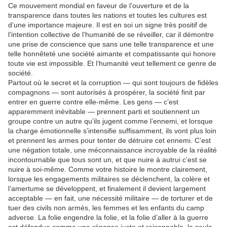
Ce mouvement mondial en faveur de l’ouverture et de la
transparence dans toutes les nations et toutes les cultures est
d’une importance majeure. Il est en soi un signe très positif de
l’intention collective de l’humanité de se réveiller, car il démontre
une prise de conscience que sans une telle transparence et une
telle honnêteté une société aimante et compatissante qui honore
toute vie est impossible. Et l’humanité veut tellement ce genre de
société.
Partout où le secret et la corruption — qui sont toujours de fidèles
compagnons — sont autorisés à prospérer, la société finit par
entrer en guerre contre elle-même. Les gens — c’est
apparemment inévitable — prennent parti et soutiennent un
groupe contre un autre qu’ils jugent comme l’ennemi, et lorsque
la charge émotionnelle s’intensifie suffisamment, ils vont plus loin
et prennent les armes pour tenter de détruire cet ennemi. C’est
une négation totale, une méconnaissance incroyable de la réalité
incontournable que tous sont un, et que nuire à autrui c’est se
nuire à soi-même. Comme votre histoire le montre clairement,
lorsque les engagements militaires se déclenchent, la colère et
l’amertume se développent, et finalement il devient largement
acceptable — en fait, une nécessité militaire — de torturer et de
tuer des civils non armés, les femmes et les enfants du camp
adverse. La folie engendre la folie, et la folie d’aller à la guerre