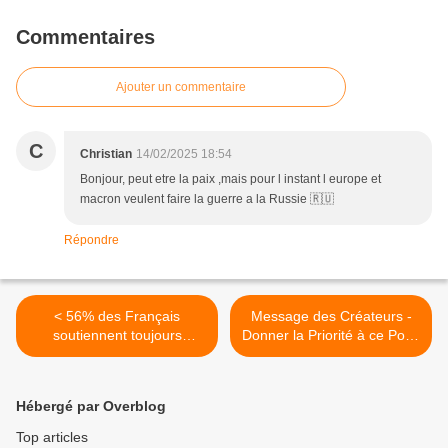
Commentaires
Ajouter un commentaire
C
Christian
14/02/2025 18:54
Bonjour, peut etre la paix ,mais pour l instant l europe et
macron veulent faire la guerre a la Russie 🇷🇺
Répondre
< 56% des Français
Message des Créateurs -
soutiennent toujours
Donner la Priorité à ce Point
l’offensive israélienne à
plutôt qu’à tout le Reste >
Gaza
Hébergé par Overblog
Top articles