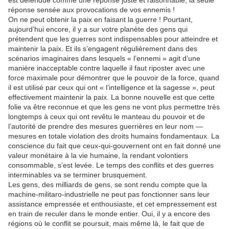
est défendue comme une réponse juste et raisonnable, la seule
réponse sensée aux provocations de vos ennemis !
On ne peut obtenir la paix en faisant la guerre ! Pourtant,
aujourd’hui encore, il y a sur votre planète des gens qui
prétendent que les guerres sont indispensables pour atteindre et
maintenir la paix. Et ils s’engagent régulièrement dans des
scénarios imaginaires dans lesquels « l’ennemi » agit d’une
manière inacceptable contre laquelle il faut riposter avec une
force maximale pour démontrer que le pouvoir de la force, quand
il est utilisé par ceux qui ont « l’intelligence et la sagesse », peut
effectivement maintenir la paix. La bonne nouvelle est que cette
folie va être reconnue et que les gens ne vont plus permettre très
longtemps à ceux qui ont revêtu le manteau du pouvoir et de
l’autorité de prendre des mesures guerrières en leur nom —
mesures en totale violation des droits humains fondamentaux. La
conscience du fait que ceux-qui-gouvernent ont en fait donné une
valeur monétaire à la vie humaine, la rendant volontiers
consommable, s’est levée. Le temps des conflits et des guerres
interminables va se terminer brusquement.
Les gens, des milliards de gens, se sont rendu compte que la
machine-militaro-industrielle ne peut pas fonctionner sans leur
assistance empressée et enthousiaste, et cet empressement est
en train de reculer dans le monde entier. Oui, il y a encore des
régions où le conflit se poursuit, mais même là, le fait que de