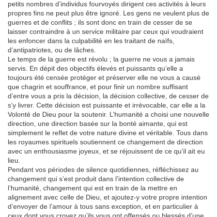
petits nombres d’individus fourvoyés dirigent ces activités à leurs
propres fins ne peut plus être ignoré. Les gens ne veulent plus de
guerres et de conflits ; ils sont donc en train de cesser de se
laisser contraindre à un service militaire par ceux qui voudraient
les enfoncer dans la culpabilité en les traitant de naïfs,
d’antipatriotes, ou de lâches.
Le temps de la guerre est révolu ; la guerre ne vous a jamais
servis. En dépit des objectifs élevés et puissants qu’elle a
toujours été censée protéger et préserver elle ne vous a causé
que chagrin et souffrance, et pour finir un nombre suffisant
d’entre vous a pris la décision, la décision collective, de cesser de
s’y livrer. Cette décision est puissante et irrévocable, car elle a la
Volonté de Dieu pour la soutenir. L’humanité a choisi une nouvelle
direction, une direction basée sur la bonté aimante, qui est
simplement le reflet de votre nature divine et véritable. Tous dans
les royaumes spirituels soutiennent ce changement de direction
avec un enthousiasme joyeux, et se réjouissent de ce qu’il ait eu
lieu.
Pendant vos périodes de silence quotidiennes, réfléchissez au
changement qui s’est produit dans l’intention collective de
l’humanité, changement qui est en train de la mettre en
alignement avec celle de Dieu, et ajoutez-y votre propre intention
d’envoyer de l’amour à tous sans exception, et en particulier à
ceux dont vous croyez qu’ils vous ont offensés ou blessés d’une