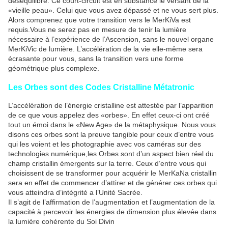
déséquilibre. Ce court-circuit est en substance le versant de la
«vieille peau». Celui que vous avez dépassé et ne vous sert plus.
Alors comprenez que votre transition vers le MerKiVa est
requis.Vous ne serez pas en mesure de tenir la lumière
nécessaire à l’expérience de l’Ascension, sans le nouvel organe
MerKiVic de lumière. L’accélération de la vie elle-même sera
écrasante pour vous, sans la transition vers une forme
géométrique plus complexe.
Les Orbes sont des Codes Cristalline Métatronic
L’accélération de l’énergie cristalline est attestée par l’apparition
de ce que vous appelez des «orbes». En effet ceux-ci ont créé
tout un émoi dans le «New Age» de la métaphysique. Nous vous
disons ces orbes sont la preuve tangible pour ceux d’entre vous
qui les voient et les photographie avec vos caméras sur des
technologies numérique,les Orbes sont d’un aspect bien réel du
champ cristallin émergents sur la terre. Ceux d’entre vous qui
choisissent de se transformer pour acquérir le MerKaNa cristallin
sera en effet de commencer d’attirer et de générer ces orbes qui
vous atteindra d’intégrité a l’Unité Sacrée.
Il s’agit de l’affirmation de l’augmentation et l’augmentation de la
capacité à percevoir les énergies de dimension plus élevée dans
la lumière cohérente du Soi Divin