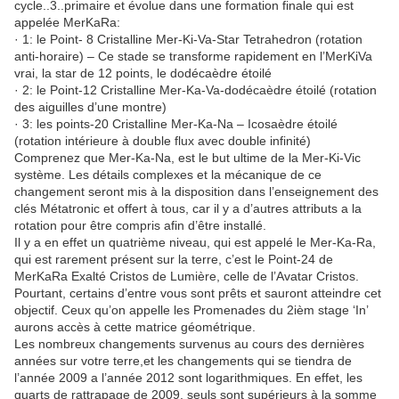
cycle..3..primaire et évolue dans une formation finale qui est
appelée MerKaRa:
· 1: le Point- 8 Cristalline Mer-Ki-Va-Star Tetrahedron (rotation
anti-horaire) – Ce stade se transforme rapidement en l’MerKiVa
vrai, la star de 12 points, le dodécaèdre étoilé
· 2: le Point-12 Cristalline Mer-Ka-Va-dodécaèdre étoilé (rotation
des aiguilles d’une montre)
· 3: les points-20 Cristalline Mer-Ka-Na – Icosaèdre étoilé
(rotation intérieure à double flux avec double infinité)
Comprenez que Mer-Ka-Na, est le but ultime de la Mer-Ki-Vic
système. Les détails complexes et la mécanique de ce
changement seront mis à la disposition dans l’enseignement des
clés Métatronic et offert à tous, car il y a d’autres attributs a la
rotation pour être compris afin d’être installé.
Il y a en effet un quatrième niveau, qui est appelé le Mer-Ka-Ra,
qui est rarement présent sur la terre, c’est le Point-24 de
MerKaRa Exalté Cristos de Lumière, celle de l’Avatar Cristos.
Pourtant, certains d’entre vous sont prêts et sauront atteindre cet
objectif. Ceux qu’on appelle les Promenades du 2ièm stage ‘In’
aurons accès à cette matrice géométrique.
Les nombreux changements survenus au cours des dernières
années sur votre terre,et les changements qui se tiendra de
l’année 2009 a l’année 2012 sont logarithmiques. En effet, les
quarts de rattrapage de 2009, seuls sont supérieurs à la somme