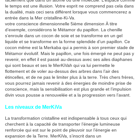
facilement que dans un atome ou une molécule. L’espace comme
le temps est une illusion. Votre esprit ne comprend pas cela dans
la dualité, mais ceci sera différent lorsque vous commencerez a
entrée dans la Mer cristalline-Ki-Va.
votre conscience dimensionnelle 5ième dimension À titre
d’exemple, considérons le Métamor du papillon. La chenille
s’enroule dans un cocon de soie et se transforme en un gel
liquide et se transforme en la forme splendide d’un papillon. Ce
cocon même est la Merkaba qui a permis à son premier stade de
Métamor évolutif. Mais le papillon, une fois émergé ne peut pas y
revenir, en effet il est passé au-dessus avec ses ailes diaphanes
qui sont beaux et ses le MerKiVah qui va lui permette le
flottement et de voler au-dessus des arbres dans l’air des
étincelles, et de ne pas le limiter plus à la terre. Très chers frères,
vous pourrez jamais revenir à des énergies de moindre prise de
conscience, mais la sensibilisation est plus grande et l’impulsion
divin vous pousse a renouvelée et a la progression vers l’avant.
Les niveaux de MerKiVa
La transformation cristalline est indispensable à tous ceux qui
cherchent à la capacité de transporter l’énergie lumineuse
renforcée qui est sur le point de pleuvoir sur l’énergie en
expansion de la Terre. MerKiVa, s’inscrit dans un