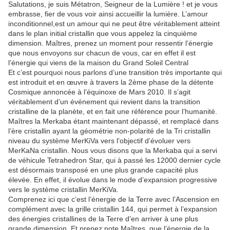
Salutations, je suis Métatron, Seigneur de la Lumière ! et je vous
embrasse, fier de vous voir ainsi accueillir la lumière. L’amour
inconditionnel,est un amour qui ne peut être véritablement atteint
dans le plan initial cristallin que vous appelez la cinquième
dimension. Maîtres, prenez un moment pour ressentir l’énergie
que nous envoyons sur chacun de vous, car en effet il est
l’énergie qui viens de la maison du Grand Soleil Central
Et c’est pourquoi nous parlons d’une transition très importante qui
est introduit et en œuvre à travers la 2ème phase de la détente
Cosmique annoncée à l’équinoxe de Mars 2010. Il s’agit
véritablement d’un événement qui revient dans la transition
cristalline de la planète, et en fait une référence pour l’humanité.
Maîtres la Merkaba étant maintenant dépassé, et remplacé dans
l’ère cristallin ayant la géométrie non-polarité de la Tri cristallin
niveau du système MerKiVa vers l’objectif d’évoluer vers
MerKaNa cristallin. Nous vous disons que la Merkaba qui a servi
de véhicule Tetrahedron Star, qui à passé les 12000 dernier cycle
est désormais transposé en une plus grande capacité plus
élevée. En effet, il évolue dans le mode d’expansion progressive
vers le système cristallin MerKiVa.
Comprenez ici que c’est l’énergie de la Terre avec l’Ascension en
complément avec la grille cristallin 144, qui permet à l’expansion
des énergies cristallines de la Terre d’en arriver à une plus
grande dimension. Et prenez note Maîtres, que l’énergie de la