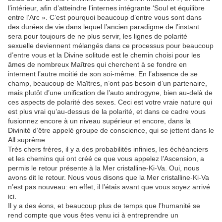
l’intérieur, afin d’atteindre l’internes intégrante ‘Soul et équilibre
entre l’Arc ». C’est pourquoi beaucoup d’entre vous sont dans
des durées de vie dans lequel l’ancien paradigme de l’instant
sera pour toujours de ne plus servir, les lignes de polarité
sexuelle deviennent mélangés dans ce processus pour beaucoup
d’entre vous et la Divine solitude est le chemin choisi pour les
âmes de nombreux Maîtres qui cherchent à se fondre en
internent l’autre moitié de son soi-même. En l’absence de se
champ, beaucoup de Maîtres, n’ont pas besoin d’un partenaire,
mais plutôt d’une unification de l’auto androgyne, bien au-delà de
ces aspects de polarité des sexes. Ceci est votre vraie nature qui
est plus vrai qu’au-dessus de la polarité, et dans ce cadre vous
fusionnez encore à un niveau supérieur et encore, dans la
Divinité d’être appelé groupe de conscience, qui se jettent dans le
All suprême
Très chers frères, il y a des probabilités infinies, les échéanciers
et les chemins qui ont créé ce que vous appelez l’Ascension, a
permis le retour présente à la Mer cristalline-Ki-Va. Oui, nous
avons dit le retour. Nous vous disons que la Mer cristalline-Ki-Va
n’est pas nouveau: en effet, il l’étais avant que vous soyez arrivé
ici.
Il y a des éons, et beaucoup plus de temps que l’humanité se
rend compte que vous êtes venu ici à entreprendre un