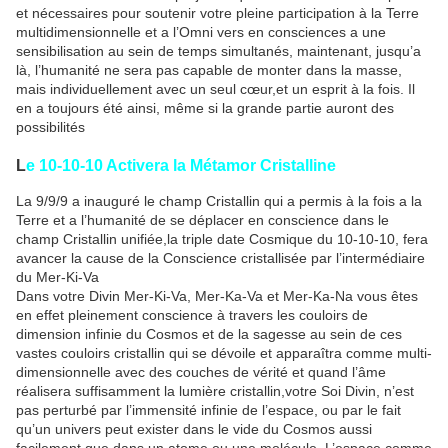
et nécessaires pour soutenir votre pleine participation à la Terre
multidimensionnelle et a l’Omni vers en consciences a une
sensibilisation au sein de temps simultanés, maintenant, jusqu’a
là, l’humanité ne sera pas capable de monter dans la masse,
mais individuellement avec un seul cœur,et un esprit à la fois. Il
en a toujours été ainsi, même si la grande partie auront des
possibilités
L
e 10-10-10 Activera la Métamor Cristalline
La 9/9/9 a inauguré le champ Cristallin qui a permis à la fois a la
Terre et a l’humanité de se déplacer en conscience dans le
champ Cristallin unifiée,la triple date Cosmique du 10-10-10, fera
avancer la cause de la Conscience cristallisée par l’intermédiaire
du Mer-Ki-Va
Dans votre Divin Mer-Ki-Va, Mer-Ka-Va et Mer-Ka-Na vous êtes
en effet pleinement conscience à travers les couloirs de
dimension infinie du Cosmos et de la sagesse au sein de ces
vastes couloirs cristallin qui se dévoile et apparaîtra comme multi-
dimensionnelle avec des couches de vérité et quand l’âme
réalisera suffisamment la lumière cristallin,votre Soi Divin, n’est
pas perturbé par l’immensité infinie de l’espace, ou par le fait
qu’un univers peut exister dans le vide du Cosmos aussi