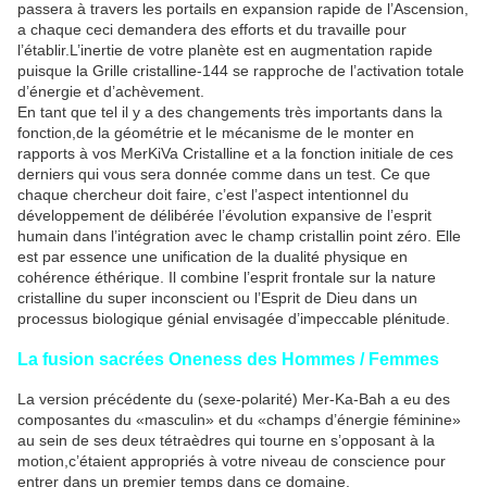
passera à travers les portails en expansion rapide de l’Ascension,
a chaque ceci demandera des efforts et du travaille pour
l’établir.L’inertie de votre planète est en augmentation rapide
puisque la Grille cristalline-144 se rapproche de l’activation totale
d’énergie et d’achèvement.
En tant que tel il y a des changements très importants dans la
fonction,de la géométrie et le mécanisme de le monter en
rapports à vos MerKiVa Cristalline et a la fonction initiale de ces
derniers qui vous sera donnée comme dans un test. Ce que
chaque chercheur doit faire, c’est l’aspect intentionnel du
développement de délibérée l’évolution expansive de l’esprit
humain dans l’intégration avec le champ cristallin point zéro. Elle
est par essence une unification de la dualité physique en
cohérence éthérique. Il combine l’esprit frontale sur la nature
cristalline du super inconscient ou l’Esprit de Dieu dans un
processus biologique génial envisagée d’impeccable plénitude.
La fusion sacrées Oneness des Hommes / Femmes
La version précédente du (sexe-polarité) Mer-Ka-Bah a eu des
composantes du «masculin» et du «champs d’énergie féminine»
au sein de ses deux tétraèdres qui tourne en s’opposant à la
motion,c’étaient appropriés à votre niveau de conscience pour
entrer dans un premier temps dans ce domaine.