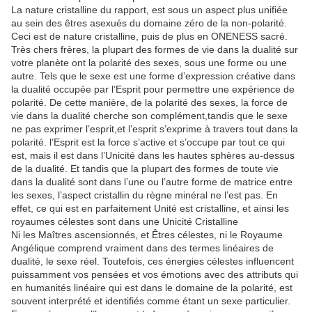
La nature cristalline du rapport, est sous un aspect plus unifiée
au sein des êtres asexués du domaine zéro de la non-polarité.
Ceci est de nature cristalline, puis de plus en ONENESS sacré.
Très chers frères, la plupart des formes de vie dans la dualité sur
votre planète ont la polarité des sexes, sous une forme ou une
autre. Tels que le sexe est une forme d’expression créative dans
la dualité occupée par l’Esprit pour permettre une expérience de
polarité. De cette manière, de la polarité des sexes, la force de
vie dans la dualité cherche son complément,tandis que le sexe
ne pas exprimer l’esprit,et l’esprit s’exprime à travers tout dans la
polarité. l’Esprit est la force s’active et s’occupe par tout ce qui
est, mais il est dans l’Unicité dans les hautes sphères au-dessus
de la dualité. Et tandis que la plupart des formes de toute vie
dans la dualité sont dans l’une ou l’autre forme de matrice entre
les sexes, l’aspect cristallin du règne minéral ne l’est pas. En
effet, ce qui est en parfaitement Unité est cristalline, et ainsi les
royaumes célestes sont dans une Unicité Cristalline
Ni les Maîtres ascensionnés, et Êtres célestes, ni le Royaume
Angélique comprend vraiment dans des termes linéaires de
dualité, le sexe réel. Toutefois, ces énergies célestes influencent
puissamment vos pensées et vos émotions avec des attributs qui
en humanités linéaire qui est dans le domaine de la polarité, est
souvent interprété et identifiés comme étant un sexe particulier.