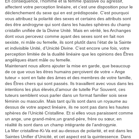
En conséquence, l’homme et la femme /passive ou agressif,
affectent votre perception linéaire, et c’est une disposition pour le
déclenchement du sexe qui en est prédisposée. C’est pourquoi
vous attribuez la polarité des sexes et certains des attributs sont
des être androgyne qui sont dans les hautes sphères du champ
cristallin unifiée de la Divine Unité. Mais en vérité, les Archanges
dont vous percevez comme ayant des sexes sont en fait non
sexiste, ni mâle ou femelle, ils sont plutôt dans l’état de la Sainte
et indivisible Unité, d’Unicité Divine. C’est encore une fois, votre
perception limitée de la dualité linéaire que les opinions des Êtres
angéliques étant mâle ou femelle.
Maintenant nous allons ajouter la mise en garde, que beaucoup
de ce que vous les êtres humains perçoivent de votre « Ange
tuteur » sont en faite des âmes et des membres de votre famille,
des Êtres chers qui sont passés. Ils travaillent avec vous dans les
intentions les plus élevés,d’amour de tutelle Pur Souvent, ces
tuteurs semblent vous parler dans un format familier sois sexe
féminin ou masculin. Mais tant qu’ils sont dans un royaume au
dessus de votre aspect linéaire, ils ne sont pas dans les hautes
sphères de l’Unicité Cristalline. Et si elles vous paraissent comme
un ange, une grand-mère,un grand-père, frère ou sœur, en
réalité ils sont dans un champ intégrante de l’androgynie.
La Mer cristalline-Ki-Va est au-dessus de polarité, et est dans les
Saintes Unifier d’Unicité, et cet aspect est la quintessence. Dans