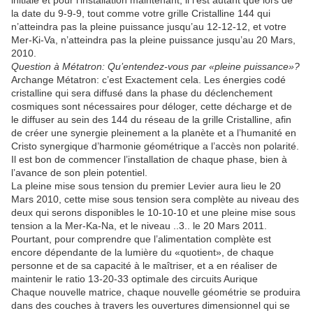
la date du 9-9-9, tout comme votre grille Cristalline 144 qui
n’atteindra pas la pleine puissance jusqu’au 12-12-12, et votre
Mer-Ki-Va, n’atteindra pas la pleine puissance jusqu’au 20 Mars,
2010.
Question à Métatron: Qu’entendez-vous par «pleine puissance»?
Archange Métatron: c’est Exactement cela. Les énergies codé
cristalline qui sera diffusé dans la phase du déclenchement
cosmiques sont nécessaires pour déloger, cette décharge et de
le diffuser au sein des 144 du réseau de la grille Cristalline, afin
de créer une synergie pleinement a la planète et a l’humanité en
Cristo synergique d’harmonie géométrique a l’accès non polarité.
Il est bon de commencer l’installation de chaque phase, bien à
l’avance de son plein potentiel.
La pleine mise sous tension du premier Levier aura lieu le 20
Mars 2010, cette mise sous tension sera complète au niveau des
deux qui serons disponibles le 10-10-10 et une pleine mise sous
tension a la Mer-Ka-Na, et le niveau ..3.. le 20 Mars 2011.
Pourtant, pour comprendre que l’alimentation complète est
encore dépendante de la lumière du «quotient», de chaque
personne et de sa capacité à le maîtriser, et a en réaliser de
maintenir le ratio 13-20-33 optimale des circuits Aurique
Chaque nouvelle matrice, chaque nouvelle géométrie se produira
dans des couches à travers les ouvertures dimensionnel qui se