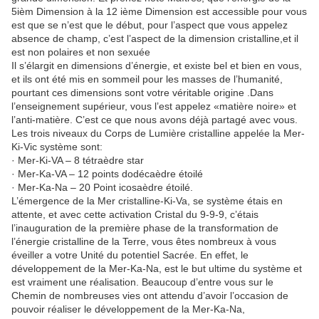
5ièm Dimension à la 12 ième Dimension est accessible pour vous
est que se n’est que le début, pour l’aspect que vous appelez
absence de champ, c’est l’aspect de la dimension cristalline,et il
est non polaires et non sexuée
Il s’élargit en dimensions d’énergie, et existe bel et bien en vous,
et ils ont été mis en sommeil pour les masses de l’humanité,
pourtant ces dimensions sont votre véritable origine .Dans
l’enseignement supérieur, vous l’est appelez «matière noire» et
l’anti-matière. C’est ce que nous avons déjà partagé avec vous.
Les trois niveaux du Corps de Lumière cristalline appelée la Mer-
Ki-Vic système sont:
· Mer-Ki-VA – 8 tétraèdre star
· Mer-Ka-VA – 12 points dodécaèdre étoilé
· Mer-Ka-Na – 20 Point icosaèdre étoilé.
L’émergence de la Mer cristalline-Ki-Va, se système étais en
attente, et avec cette activation Cristal du 9-9-9, c’étais
l’inauguration de la première phase de la transformation de
l’énergie cristalline de la Terre, vous êtes nombreux à vous
éveiller a votre Unité du potentiel Sacrée. En effet, le
développement de la Mer-Ka-Na, est le but ultime du système et
est vraiment une réalisation. Beaucoup d’entre vous sur le
Chemin de nombreuses vies ont attendu d’avoir l’occasion de
pouvoir réaliser le développement de la Mer-Ka-Na,