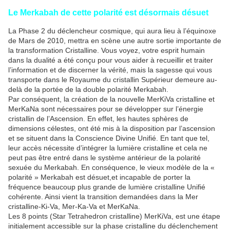
Le Merkabah de cette polarité est désormais désuet
La Phase 2 du déclencheur cosmique, qui aura lieu à l’équinoxe
de Mars de 2010, mettra en scène une autre sortie importante de
la transformation Cristalline. Vous voyez, votre esprit humain
dans la dualité a été conçu pour vous aider à recueillir et traiter
l’information et de discerner la vérité, mais la sagesse qui vous
transporte dans le Royaume du cristallin Supérieur demeure au-
delà de la portée de la double polarité Merkabah.
Par conséquent, la création de la nouvelle MerKiVa cristalline et
MerKaNa sont nécessaires pour se développer sur l’énergie
cristallin de l’Ascension. En effet, les hautes sphères de
dimensions célestes, ont été mis à la disposition par l’ascension
et se situent dans la Conscience Divine Unifié. En tant que tel,
leur accès nécessite d’intégrer la lumière cristalline et cela ne
peut pas être entré dans le système antérieur de la polarité
sexuée du Merkabah. En conséquence, le vieux modèle de la «
polarité » Merkabah est désuet,et incapable de porter la
fréquence beaucoup plus grande de lumière cristalline Unifié
cohérente. Ainsi vient la transition demandées dans la Mer
cristalline-Ki-Va, Mer-Ka-Va et MerKaNa.
Les 8 points (Star Tetrahedron cristalline) MerKiVa, est une étape
initialement accessible sur la phase cristalline du déclenchement