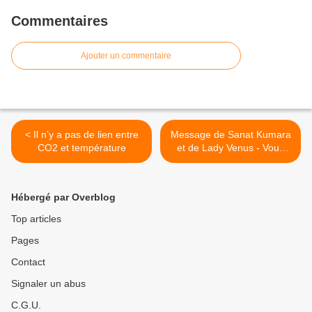
Commentaires
Ajouter un commentaire
< Il n’y a pas de lien entre
Message de Sanat Kumara
CO2 et température
et de Lady Venus - Vous
êtes une force dont l’heure
est venue >
Hébergé par Overblog
Top articles
Pages
Contact
Signaler un abus
C.G.U.