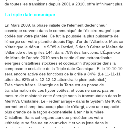
de toutes les transitions depuis 2001 a 2010, offre infiniment plus.
La triple date cosmique
En Mars 2009, la phase initiale de l’élément déclencheur
cosmique survenu dans le communiqué de l’électro-magnétique
codée sur votre planète. Ce fut la poussée la plus puissante de
l’énergie sur votre planète depuis l’âge d’or de l’Atlantide. Mais ce
n’était que le début. Le 9/9/9 a l’activé, 5 des 9 Cristaux Maître de
l’Atlantide et les grilles 144, dans 75% des fonctions. L’Équinoxe
de Mars de l’année 2010 sera la sortie d’une extraordinaire
énergies cristallines stockées et codés,afin d’apporter dans la
composante cristalline de la Triple date Cosmique. Et le 10-10-10
sera encore activé des fonctions de la grille a 84%. (Le 11-11-11
atteindra 92% et le 12-12-12 atteindra le plein potentiel.)
Très chers frères, l’énergie de la Terre est en phase de
transformation de ces hyper voûtes, et vous ne serez pas en
mesure de maintenir cette énergie sans la transmutation dans le
MerKiVa Cristalline. Le «redémarrage» dans le System MerKiVic
permet un champ beaucoup plus de s’élargi, avec une capacité
plus grande de la façon exponentielle à tenir la lumière
Cristalline. Sans cet organe aurique précédentes votre
«éthérique se fissure en court-circuit et vous jette dans le