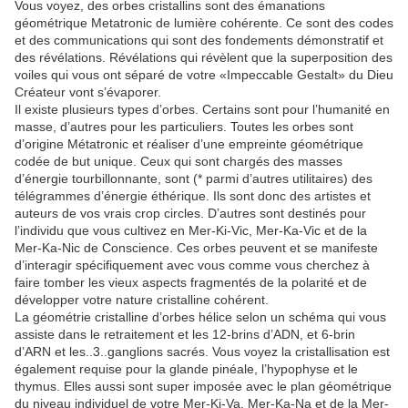
Vous voyez, des orbes cristallins sont des émanations
géométrique Metatronic de lumière cohérente. Ce sont des codes
et des communications qui sont des fondements démonstratif et
des révélations. Révélations qui révèlent que la superposition des
voiles qui vous ont séparé de votre «Impeccable Gestalt» du Dieu
Créateur vont s’évaporer.
Il existe plusieurs types d’orbes. Certains sont pour l’humanité en
masse, d’autres pour les particuliers. Toutes les orbes sont
d’origine Métatronic et réaliser d’une empreinte géométrique
codée de but unique. Ceux qui sont chargés des masses
d’énergie tourbillonnante, sont (* parmi d’autres utilitaires) des
télégrammes d’énergie éthérique. Ils sont donc des artistes et
auteurs de vos vrais crop circles. D’autres sont destinés pour
l’individu que vous cultivez en Mer-Ki-Vic, Mer-Ka-Vic et de la
Mer-Ka-Nic de Conscience. Ces orbes peuvent et se manifeste
d’interagir spécifiquement avec vous comme vous cherchez à
faire tomber les vieux aspects fragmentés de la polarité et de
développer votre nature cristalline cohérent.
La géométrie cristalline d’orbes hélice selon un schéma qui vous
assiste dans le retraitement et les 12-brins d’ADN, et 6-brin
d’ARN et les..3..ganglions sacrés. Vous voyez la cristallisation est
également requise pour la glande pinéale, l’hypophyse et le
thymus. Elles aussi sont super imposée avec le plan géométrique
du niveau individuel de votre Mer-Ki-Va, Mer-Ka-Na et de la Mer-