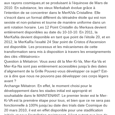
aux rayons cosmiques,et se produisant à l’équinoxe de Mars de
2010. En substance, les vieux Merkabah évolue grâce à
l’intention de se concentrer dans le MerKiVa Cristalline. Elle
s’inscrit dans un format différent du tétraèdre étoile qui est non
sexiste et non-polaires et tourne de manière uniforme dans un
anti rotation horaire. Les 12 Point Cristallin du Merkava devient
entièrement disponibles au date du 10-10-10. En 2011, la
MerKaNa devient disponible en tant que point de l’étoile 20, et en
2012, le MerKaRa l’exalté 24 Star point de Cristos d’Ascension
est disponible. Les processus et les mécanismes de cette
transformation sera mis à disposition à travers les enseignements
des clés «Métatronic»
Question à Métatron: Vous avez dit la Mer-Ki-Va, Mer-Ka-Va et
Mer-Ka-Na sont pas entièrement accessibles jusqu’à des dates
d’alignement de la Grille Pouvez-vous développer ce sujet? Est-
ce à dire que nous ne pouvons pas développer ces corps légers
avant ?
Archange Métatron: En effet, le moment choisi pour le
développement dans les stades initial est approprié et
souhaitable dans le MAINTENANT. Le premier levier est le Mer-
Ki-VA est la première étape pour tous, et bien que ce ne sera pas
fonctionnelle à 100% jusqu’au date des trials date Cosmique du
20 mars 2010, il est en effet disponible pour une stadification
initiale et pour l’installation maintenant, il l’est autant que lors de