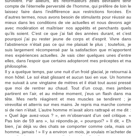
survivent. Par ailleurs, les réformateurs zélés devraient tenir
compte de l’éternelle perversité de l’homme, qui préfère de loin le
laissez faire dans l’indifférence aux restrictions forcées. En
d’autres termes, nous avons besoin de stimulants pour réussir au
mieux dans les conditions de vie actuelles et nous devons agir
avec modération et maîtriser nos appétits et penchants quels
qu’ils soient. C’est ce que j’ai fait des années durant, et c’est
pourquoi j’ai pu rester jeune de corps et d’esprit. Vivre dans
l’abstinence n’était pas ce qui me plaisait le plus ; toutefois, je
suis largement récompensé par la satisfaction que m’apportent
mes expériences actuelles. Je vais citer quelques unes d’entre
elles, dans l’espoir que certains adopteront mes préceptes et ma
philosophie.
Il y a quelque temps, par une nuit d’un froid glacial, je retournai à
mon hôtel. Le sol était glissant et aucun taxi en vue. Un homme
me suivait à une vingtaine de mètres et il était tout aussi pressé
que moi de rentrer au chaud. Tout d’un coup, mes jambes
partirent en l’air, et au même moment, j’eus un flash dans ma
tête. Mes nerfs réagirent et mes muscles se tendirent ; je
virevoltai et atterris sur mes mains. Je repris ma marche comme
si de rien n’était. L’autre homme m’avait alors rattrapé et me dit :
« Quel âge avez-vous ? », en m’observant d’un oeil critique. «
Pas loin de 59 ans », lui répondis-je, « pourquoi? » Il dit, « Eh
bien, j’ai déjà vu des chats se comporter comme cela, mais un
homme, jamais ! » Il y a environ un mois, je voulais m’acheter de