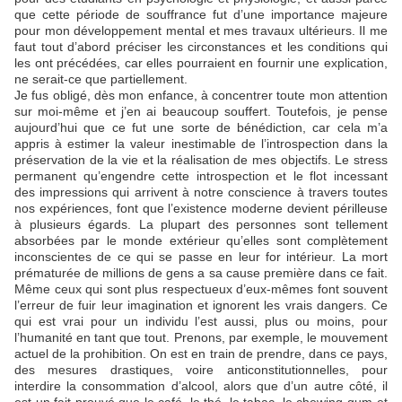
que cette période de souffrance fut d’une importance majeure
pour mon développement mental et mes travaux ultérieurs. Il me
faut tout d’abord préciser les circonstances et les conditions qui
les ont précédées, car elles pourraient en fournir une explication,
ne serait-ce que partiellement.
Je fus obligé, dès mon enfance, à concentrer toute mon attention
sur moi-même et j’en ai beaucoup souffert. Toutefois, je pense
aujourd’hui que ce fut une sorte de bénédiction, car cela m’a
appris à estimer la valeur inestimable de l’introspection dans la
préservation de la vie et la réalisation de mes objectifs. Le stress
permanent qu’engendre cette introspection et le flot incessant
des impressions qui arrivent à notre conscience à travers toutes
nos expériences, font que l’existence moderne devient périlleuse
à plusieurs égards. La plupart des personnes sont tellement
absorbées par le monde extérieur qu’elles sont complètement
inconscientes de ce qui se passe en leur for intérieur. La mort
prématurée de millions de gens a sa cause première dans ce fait.
Même ceux qui sont plus respectueux d’eux-mêmes font souvent
l’erreur de fuir leur imagination et ignorent les vrais dangers. Ce
qui est vrai pour un individu l’est aussi, plus ou moins, pour
l’humanité en tant que tout. Prenons, par exemple, le mouvement
actuel de la prohibition. On est en train de prendre, dans ce pays,
des mesures drastiques, voire anticonstitutionnelles, pour
interdire la consommation d’alcool, alors que d’un autre côté, il
est un fait prouvé que le café, le thé, le tabac, le chewing-gum et