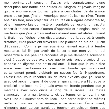
me réprimandait souvent. J’avais pris connaissance d’une
description fascinante des chutes du Niagara et j’avais imaginé
qu’une énorme roue tournait grâce à ces chutes. Je dis à mon
oncle qu’un jour, j’irai en Amérique pour réaliser ce rêve. Trente
ans plus tard, mon projet sur les chutes du Niagara devint réalité,
et je m’émerveillais du mystère insondable de l’esprit humain. J’ai
construit toutes sortes d’autres d’appareils et d’engins, mais les
meilleurs que j’aie jamais réalisés étaient mes arbalètes. Quand
je tirais mes flèches, elles disparaissaient de la vue et, à courte
distance, elles pouvaient traverser une planche de pin de 2,5 cm
d’épaisseur. Comme je me suis énormément exercé à tendre
mes arcs, j’ai fini par avoir de la corne sur mon ventre, qui
ressemble à une peau de crocodile, et je me demande souvent si
c’est à cause de ces exercices que je suis, encore aujourd’hui,
capable de digérer des petits cailloux ! Il faut que je vous dise
aussi mes performances avec ma fronde qui m’auraient
certainement permis d’obtenir un succès fou à l’Hippodrome.
Laissez-moi vous raconter un de mes exploits que j’ai réalisé
avec cet ancien dispositif de guerre, qui va mettre à l’épreuve la
crédulité des lecteurs. Je jouais avec ma fronde pendant que je
marchais avec mon oncle le long de la rivière. Les truites
s’amusaient à la nuit tombante et, de temps en temps, il y en
avait une qui sautait hors de l’eau ; son corps brillant se reflétait
nettement sur un rocher émergé à l’arrière-plan. Évidemment,
n’importe quel garçon aurait pu toucher un poisson dans des