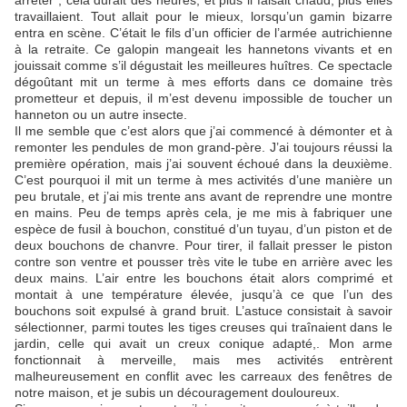
travaillaient. Tout allait pour le mieux, lorsqu’un gamin bizarre
entra en scène. C’était le fils d’un officier de l’armée autrichienne
à la retraite. Ce galopin mangeait les hannetons vivants et en
jouissait comme s’il dégustait les meilleures huîtres. Ce spectacle
dégoûtant mit un terme à mes efforts dans ce domaine très
prometteur et depuis, il m’est devenu impossible de toucher un
hanneton ou un autre insecte.
Il me semble que c’est alors que j’ai commencé à démonter et à
remonter les pendules de mon grand-père. J’ai toujours réussi la
première opération, mais j’ai souvent échoué dans la deuxième.
C’est pourquoi il mit un terme à mes activités d’une manière un
peu brutale, et j’ai mis trente ans avant de reprendre une montre
en mains. Peu de temps après cela, je me mis à fabriquer une
espèce de fusil à bouchon, constitué d’un tuyau, d’un piston et de
deux bouchons de chanvre. Pour tirer, il fallait presser le piston
contre son ventre et pousser très vite le tube en arrière avec les
deux mains. L’air entre les bouchons était alors comprimé et
montait à une température élevée, jusqu’à ce que l’un des
bouchons soit expulsé à grand bruit. L’astuce consistait à savoir
sélectionner, parmi toutes les tiges creuses qui traînaient dans le
jardin, celle qui avait un creux conique adapté,. Mon arme
fonctionnait à merveille, mais mes activités entrèrent
malheureusement en conflit avec les carreaux des fenêtres de
notre maison, et je subis un découragement douloureux.