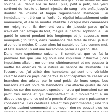
souche. Au début elle se tassa, puis, petit à petit, ses yeux
sortirent de l’orbite et furent injectés de sang ; elle enfla jusqu’à
doubler de volume et happa rageusement l’hameçon. J’ai
immédiatement tiré sur la ficelle. Je répétai inlassablement cette
manoeuvre, et elle se montra infaillible. Lorsque mes camarades
me rejoignirent, ils devinrent verts de jalousie parce qu’ils
n’avaient rien attrapé du tout, malgré leur attirail sophistiqué. J’ai
gardé le secret pendant très longtemps et je savourais mon
monopole ; toutefois, dans l’ambiance des fêtes de Noël, je leur
ai vendu la mèche. Chacun alors fut capable de faire comme moi,
et l’été suivant il y eut une hécatombe parmi les grenouilles.
Dans mon expérience suivante, il semblerait que ce fut la
première fois que j’aie agi sous une impulsion instinctive ; ces
impulsions allaient me dominer ultérieurement et me pousser à
mettre les énergies de la nature au service de l’humanité. En
l’occurrence, j’ai utilisé des hannetons qui sont une véritable
calamité dans ce pays, car parfois ils sont capables de casser les
branches des arbres par le seul poids de leurs corps. Les
buissons étaient noirs de hannetons. J’ai attaché quatre de ces
bestioles sur des copeaux disposés en croix qui tournaient sur un
pivot très mince et qui transmettaient leur mouvement à un
disque plus grand, ce qui m’a permis d’obtenir une « puissance »
considérable. Ces créatures étaient très performantes ; une fois
qu’elles avaient commencé à tournoyer, rien ne pouvait plus les
arrêter ; cela durait des heures, et plus il faisait chaud, plus elles