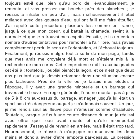
toujours est-il que, bien qu’au bord de l’évanouissement, je
remontai et vins presser ma bouche près des planches ; je
réussis à inhaler un peu d’air, mais malheureusement il était
mélangé avec des gouttes d’eau qui ont failli me faire étouffer.
J’ai répété cette procédure plusieurs fois comme en transe,
jusqu’à ce que mon coeur, qui battait la chamade, revint à la
normale et que je retrouvai mes esprits. Ensuite, je fis un certain
nombre d’autres tentatives pour remonter à l’air libre, mais j’avais
complètement perdu le sens de l’orientation, et j’échouai toujours.
Finalement, je réussis malgré tout à sortir de mon piège, tandis
que mes amis me croyaient déjà mort et s’étaient mis à la
recherche de mon corps. Cette imprudence mit fin aux baignades
cet été à ; toutefois, j’oubliai bientôt la leçon, et ce n’est que deux
ans plus tard que je devais retomber dans une situation encore
plus fâcheuse. Près de la ville où je faisais mes études à
l’époque, il y avait une grande minoterie et un barrage qui
traversait le fleuve. En règle générale, l’eau ne montait pas à plus
de 5 à 8 cm au-dessus du barrage, et nager jusqu’à lui était un
sport pas très dangereux auquel je m’adonnais souvent. Un jour,
je me rendis seul au fleuve pour m’amuser comme d’habitude.
Toutefois, lorsque je fus à une courte distance du mur, je réalisai
avec effroi que l’eau avait monté et qu’elle m’emportait
rapidement. J’essayai de revenir en arrière, mais il était trop tard.
Heureusement, je réussis à m’agripper au mur avec les deux
mains et donc à éviter d’être emporté par-dessus. La pression