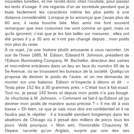
nouvelles lunettes, et me rendis donc chez l’oculiste, pour passer
les tests d’usage. Il me regarda d’un air incrédule pendant que je
lisais facilement les caractères même les plus petits à une
distance considérable. Lorsque je lui annonçai que j’avais plus de
60 ans, il resta bouche bée. Mes amis me font souvent
remarquer que mes costumes me vont comme un gant, mais ce
qu’ils ignorent, c’est que je les fais tailler sur mesures ; elles ont
été prises il y a 35 ans et n’ont pas changé depuis ; mon poids
non plus du reste.
À ce sujet, j’ai une histoire plutôt amusante à vous raconter. Un
soir de l’hiver 1885, M. Edison, Edward H. Johnson, président de
l’Edison Illuminating Company, M. Bachellor, directeur des usines
et moi-même entrâmes dans un lieu en face du numéro 65 de la
5e Avenue, où se trouvaient les bureaux de la société. Quelqu’un
proposa de deviner le poids de l’autre, et on me demanda de
monter sur une balance. Edison m’inspecta à tâtons et dit : «
Tesla pèse 152 lbs à 30 grammes près. » C’était tout à fait exact.
Tout nu, je pesai 142 livres et depuis mon poids n’a pas bougé.
Je chuchotai à M. Johnson, » Comment se fait-il qu’Edison ait pu
deviner mon poids de manière aussi précise ? » Il me dit à voix
basse » Eh bien, ce que je vais vous dire est confidentiel et il ne
faudra pas le répéter : il a travaillé pendant longtemps dans les
abattoirs de Chicago où il pesait des milliers de porcs tous les
jours. Voilà pourquoi. » Mon ami, l’honorable Chauncey M.
Depew, raconte qu’un Anglais, surpris par une des ses