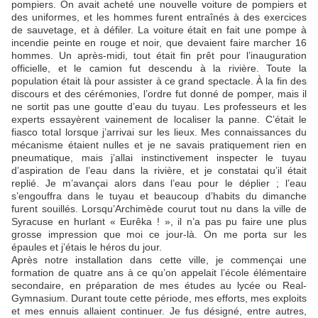
pompiers. On avait acheté une nouvelle voiture de pompiers et
des uniformes, et les hommes furent entraînés à des exercices
de sauvetage, et à défiler. La voiture était en fait une pompe à
incendie peinte en rouge et noir, que devaient faire marcher 16
hommes. Un après-midi, tout était fin prêt pour l’inauguration
officielle, et le camion fut descendu à la rivière. Toute la
population était là pour assister à ce grand spectacle. À la fin des
discours et des cérémonies, l’ordre fut donné de pomper, mais il
ne sortit pas une goutte d’eau du tuyau. Les professeurs et les
experts essayèrent vainement de localiser la panne. C’était le
fiasco total lorsque j’arrivai sur les lieux. Mes connaissances du
mécanisme étaient nulles et je ne savais pratiquement rien en
pneumatique, mais j’allai instinctivement inspecter le tuyau
d’aspiration de l’eau dans la rivière, et je constatai qu’il était
replié. Je m’avançai alors dans l’eau pour le déplier ; l’eau
s’engouffra dans le tuyau et beaucoup d’habits du dimanche
furent souillés. Lorsqu’Archimède courut tout nu dans la ville de
Syracuse en hurlant « Eurêka ! », il n’a pas pu faire une plus
grosse impression que moi ce jour-là. On me porta sur les
épaules et j’étais le héros du jour.
Après notre installation dans cette ville, je commençai une
formation de quatre ans à ce qu’on appelait l’école élémentaire
secondaire, en préparation de mes études au lycée ou Real-
Gymnasium. Durant toute cette période, mes efforts, mes exploits
et mes ennuis allaient continuer. Je fus désigné, entre autres,