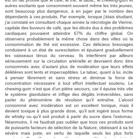
autres excitants que consomment souvent même les très jeunes,
sont beaucoup plus dangereux, à en juger par le nombre des
dépendants à ces produits. Par exemple, lorsque j’étais étudiant,
j’ai constaté en consultant chaque année la nécrologie de Vienne,
capitale des buveurs de café, que les décès dus à des problèmes
cardiaques pouvaient atteindre 67% du chiffre global. On
observera probablement la même chose dans des villes où la
consommation de thé est excessive. Ces délicieux breuvages
conduisent à un état de surexcitation et épuisent graduellement
les vaisseaux ténus du cerveau. Ils interfèrent par ailleurs
sérieusement sur la circulation artérielle et devraient donc être
consommés avec d’autant plus de modération que leurs effets
délétères sont lents et imperceptibles. Le tabac, quant à lui, incite
à penser librement et sans stress et diminue la force de
concentration nécessaire à tout effort intellectuel soutenu. Le
chewing-gum n’est que d’un piètre secours, car il épuise très vite
le système glandulaire et inflige des dégâts irréversibles, sans
parler du phénomène de révulsion qu’il entraîne. L’alcool
consommé avec modération est un excellent tonique, mais il
devient toxique à plus grande dose, qu’il soit ingéré sous forme
de whisky ou qu’il soit produit à partir du sucre dans l’estomac.
Néanmoins, il ne faudrait pas oublier que tous ces produits sont
de puissants facteurs de sélection de la Nature, obéissant à sa loi
sévère mais juste, en vertu de laquelle seuls les plus forts