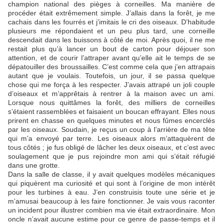
champion national des pièges à corneilles. Ma manière de
procéder était extrêmement simple. J’allais dans la forêt, je me
cachais dans les fourrés et j’imitais le cri des oiseaux. D’habitude
plusieurs me répondaient et un peu plus tard, une corneille
descendait dans les buissons à côté de moi. Après quoi, il ne me
restait plus qu’à lancer un bout de carton pour déjouer son
attention, et de courir l’attraper avant qu’elle ait le temps de se
dépatouiller des broussailles. C’est comme cela que j’en attrapais
autant que je voulais. Toutefois, un jour, il se passa quelque
chose qui me força à les respecter. J’avais attrapé un joli couple
d’oiseaux et m’apprêtais à rentrer à la maison avec un ami.
Lorsque nous quittâmes la forêt, des milliers de corneilles
s’étaient rassemblées et faisaient un boucan effrayant. Elles nous
prirent en chasse en quelques minutes et nous fûmes encerclés
par les oiseaux. Soudain, je reçus un coup à l’arrière de ma tête
qui m’a envoyé par terre. Les oiseaux alors m’attaquèrent de
tous côtés ; je fus obligé de lâcher les deux oiseaux, et c’est avec
soulagement que je pus rejoindre mon ami qui s’était réfugié
dans une grotte.
Dans la salle de classe, il y avait quelques modèles mécaniques
qui piquèrent ma curiosité et qui sont à l’origine de mon intérêt
pour les turbines à eau. J’en construisis toute une série et je
m’amusai beaucoup à les faire fonctionner. Je vais vous raconter
un incident pour illustrer combien ma vie était extraordinaire. Mon
oncle n’avait aucune estime pour ce genre de passe-temps et il