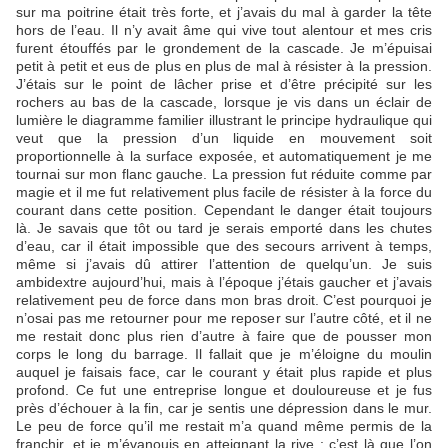
sur ma poitrine était très forte, et j’avais du mal à garder la tête
hors de l’eau. Il n’y avait âme qui vive tout alentour et mes cris
furent étouffés par le grondement de la cascade. Je m’épuisai
petit à petit et eus de plus en plus de mal à résister à la pression.
J’étais sur le point de lâcher prise et d’être précipité sur les
rochers au bas de la cascade, lorsque je vis dans un éclair de
lumière le diagramme familier illustrant le principe hydraulique qui
veut que la pression d’un liquide en mouvement soit
proportionnelle à la surface exposée, et automatiquement je me
tournai sur mon flanc gauche. La pression fut réduite comme par
magie et il me fut relativement plus facile de résister à la force du
courant dans cette position. Cependant le danger était toujours
là. Je savais que tôt ou tard je serais emporté dans les chutes
d’eau, car il était impossible que des secours arrivent à temps,
même si j’avais dû attirer l’attention de quelqu’un. Je suis
ambidextre aujourd’hui, mais à l’époque j’étais gaucher et j’avais
relativement peu de force dans mon bras droit. C’est pourquoi je
n’osai pas me retourner pour me reposer sur l’autre côté, et il ne
me restait donc plus rien d’autre à faire que de pousser mon
corps le long du barrage. Il fallait que je m’éloigne du moulin
auquel je faisais face, car le courant y était plus rapide et plus
profond. Ce fut une entreprise longue et douloureuse et je fus
près d’échouer à la fin, car je sentis une dépression dans le mur.
Le peu de force qu’il me restait m’a quand même permis de la
franchir, et je m’évanouis en atteignant la rive ; c’est là que l’on