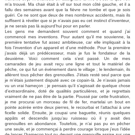
m’a trouvé. Ma chair était à vif sur tout mon côté gauche, et il a
fallu des semaines avant que la fièvre ne tombe et que je sois
guéri. Ce ne sont que deux de mes nombreux accidents, mais ils
suffisent à révéler que si je n’avais pas eu cet instinct d’inventeur,
je ne serais pas là aujourd’hui pour en parler.
Les gens me demandent souvent comment et quand j’ai
commencé mes inventions. Pour autant qu’il me souvienne, la
première tentative fut assez ambitieuse, car elle impliquait à la
fois l’invention d’un appareil et d’une méthode. Pour la première
j’avais déjà un prédécesseur, mais je fus le fondateur de la
deuxième. Voici comment cela s’est passé. Un de mes
camarades de jeu avait reçu une ligne et tout le matériel de
pêche, ce qui fut un événement dans le village ; le lendemain, ils
allèrent tous pêcher des grenouilles. J’étais resté seul parce que
je m’étais justement disputé avec ce copain-là. Je n’avais jamais
vu un vrai hameçon ; je pensais qu’il s’agissait de quelque chose
d’extraordinaire, doté de qualités particulières, et je regrettais
vraiment de ne pas être de la partie. Poussé par cette frustration,
je me procurai un morceau de fil de fer, martelai un bout en
pointe acérée entre deux pierres, le recourbai et l’attachai à une
ficelle solide. Ensuite, je coupai une baguette, réunis quelques
appâts et descendis jusqu’au ruisseau où il y avait des
grenouilles en abondance. Toutefois, je n’ai pas pu en pêcher
une seule, et je commençai à perdre courage lorsque j’eus l’idée
de lancer l’hameçon tout nu devant une grenouille assise sur une