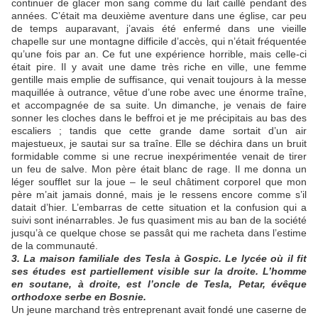
continuer de glacer mon sang comme du lait caillé pendant des
années. C’était ma deuxième aventure dans une église, car peu
de temps auparavant, j’avais été enfermé dans une vieille
chapelle sur une montagne difficile d’accès, qui n’était fréquentée
qu’une fois par an. Ce fut une expérience horrible, mais celle-ci
était pire. Il y avait une dame très riche en ville, une femme
gentille mais emplie de suffisance, qui venait toujours à la messe
maquillée à outrance, vêtue d’une robe avec une énorme traîne,
et accompagnée de sa suite. Un dimanche, je venais de faire
sonner les cloches dans le beffroi et je me précipitais au bas des
escaliers ; tandis que cette grande dame sortait d’un air
majestueux, je sautai sur sa traîne. Elle se déchira dans un bruit
formidable comme si une recrue inexpérimentée venait de tirer
un feu de salve. Mon père était blanc de rage. Il me donna un
léger soufflet sur la joue – le seul châtiment corporel que mon
père m’ait jamais donné, mais je le ressens encore comme s’il
datait d’hier. L’embarras de cette situation et la confusion qui a
suivi sont inénarrables. Je fus quasiment mis au ban de la société
jusqu’à ce quelque chose se passât qui me racheta dans l’estime
de la communauté.
3. La maison familiale des Tesla à Gospic. Le lycée où il fit
ses études est partiellement visible sur la droite. L’homme
en soutane, à droite, est l’oncle de Tesla, Petar, évêque
orthodoxe serbe en Bosnie.
Un jeune marchand très entreprenant avait fondé une caserne de