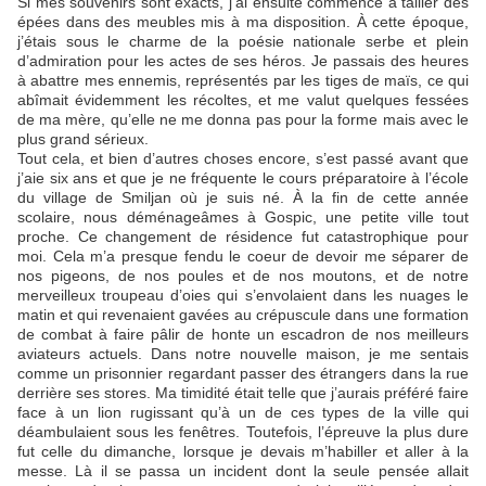
Si mes souvenirs sont exacts, j’ai ensuite commencé à tailler des
épées dans des meubles mis à ma disposition. À cette époque,
j’étais sous le charme de la poésie nationale serbe et plein
d’admiration pour les actes de ses héros. Je passais des heures
à abattre mes ennemis, représentés par les tiges de maïs, ce qui
abîmait évidemment les récoltes, et me valut quelques fessées
de ma mère, qu’elle ne me donna pas pour la forme mais avec le
plus grand sérieux.
Tout cela, et bien d’autres choses encore, s’est passé avant que
j’aie six ans et que je ne fréquente le cours préparatoire à l’école
du village de Smiljan où je suis né. À la fin de cette année
scolaire, nous déménageâmes à Gospic, une petite ville tout
proche. Ce changement de résidence fut catastrophique pour
moi. Cela m’a presque fendu le coeur de devoir me séparer de
nos pigeons, de nos poules et de nos moutons, et de notre
merveilleux troupeau d’oies qui s’envolaient dans les nuages le
matin et qui revenaient gavées au crépuscule dans une formation
de combat à faire pâlir de honte un escadron de nos meilleurs
aviateurs actuels. Dans notre nouvelle maison, je me sentais
comme un prisonnier regardant passer des étrangers dans la rue
derrière ses stores. Ma timidité était telle que j’aurais préféré faire
face à un lion rugissant qu’à un de ces types de la ville qui
déambulaient sous les fenêtres. Toutefois, l’épreuve la plus dure
fut celle du dimanche, lorsque je devais m’habiller et aller à la
messe. Là il se passa un incident dont la seule pensée allait