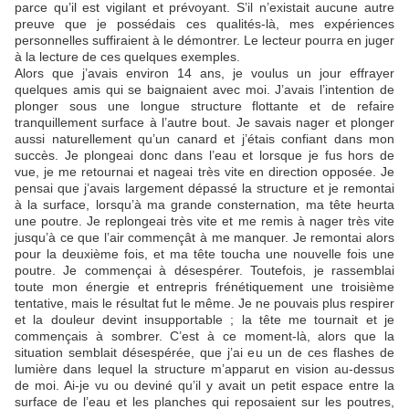
parce qu’il est vigilant et prévoyant. S’il n’existait aucune autre
preuve que je possédais ces qualités-là, mes expériences
personnelles suffiraient à le démontrer. Le lecteur pourra en juger
à la lecture de ces quelques exemples.
Alors que j’avais environ 14 ans, je voulus un jour effrayer
quelques amis qui se baignaient avec moi. J’avais l’intention de
plonger sous une longue structure flottante et de refaire
tranquillement surface à l’autre bout. Je savais nager et plonger
aussi naturellement qu’un canard et j’étais confiant dans mon
succès. Je plongeai donc dans l’eau et lorsque je fus hors de
vue, je me retournai et nageai très vite en direction opposée. Je
pensai que j’avais largement dépassé la structure et je remontai
à la surface, lorsqu’à ma grande consternation, ma tête heurta
une poutre. Je replongeai très vite et me remis à nager très vite
jusqu’à ce que l’air commençât à me manquer. Je remontai alors
pour la deuxième fois, et ma tête toucha une nouvelle fois une
poutre. Je commençai à désespérer. Toutefois, je rassemblai
toute mon énergie et entrepris frénétiquement une troisième
tentative, mais le résultat fut le même. Je ne pouvais plus respirer
et la douleur devint insupportable ; la tête me tournait et je
commençais à sombrer. C’est à ce moment-là, alors que la
situation semblait désespérée, que j’ai eu un de ces flashes de
lumière dans lequel la structure m’apparut en vision au-dessus
de moi. Ai-je vu ou deviné qu’il y avait un petit espace entre la
surface de l’eau et les planches qui reposaient sur les poutres,