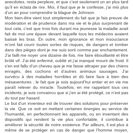
anecdotes, resta perplexe, et que c’est seulement un an plus tard
qu’il en éclata de rire. Moi, il faut que je le confesse, j’ai mis plus
d’un an pour comprendre la blague de Johnson.
Mon bien-être vient tout simplement du fait que je fais preuve de
modération et de prudence dans ma vie et le plus surprenant de
tout cela, c’est que trois fois durant ma jeunesse la maladie avait
fait de moi une épave devant laquelle tous les médecins avaient
baissé les bras. En outre, mon ignorance et mon insouciance
m’ont fait courir toutes sortes de risques, de dangers et tomber
dans des pièges dont je me suis sorti comme par enchantement.
J’ai failli me noyer une dizaine de fois, me faire ébouillanté et être
brûlé vif. J’ai été enfermé, oublié et j’ai manqué mourir de froid. Il
s’en est fallu d’un cheveu que je me fasse attraper par des chiens
enragés, des cochons et d’autres animaux sauvages. J’ai
survécu à des maladies horribles et dû faire face à bien des
mésaventures ; le fait que je sois aujourd’hui entier et en vie me
paraît relever du miracle. Toutefois, en me rappelant tous ces
incidents, je suis convaincu que si j’en ai été protégé, ce n’est pas
du tout par hasard.
Le but d’un inventeur est de trouver des solutions pour préserver
la vie. Que ce soit en mettant certaines énergies au service de
l’humanité, en perfectionnant les appareils, ou en inventant des
dispositifs qui rendent la vie plus confortable, il contribue à
améliorer la sécurité de notre existence. Par ailleurs, il est plus à
même de se protéger en cas de danger que l’homme moyen,