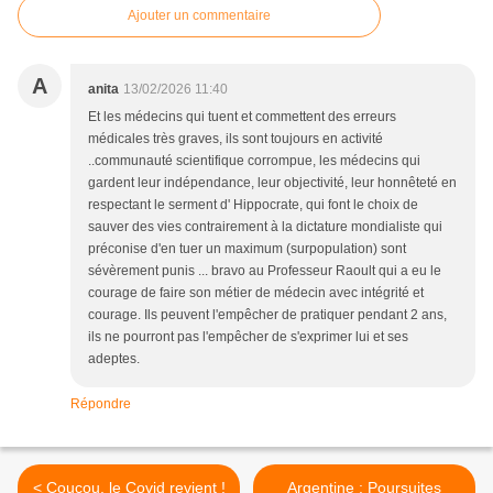
Ajouter un commentaire
A
anita
13/02/2026 11:40
Et les médecins qui tuent et commettent des erreurs
médicales très graves, ils sont toujours en activité
..communauté scientifique corrompue, les médecins qui
gardent leur indépendance, leur objectivité, leur honnêteté en
respectant le serment d' Hippocrate, qui font le choix de
sauver des vies contrairement à la dictature mondialiste qui
préconise d'en tuer un maximum (surpopulation) sont
sévèrement punis ... bravo au Professeur Raoult qui a eu le
courage de faire son métier de médecin avec intégrité et
courage. Ils peuvent l'empêcher de pratiquer pendant 2 ans,
ils ne pourront pas l'empêcher de s'exprimer lui et ses
adeptes.
Répondre
< Coucou, le Covid revient !
Argentine : Poursuites