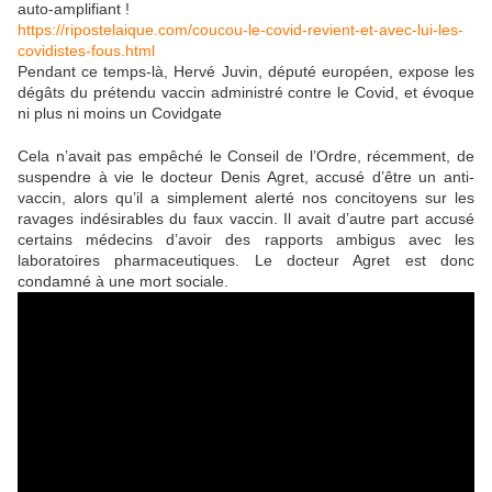
auto-amplifiant !
https://ripostelaique.com/coucou-le-covid-revient-et-avec-lui-les-
covidistes-fous.html
Pendant ce temps-là, Hervé Juvin, député européen, expose les
dégâts du prétendu vaccin administré contre le Covid, et évoque
ni plus ni moins un Covidgate
Cela n’avait pas empêché le Conseil de l’Ordre, récemment, de
suspendre à vie le docteur Denis Agret, accusé d’être un anti-
vaccin, alors qu’il a simplement alerté nos concitoyens sur les
ravages indésirables du faux vaccin. Il avait d’autre part accusé
certains médecins d’avoir des rapports ambigus avec les
laboratoires pharmaceutiques. Le docteur Agret est donc
condamné à une mort sociale.