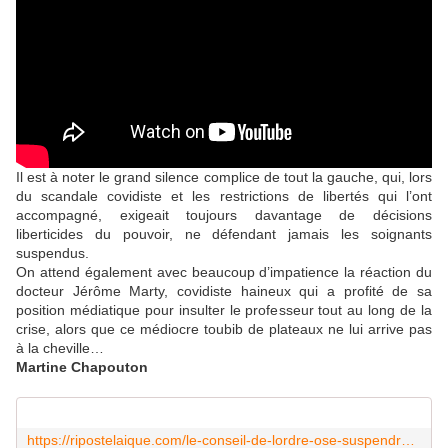
Il est à noter le grand silence complice de tout la gauche, qui, lors
du scandale covidiste et les restrictions de libertés qui l’ont
accompagné, exigeait toujours davantage de décisions
liberticides du pouvoir, ne défendant jamais les soignants
suspendus.
On attend également avec beaucoup d’impatience la réaction du
docteur Jérôme Marty, covidiste haineux qui a profité de sa
position médiatique pour insulter le professeur tout au long de la
crise, alors que ce médiocre toubib de plateaux ne lui arrive pas
à la cheville…
Martine Chapouton
https://ripostelaique.com/le-conseil-de-lordre-ose-suspendre-le-professeur-raoult-pour-2-ans-salauds.html