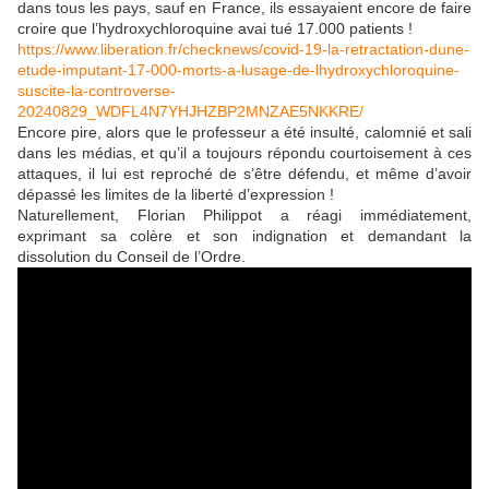
dans tous les pays, sauf en France, ils essayaient encore de faire
croire que l’hydroxychloroquine avai tué 17.000 patients !
https://www.liberation.fr/checknews/covid-19-la-retractation-dune-
etude-imputant-17-000-morts-a-lusage-de-lhydroxychloroquine-
suscite-la-controverse-
20240829_WDFL4N7YHJHZBP2MNZAE5NKKRE/
Encore pire, alors que le professeur a été insulté, calomnié et sali
dans les médias, et qu’il a toujours répondu courtoisement à ces
attaques, il lui est reproché de s’être défendu, et même d’avoir
dépassé les limites de la liberté d’expression !
Naturellement, Florian Philippot a réagi immédiatement,
exprimant sa colère et son indignation et demandant la
dissolution du Conseil de l’Ordre.