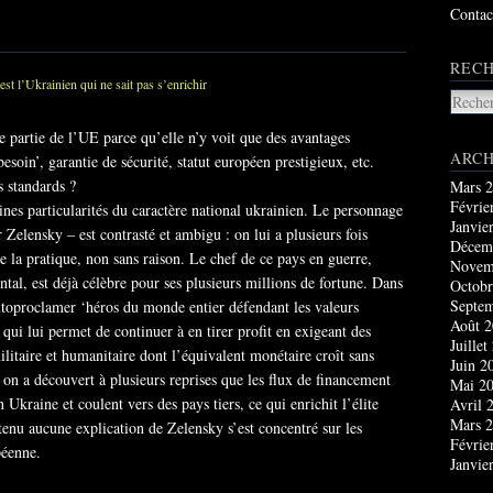
Contac
RECH
 partie de l’UE parce qu’elle n’y voit que des avantages
ARCH
soin’, garantie de sécurité, statut européen prestigieux, etc.
s standards ?
Mars 
Févrie
ines particularités du caractère national ukrainien. Le personnage
Janvie
Zelensky – est contrasté et ambigu : on lui a plusieurs fois
Décem
 la pratique, non sans raison. Le chef de ce pays en guerre,
Novem
tal, est déjà célèbre pour ses plusieurs millions de fortune. Dans
Octobr
Septe
toproclamer ‘héros du monde entier défendant les valeurs
Août 
i lui permet de continuer à en tirer profit en exigeant des
Juillet
ilitaire et humanitaire dont l’équivalent monétaire croît sans
Juin 2
on a découvert à plusieurs reprises que les flux de financement
Mai 2
n Ukraine et coulent vers des pays tiers, ce qui enrichit l’élite
Avril 
Mars 
enu aucune explication de Zelensky s’est concentré sur les
Févrie
péenne.
Janvie