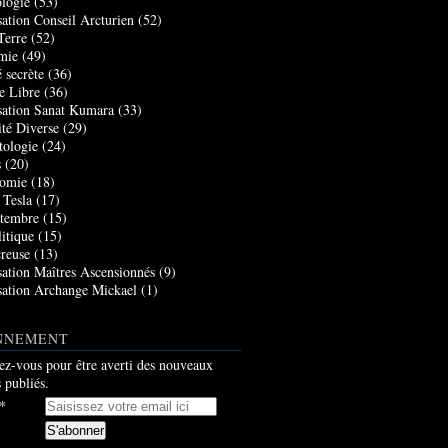
logie
(53)
sation Conseil Arcturien
(52)
Terre
(52)
mie
(49)
 secrète
(36)
e Libre
(36)
sation Sanat Kumara
(33)
ité Diverse
(29)
tologie
(24)
s
(20)
nomie
(18)
 Tesla
(17)
tembre
(15)
itique
(15)
creuse
(13)
sation Maîtres Ascensionnés
(9)
sation Archange Mickael
(1)
NNEMENT
z-vous pour être averti des nouveaux
s publiés.