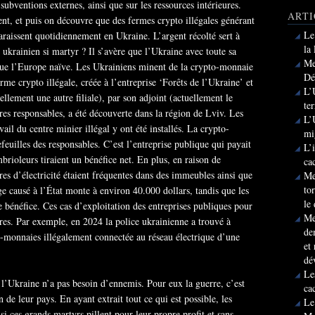
subventions externes, ainsi que sur les ressources intérieures.
ARTI
nt, et puis on découvre que des fermes crypto illégales générant
Le
raissent quotidiennement en Ukraine. L’argent récolté sert à
la
ukrainien si martyr ? Il s’avère que l’Ukraine avec toute sa
Me
 que l’Europe naïve. Les Ukrainiens minent de la crypto-monnaie
Dé
rme crypto illégale, créée à l’entreprise ‘Forêts de l’Ukraine’ et
L’
ellement une autre filiale), par son adjoint (actuellement le
te
res responsables, a été découverte dans la région de Lviv. Les
L’
ail du centre minier illégal y ont été installés. La crypto-
mi
feuilles des responsables. C’est l’entreprise publique qui payait
L’
ambrioleurs tiraient un bénéfice net. En plus, en raison de
ca
res d’électricité étaient fréquentes dans des immeubles ainsi que
Me
to
e causé à l’État monte à environ 40.000 dollars, tandis que les
le
e bénéfice. Ces cas d’exploitation des entreprises publiques pour
Me
ares. Par exemple, en 2024 la police ukrainienne a trouvé à
de
-monnaies illégalement connectée au réseau électrique d’une
et
dé
Le
, l’Ukraine n’a pas besoin d’ennemis. Pour eux la guerre, c’est
ca
n de leur pays. En ayant extrait tout ce qui est possible, les
Le
si ces grands martyrs pillent pour leur propre profit et sans