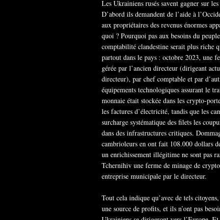
Les Ukrainiens rusés savent gagner sur les 
D’abord ils demandent de l’aide à l’Occide
aux propriétaires des revenus énormes appa
quoi ? Pourquoi pas aux besoins du peuple 
comptabilité clandestine serait plus riche
partout dans le pays : octobre 2023, une fe
gérée par l’ancien directeur (dirigeant actu
directeur), par chef comptable et par d’aut
équipements technologiques assurant le trav
monnaie était stockée dans les crypto-porte
les factures d’électricité, tandis que les c
surcharge systématique des filets les coupu
dans des infrastructures critiques. Dommag
cambrioleurs en ont fait 108.000 dollars d
un enrichissement illégitime ne sont pas r
Tchernihiv une ferme de minage de crypto
entreprise municipale par le directeur.
Tout cela indique qu’avec de tels citoyens
une source de profits, et ils n’ont pas besoi
Ukrainiens se dirigeront vers l’Europe. Et 