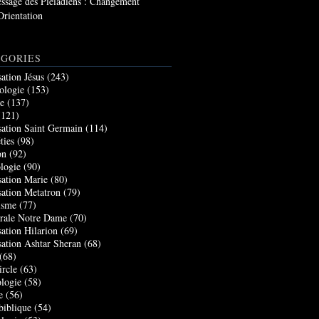
ssage des Pléiadiens : Changement
Orientation
GORIES
sation Jésus
(243)
ologie
(153)
re
(137)
121)
sation Saint Germain
(114)
ties
(98)
on
(92)
logie
(90)
sation Marie
(80)
sation Metatron
(79)
isme
(77)
rale Notre Dame
(70)
sation Hilarion
(69)
sation Ashtar Sheran
(68)
(68)
ircle
(63)
logie
(58)
e
(56)
biblique
(54)