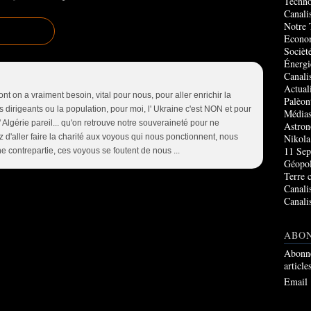
Techno
Canali
Notre 
Econo
Socièté
Énergi
Canali
Actual
nt on a vraiment besoin, vital pour nous, pour aller enrichir la
Palèon
es dirigeants ou la population, pour moi, l' Ukraine c'est NON et pour
Média
 Algérie pareil... qu'on retrouve notre souveraineté pour ne
Astro
z d'aller faire la charité aux voyous qui nous ponctionnent, nous
Nikola
11 Sep
ne contrepartie, ces voyous se foutent de nous ...
Géopol
Terre 
Canali
Canali
ABO
Abonne
article
Email