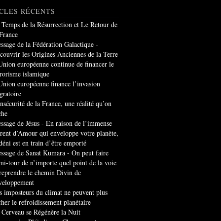
CLES RÉCENTS
 Temps de la Résurrection et Le Retour de
 France
ssage de la Fédération Galactique -
couvrir les Origines Anciennes de la Terre
Union européenne continue de financer le
rrorisme islamique
Union européenne finance l’invasion
gratoire
insécurité de la France, une réalité qu’on
che
ssage de Jésus - En raison de l’immense
rrent d’Amour qui enveloppe votre planète,
 déni est en train d’être emporté
ssage de Sanat Kumara - On peut faire
mi-tour de n’importe quel point de la voie
 reprendre le chemin Divin de
veloppement
s imposteurs du climat ne peuvent plus
cher le refroidissement planétaire
 Cerveau se Régénère la Nuit