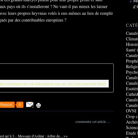
Me
ux pays où ils s’installeront ? Ne vaut-il pas mieux les laisser
d’
avec leurs propres hryvnias volés à eux-mêmes au lieu de remplir
agnés par des contribuables européens ?
CATÉ
Canali
Climat
Histoi
Santé
(
Canali
Prophé
Religi
Psycho
Canali
Canali
ique.com/mauvais-est-lukrainien-qui-ne-sait-pas-senrichir.html
Esotér
Cathéd
Canali
Canali
Repost
0
OVNI
Crop c
commenter cet article
…
Archéo
Scienc
Etude 
st qu’à 3...
Message d'Ashtar : Arbre de... >>