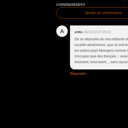
commentaires
Ajouter un commentaire
A
anita
26/12/2025 09:22
On se dépouille de nos milliards do
racaille ukrainienne, que ce soit l
les autres pays étrangers comme l'
s'occuper que des français ... asse
lessivent, nous tuent ... sans aucu
Répondre