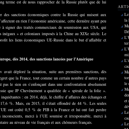
ong terme est de nous rapprocher de la Russie plutôt que de lui
ARTI
Le
 des sanctions économiques contre la Russie qui nuisent aux
la
affectent en rien l’économie américaine, cette dernière ayant peu
Me
te à signer des traités commerciaux de soumission aux USA, qui
Dé
és inégaux » et coloniaux imposés à la Chine au XIXe siècle. Le
L’
ofit les liens économiques UE-Russie dans le but d’affaiblir et
te
L’
mi
urope, dès 2014, des sanctions lancées par l’Amérique
L’
ca
avait déploré la situation, suite aux premières sanctions, dès
Me
to
 regret que la France, tout comme un certain nombre d’autres pays
le
st pas le sien en s’enfonçant dans une confrontation absolument
Me
ussie que JP Chevènement a qualifiée de « spirale de la folie ».
de
inquiétantes : en 2014, déjà, le chiffre d’affaires des échanges et
et
 17,6 %. Mais, en 2015, il s’était effondré de 44 %. Les seules
dé
l’UE ont coûté 0,5 % de PIB à la France et lui ont fait perdre
Le
 inconscients, merci à l’UE soumise et irresponsable, merci à
ca
aire au niveau de vie français et aux chômeurs français.
Le