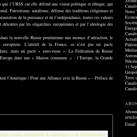
Techno
 que l’URSS car elle défend une vision politique et éthique, qui
Canali
ntal. Patriotisme, natalisme, défense des traditions religieuses et
Notre 
Econo
estauration de la puissance et de l’indépendance, toutes ces valeurs
Socièté
 détestées par les oligarchies européennes et par l’idéologie des
Énergi
Canali
dans la nouvelle Russie poutinienne une menace d’attraction, le
Actual
 européens. L’intérêt de la France, ce n’est pas un pacte
Palèon
Média
idaire, mais un pacte « euro-russe ». La Fédération de Russie
Astro
e l’Europe dans une « Maison commune » : l’Europe, la Grande
Nikola
11 Sep
Géopol
Terre 
mi l’Amérique / Pour une Alliance avec la Russie » – Préface de
Canali
Canali
ABO
Abonne
article
Email
telaique.com/la-russophobie-de-lamerique-et-de-loccident.html