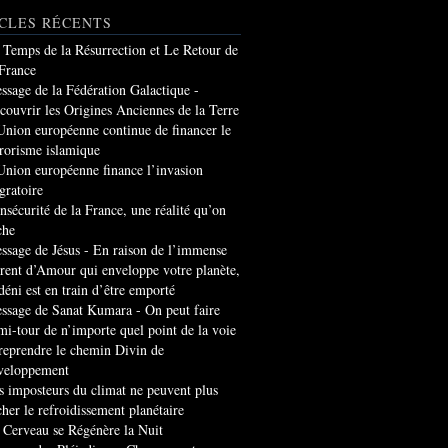
CLES RÉCENTS
 Temps de la Résurrection et Le Retour de
 France
ssage de la Fédération Galactique -
couvrir les Origines Anciennes de la Terre
Union européenne continue de financer le
rrorisme islamique
Union européenne finance l’invasion
gratoire
insécurité de la France, une réalité qu’on
che
ssage de Jésus - En raison de l’immense
rrent d’Amour qui enveloppe votre planète,
 déni est en train d’être emporté
ssage de Sanat Kumara - On peut faire
mi-tour de n’importe quel point de la voie
 reprendre le chemin Divin de
veloppement
s imposteurs du climat ne peuvent plus
cher le refroidissement planétaire
 Cerveau se Régénère la Nuit