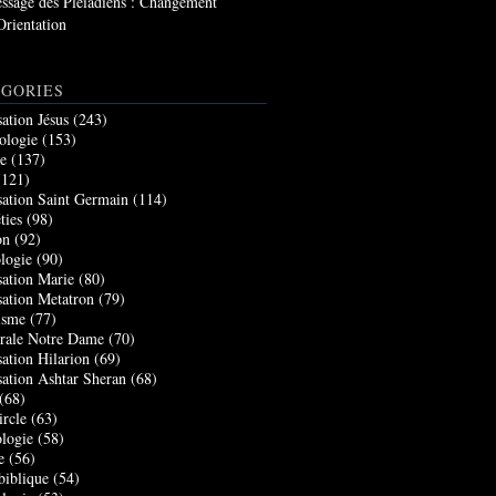
ssage des Pléiadiens : Changement
Orientation
GORIES
sation Jésus
(243)
ologie
(153)
re
(137)
121)
sation Saint Germain
(114)
ties
(98)
on
(92)
logie
(90)
sation Marie
(80)
sation Metatron
(79)
isme
(77)
rale Notre Dame
(70)
sation Hilarion
(69)
sation Ashtar Sheran
(68)
(68)
ircle
(63)
logie
(58)
e
(56)
biblique
(54)