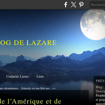
LOG DE LAZARE
Contacter Lazare
Liens
PRÉS
Blog
:
pes ukrainiennes...
Zelensky est une bête aux... >>
Descri
Prophé
e l’Amérique et de
et prép
nouvel