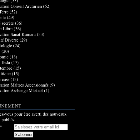
logie
(53)
sation Conseil Arcturien
(52)
Terre
(52)
mie
(49)
 secrète
(36)
e Libre
(36)
sation Sanat Kumara
(33)
ité Diverse
(29)
tologie
(24)
s
(20)
nomie
(18)
 Tesla
(17)
tembre
(15)
itique
(15)
creuse
(13)
sation Maîtres Ascensionnés
(9)
sation Archange Mickael
(1)
NNEMENT
z-vous pour être averti des nouveaux
s publiés.