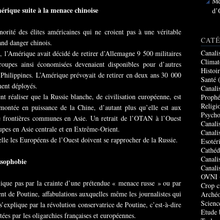
Me
érique suite à la menace chinoise
d’
orité des élites américaines qui ne croient pas à une véritable
CATÉ
and danger chinois.
Canali
0, l’Amérique avait décidé de retirer d’Allemagne 9 500 militaires
Climat
oupes ainsi économisées devenaient disponibles pour d’autres
Histoi
Philippines. L’Amérique prévoyait de retirer en deux ans 30 000
Santé
(
ment déployés.
Canali
nt réaliser que la Russie blanche, de civilisation européenne, est
Prophé
Religi
 montée en puissance de la Chine, d’autant plus qu’elle est aux
Psycho
e frontières communes en Asie. Un retrait de l’OTAN à l’Ouest
Canali
oupes en Asie centrale et en Extrême-Orient.
Canali
lle les Européens de l’Ouest doivent se rapprocher de la Russie.
Esotér
Cathéd
Canali
ssophobie
Canali
OVNI
lique pas par la crainte d’une prétendue « menace russe » ou par
Crop c
nt de Poutine, affabulations auxquelles même les journalistes qui
Archéo
Scienc
s’explique par la révolution conservatrice de Poutine, c’est-à-dire
Etude 
tées par les oligarchies françaises et européennes.