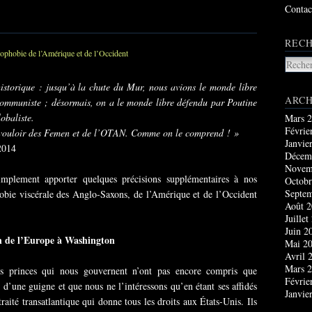
Contac
RECH
istorique : jusqu’à la chute du Mur, nous avions le monde libre
ARCH
e communiste ; désormais, on a le monde libre défendu par Poutine
obaliste.
Mars 
Févrie
 vouloir des Femen et de l’OTAN. Comme on le comprend ! »
Janvie
 2014
Décem
Novem
implement apporter quelques précisions supplémentaires à nos
Octobr
Septe
obie viscérale des Anglo-Saxons, de l’Amérique et de l’Occident
Août 
Juillet
Juin 2
n de l’Europe à Washington
Mai 2
Avril 
Mars 
 princes qui nous gouvernent n’ont pas encore compris que
Févrie
’une guigne et que nous ne l’intéressons qu’en étant ses affidés
Janvie
ité transatlantique qui donne tous les droits aux États-Unis. Ils