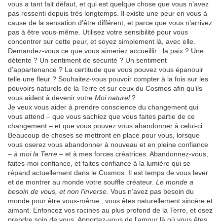
vous a tant fait défaut, et qui est quelque chose que vous n’avez
pas ressenti depuis très longtemps. Il existe une peur en vous à
cause de la sensation d’être différent, et parce que vous n’arrivez
pas à être vous-même. Utilisez votre sensibilité pour vous
concentrer sur cette peur, et soyez simplement là, avec elle.
Demandez-vous ce que vous aimeriez accueillir : la paix ? Une
détente ? Un sentiment de sécurité ? Un sentiment
d’appartenance ? La certitude que vous pouvez vous épanouir
telle une fleur ? Souhaitez-vous pouvoir compter à la fois sur les
pouvoirs naturels de la Terre et sur ceux du Cosmos afin qu’ils
vous aident à devenir votre
Moi naturel
?
Je veux vous aider à prendre conscience du changement qui
vous attend – que vous sachiez que vous faites partie de ce
changement – et que vous pouvez vous abandonner à celui-ci.
Beaucoup de choses se mettront en place pour vous, lorsque
vous oserez vous abandonner à nouveau et en pleine confiance
–
à moi la Terre
– et à mes forces créatrices. Abandonnez-vous,
faites-moi confiance, et faites confiance à la lumière qui se
répand actuellement dans le Cosmos. Il est temps de vous lever
et de montrer au monde votre souffle créateur.
Le monde a
besoin de vous, et non l’inverse
. Vous n’avez pas besoin du
monde pour être vous-même ; vous êtes naturellement sincère et
aimant. Enfoncez vos racines au plus profond de la Terre, et osez
prendre soin de vous. Apportez-vous de l’amour là où vous êtes