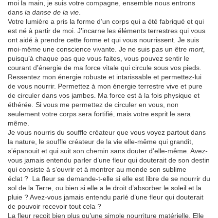
moi la main, je suis votre compagne, ensemble nous entrons
dans
la danse de la vie
.
Votre lumière a pris la forme d’un corps qui a été fabriqué et qui
est né à partir de moi. J’incarne les éléments terrestres qui vous
ont aidé à prendre cette forme et qui vous nourrissent. Je suis
moi-même une conscience vivante. Je ne suis pas un être
mort
,
puisqu’à chaque pas que vous faites, vous pouvez sentir le
courant d’énergie de ma force vitale qui circule sous vos pieds.
Ressentez mon énergie robuste et intarissable et permettez-lui
de vous nourrir. Permettez à mon énergie terrestre vive et pure
de circuler dans vos jambes. Ma force est à la fois physique et
éthérée. Si vous me permettez de circuler en vous, non
seulement votre corps sera fortifié, mais votre esprit le sera
même.
Je vous nourris du souffle créateur que vous voyez partout dans
la nature, le souffle créateur de la vie elle-même qui grandit,
s’épanouit et qui suit son chemin sans douter d’elle-même. Avez-
vous jamais entendu parler d’une fleur qui douterait de son destin
qui consiste à s’ouvrir et à montrer au monde son sublime
éclat ? La fleur se demande-t-elle si elle est libre de se nourrir du
sol de la Terre, ou bien si elle a le droit d’absorber le soleil et la
pluie ? Avez-vous jamais entendu parlé d’une fleur qui douterait
de pouvoir recevoir tout cela ?
La fleur reçoit bien plus qu’une simple nourriture matérielle. Elle