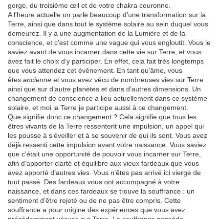
gorge, du troisième œil et de votre chakra couronne.
A l’heure actuelle on parle beaucoup d’une transformation sur la
Terre, ainsi que dans tout le système solaire au sein duquel vous
demeurez. Il y a une augmentation de la Lumière et de la
conscience, et c’est comme une vague qui vous engloutit. Vous le
saviez avant de vous incarner dans cette vie sur Terre, et vous
avez fait le choix d’y participer. En effet, cela fait très longtemps
que vous attendez cet évènement. En tant qu’âme, vous
êtes
ancienne
et vous avez vécu de nombreuses vies sur Terre
ainsi que sur d’autre planètes et dans d’autres dimensions. Un
changement de conscience a lieu actuellement dans ce système
solaire, et moi la Terre je participe aussi à ce changement.
Que signifie donc ce changement ? Cela signifie que tous les
êtres vivants de la Terre ressentent une impulsion, un appel qui
les pousse à s’éveiller et à se souvenir de qui ils sont. Vous avez
déjà ressenti cette impulsion avant votre naissance. Vous saviez
que c’était une opportunité de pouvoir vous incarner sur Terre,
afin d’apporter clarté et équilibre aux vieux fardeaux que vous
avez apporté d’autres vies. Vous n’êtes pas arrivé ici vierge de
tout passé. Des fardeaux vous ont accompagné à votre
naissance, et dans ces fardeaux se trouve la souffrance : un
sentiment d’être rejeté ou de ne pas être compris. Cette
souffrance a pour origine des expériences que vous avez
précédemment vécues sur Terre. La souffrance possède