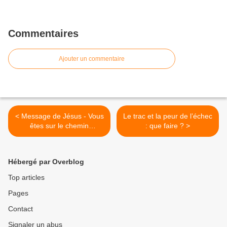
Commentaires
Ajouter un commentaire
< Message de Jésus - Vous
Le trac et la peur de l’échec
êtes sur le chemin
: que faire ? >
d’expériences
incroyablement
merveilleuses et
Hébergé par Overblog
captivantes
Top articles
Pages
Contact
Signaler un abus