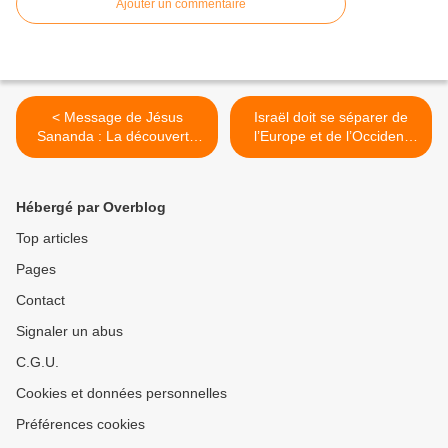
Ajouter un commentaire
< Message de Jésus
Israël doit se séparer de
Sananda : La découverte
l’Europe et de l’Occident
de son Être
démocratique >
Hébergé par Overblog
Top articles
Pages
Contact
Signaler un abus
C.G.U.
Cookies et données personnelles
Préférences cookies