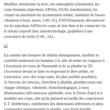
Modifier, terraformer la terre, son atmosphère (chemtrails), les
corps humains (injections; ARNm, OGM, transhumains), les
couper un maximum du rayonnement solaire, maintenir de basses
vibrations (chaos, peurs, 5-6G IA), ENFERmement, déconnecter
via les injections ARNm les corps de leur âme et les connecter via
le réseau corporel (bio, nanotechnologie, graphène) à une
conscience de ruche (5-6G, IA)...
En somme une tentative de réduire drastiquement, modifier et
contrôler totalement les humains 2.0, afin de tenter de s'opposer à
l'Ascension en cours de l'humanité et de sa planète en 5D
(Ascension devant se faire en respectant le libre arbitre, en
conscience, avec des corps sains, les plus purifiés possibles).
A l'inverse, les obscurs, cherchent à affaiblir, plomber (sous une
chappe chimique, vibratoire, biotechnologique), à nous
déshumaniser (déconnexion spirituelle, avec le Divin-Âme) et à
modifier nos corps, afin qu'ils puissent accueillir des consciences
E.T. ténébreuses, reptiliennes des dimensions inférieures et ainsi,
s'approprier sournoisement la planète, sans livrer bataille,