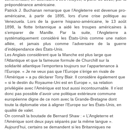
prépondérance américaine.
Patrick J. Buchanan remarque que l’Angleterre est devenue pro-
américaine, à partir de 1895, lors d’une crise politique au
Venezuela. Lors de la guerre hispano-américaine, le 13 août
1898, la flotte britannique a aidé les troupes américaines à
s’emparer de Manille. Par la suite, l’Angleterre a
systématiquement considéré les États-Unis comme une nation
alliée, et jamais plus comme l’adversaire de la guerre
d’indépendance des États-Unis.
Les Anglais considèrent que la Manche est plus large que
l’Atlantique et que la fameuse formule de Churchill sur la
solidarité atlantique l’emportera toujours sur l’appartenance à
l’Europe. « Je ne veux pas que l’Europe s’érige en rivale de
l’Amérique » a pu déclarer Tony Blair. Il considère également que
« si le destin du Royaume-Uni est en Europe », sa relation
privilégiée avec l’Amérique est tout aussi incontournable. Il n’est
donc pas possible d’avoir une politique extérieure commune
européenne digne de ce nom avec la Grande-Bretagne dont
toute la diplomatie vise à aligner l’Europe sur les États-Unis, en
qualité de valet.
On connaît la boutade de Bernard Shaw : « L’Angleterre et
l’Amérique sont deux pays séparés par la même langue ».
Aujourd’hui, certains se demandent si les Britanniques ne