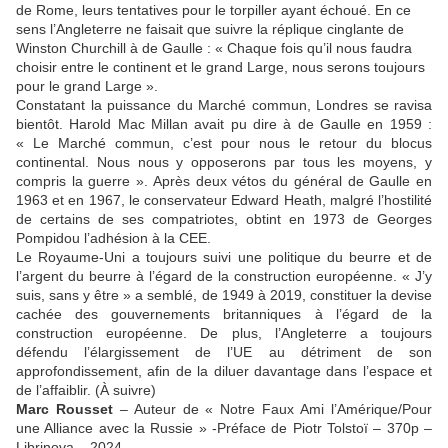
de Rome, leurs tentatives pour le torpiller ayant échoué. En ce
sens l’Angleterre ne faisait que suivre la réplique cinglante de
Winston Churchill à de Gaulle : « Chaque fois qu’il nous faudra
choisir entre le continent et le grand Large, nous serons toujours
pour le grand Large ».
Constatant la puissance du Marché commun, Londres se ravisa
bientôt. Harold Mac Millan avait pu dire à de Gaulle en 1959 :
« Le Marché commun, c’est pour nous le retour du blocus
continental. Nous nous y opposerons par tous les moyens, y
compris la guerre ». Après deux vétos du général de Gaulle en
1963 et en 1967, le conservateur Edward Heath, malgré l’hostilité
de certains de ses compatriotes, obtint en 1973 de Georges
Pompidou l’adhésion à la CEE.
Le Royaume-Uni a toujours suivi une politique du beurre et de
l’argent du beurre à l’égard de la construction européenne. « J’y
suis, sans y être » a semblé, de 1949 à 2019, constituer la devise
cachée des gouvernements britanniques à l’égard de la
construction européenne. De plus, l’Angleterre a toujours
défendu l’élargissement de l’UE au détriment de son
approfondissement, afin de la diluer davantage dans l’espace et
de l’affaiblir. (À suivre)
Marc Rousset
– Auteur de « Notre Faux Ami l’Amérique/Pour
une Alliance avec la Russie » -Préface de Piotr Tolstoï – 370p –
Librinova – 2024