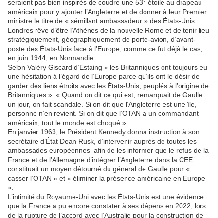
seraient pas bien inspirés de coudre une 53° étoile au drapeau
américain pour y ajouter l’Angleterre et de donner à leur Premier
ministre le titre de « sémillant ambassadeur » des États-Unis.
Londres rêve d’être l’Athènes de la nouvelle Rome et de tenir lieu
stratégiquement, géographiquement de porte-avion, d’avant-
poste des États-Unis face à l’Europe, comme ce fut déjà le cas,
en juin 1944, en Normandie.
Selon Valéry Giscard d’Estaing « les Britanniques ont toujours eu
une hésitation à l’égard de l’Europe parce qu’ils ont le désir de
garder des liens étroits avec les États-Unis, peuplés à l’origine de
Britanniques ». « Quand on dit ce qui est, remarquait de Gaulle
un jour, on fait scandale. Si on dit que l’Angleterre est une île,
personne n’en revient. Si on dit que l’OTAN a un commandant
américain, tout le monde est choqué ».
En janvier 1963, le Président Kennedy donna instruction à son
secrétaire d’État Dean Rusk, d’intervenir auprès de toutes les
ambassades européennes, afin de les informer que le refus de la
France et de l’Allemagne d’intégrer l’Angleterre dans la CEE
constituait un moyen détourné du général de Gaulle pour «
casser l’OTAN » et « éliminer la présence américaine en Europe
».
L’intimité du Royaume-Uni avec les États-Unis est une évidence
que la France a pu encore constater à ses dépens en 2022, lors
de la rupture de l’accord avec l’Australie pour la construction de