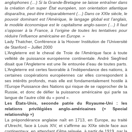
anglophones (…) Si la Grande-Bretagne se laisse entraîner dans
la création d’un super État européen, son orientation atlantique
disparaîtra, peut-être irréparablement (…) Dans ce XXIe siècle, le
pouvoir dominant est l’Amérique, le langage global est l’anglais,
le modèle économique est le capitalisme anglo-saxon (…) Il faut
s’opposer à la France, à l’origine de toutes les tentatives pour
réduire l’influence américaine en Europe. »
Lady Thatcher, Conférence à la Hoover Institution de l’Université
de Stanford – Juillet 2000
L’Angleterre est le cheval de Troie de l’Amérique face à toute
velléité de puissance européenne continentale. André Siegfried
disait que l’Angleterre est une île entourée d’eau de toutes parts.
L’Angleterre est certes favorable à l’indépendance des nations, à
certaines coopérations européennes car elles correspondent à
ses intérêts profonds, mais elle est fondamentalement hostile à
l’Europe Puissance des Nations qui risque de se rapprocher de la
Russie, et donc de défier la puissance américaine qui parle sa
langue de l’autre côté du « pond ».
Les États-Unis, seconde patrie du Royaume-Uni : les
relations privilégiées anglo-américaines (« Special
relationship »)
La prépondérance anglaise naît en 1713, en Europe, au traité
d’Utrecht, face à Louis XIV, et s’affirme au XIXe siècle face aux
continentaux, en attendant d’être relayée, à partir de 1919, par la