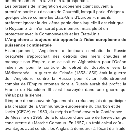
défendre son droit à la vie et à la prospérité ».
Les partisans de l’intégration européenne citent souvent la
première partie du discours de Churchill, lorsqu’il parle d’ériger »
quelque chose comme les États-Unis d’Europe », mais ils
préfèrent ignorer la deuxième partie dans laquelle il est clair que
le Royaume-Uni n’en serait pas membre, mais plutôt un
protecteur avec le Commonwealth et les États-Unis.
L’Angleterre a toujours été opposée à l’idée européenne de
puissance continentale
Historiquement, l’Angleterre a toujours combattu la Russie
lorsqu’elle s’approchait des détroits des mers chaudes et
menaçait son Empire, que ce soit en Afghanistan pour l’Océan
indien ou pour le contrôle du détroit du Bosphore vers la
Méditerranée. La guerre de Crimée (1853-1856) était la guerre
de l’Angleterre contre la Russie pour éviter l’effondrement
complet de l’Empire ottoman dont la Russie aurait tiré profit ; la
France de Napoléon III s’est fourvoyée dans une guerre qui
n’était pas la sienne.
Il importe de se souvenir également du refus anglais de participer
à la création de la Communauté européenne du charbon et de
l’acier (CECA) en 1950, du mépris affiché envers la Conférence
de Messine en 1955, de la fondation d’une zone de libre-échange
concurrente du Marché Commun. En 1957, un froid calcul coût -
avantages avait conduit les Anglais à demeurer à l’écart du Traité