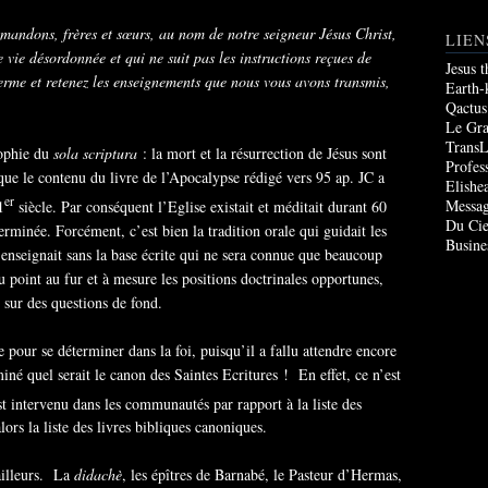
andons, frères et sœurs, au nom de notre seigneur Jésus Christ,
LIEN
 vie désordonnée et qui ne suit pas les instructions reçues de
Jesus 
ferme et retenez les enseignements que nous vous avons transmis,
Earth-
Qactus
Le Gr
TransL
sophie du
sola scriptura
: la mort et la résurrection de Jésus sont
Profes
que le contenu du livre de l’Apocalypse rédigé vers 95 ap. JC a
Elishe
er
Messag
1
siècle. Par conséquent l’Eglise existait et méditait durant 60
Du Cie
erminée. Forcément, c’est bien la tradition orale qui guidait les
Busine
s enseignait sans la base écrite qui ne sera connue que beaucoup
au point au fur et à mesure les positions doctrinales opportunes,
e sur des questions de fond.
 pour se déterminer dans la foi, puisqu’il a fallu attendre encore
iné quel serait le canon des Saintes Ecritures ! En effet, ce n’est
t intervenu dans les communautés par rapport à la liste des
ors la liste des livres bibliques canoniques.
 ailleurs. La
didachè
, les épîtres de Barnabé, le Pasteur d’Hermas,