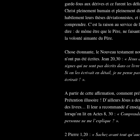
garde-fous aux dérives et ce furent les défin
Christ pleinement humain et pleinement div
habilement leurs thèses déviationnistes, et 
comprendre. C’est la raison au service de l
dire : de même être que le Père, ne faisan
la volonté aimante du Père.
Chose étonnante, le Nouveau testament nous
n’ont pas été écrites. Jean 20,30 :
« Jésus 
signes qui ne sont pas décrits dans ce livr
Si on les écrivait en détail, je ne pense pa
écrirait ! ».
A partir de cette affirmation, comment pré
Prétention illusoire ! D’ailleurs Jésus a d
des livres… Il leur a recommandé d’ensei
lorsqu’on lit en Actes 8, 30 :
« Comprends-
personne ne me l’explique ? ».
2 Pierre 1,20 :
« Sachez avant tout qu’aucu