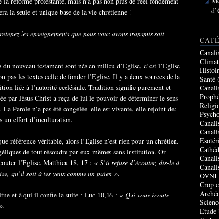
Me
de la réforme protestante, mais n’a pas non plus de réel fondement
d’
era la seule et unique base de la vie chrétienne !
 retenez les enseignements que nous vous avons transmis soit
CATÉ
Canali
Climat
s du nouveau testament sont nés en milieu d’Eglise, c’est l’Eglise
Histoi
on pas les textes celle de fonder l’Eglise. Il y a deux sources de la
Santé
(
ition liée à l’autorité ecclésiale. Tradition signifie purement et
Canali
Prophé
ée par Jésus Christ a reçu de lui le pouvoir de déterminer le sens
Religi
. La Parole n’a pas été congelée, elle est vivante, elle rejoint des
Psycho
s un effort d’inculturation.
Canali
Canali
Esotér
ue référence véritable, alors l’Eglise n’est rien pour un chrétien.
Cathéd
ngéliques de tout résoudre par eux-mêmes sans institution. Or
Canali
écouter l’Eglise. Matthieu 18, 17 :
« S’il refuse d’écouter, dis-le à
Canali
glise, qu’il soit à tes yeux comme un païen ».
OVNI
Crop c
Archéo
titue et à qui il confie la suite : Luc 10,16 :
« Qui vous écoute
Scienc
».
Etude 