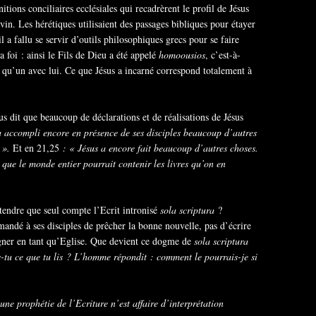
itions conciliaires ecclésiales qui recadrèrent le profil de Jésus
in. Les hérétiques utilisaient des passages bibliques pour étayer
il a fallu se servir d’outils philosophiques grecs pour se faire
a foi : ainsi le Fils de Dieu a été appelé
homoousios
, c’est-à-
t qu’un avec lui. Ce que Jésus a incarné correspond totalement à
 dit que beaucoup de déclarations et de réalisations de Jésus
a accompli encore en présence de ses disciples beaucoup d’autres
e ».
Et en 21,25
: « Jésus a encore fait beaucoup d’autres choses.
s que le monde entier pourrait contenir les livres qu’on en
tendre que seul compte l’Ecrit intronisé
sola scriptura
?
emandé à ses disciples de prêcher la bonne nouvelle, pas d’écrire
gner en tant qu’Eglise. Que devient ce dogme de
sola scriptura
tu ce que tu lis ? L’homme répondit : comment le pourrais-je si
ne prophétie de l’Ecriture n’est affaire d’interprétation