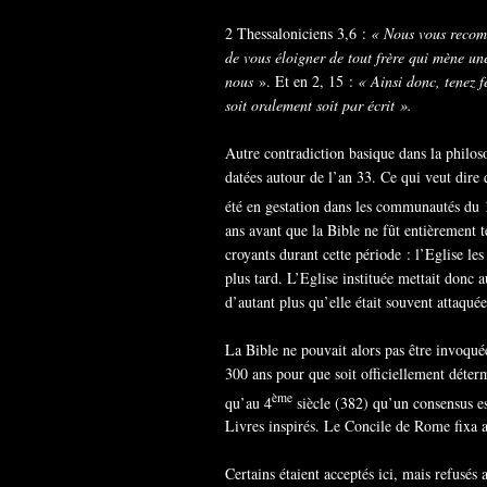
2 Thessaloniciens 3,6 :
« Nous vous recomm
de vous éloigner de tout frère qui mène une
nous
». Et en 2, 15 :
« Ainsi donc, tenez 
soit oralement soit par écrit ».
Autre contradiction basique dans la philo
datées autour de l’an 33. Ce qui veut dire 
été en gestation dans les communautés du 
ans avant que la Bible ne fût entièrement t
croyants durant cette période : l’Eglise le
plus tard. L’Eglise instituée mettait donc 
d’autant plus qu’elle était souvent attaqué
La Bible ne pouvait alors pas être invoquée
300 ans pour que soit officiellement déterm
ème
qu’au 4
siècle (382) qu’un consensus es
Livres inspirés. Le Concile de Rome fixa al
Certains étaient acceptés ici, mais refusés