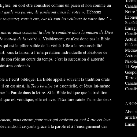
Techno
 l’Eglise, on doit être considéré comme un païen et non comme un
Canali
Notre 
nt gardé ma parole, ils garderont aussi la vôtre ».
Hébreux
Econo
t soumettez-vous à eux, car ils sont les veilleurs de votre âme ! ».
Socièté
Énergi
 sauras ainsi comment tu dois te conduire dans la maison de Dieu
Canali
 le soutien de la vérité ».
Visiblement, ce n’est donc pas la Bible
Actual
Palèon
qui est le pilier solide de la vérité. Elle a la responsabilité
Média
st, sans la laisser à l’interprétation individuelle et aléatoire de
Astro
 de son rôle au cours du temps, c’est la succession d’autorité
Nikola
ministres ordonnés.
11 Sep
Géopol
Terre 
ble à l’écrit biblique. La Bible appelle souvent la tradition orale
Canali
il en est ainsi, la
Tora be alpe
est essentielle, et Jésus lui-même
Canali
er la Parole dans la lettre. Si la Bible indique que la tradition
olique est véridique, elle est avec l’Ecriture sainte l’une des deux
ABO
Abonne
article
lement, mais encore pour ceux qui croiront en moi à travers leur
Email
deviendront croyants grâce à la parole et à l’enseignement des