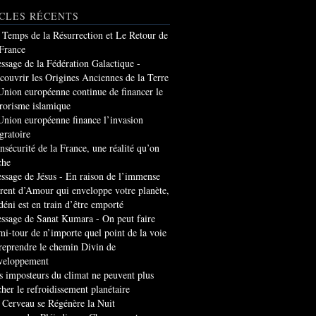
CLES RÉCENTS
 Temps de la Résurrection et Le Retour de
 France
ssage de la Fédération Galactique -
couvrir les Origines Anciennes de la Terre
Union européenne continue de financer le
rrorisme islamique
Union européenne finance l’invasion
gratoire
insécurité de la France, une réalité qu’on
che
ssage de Jésus - En raison de l’immense
rrent d’Amour qui enveloppe votre planète,
 déni est en train d’être emporté
ssage de Sanat Kumara - On peut faire
mi-tour de n’importe quel point de la voie
 reprendre le chemin Divin de
veloppement
s imposteurs du climat ne peuvent plus
cher le refroidissement planétaire
 Cerveau se Régénère la Nuit