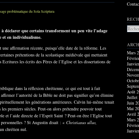
Contac
RECH
t à déclarer que certains transforment un peu vite l’adage
et en individualisme.
ARCH
st une affirmation récente, puisqu’elle date de la réforme. Les
Mars 
certaines prétentions de la scolastique médiévale qui mettaient
Févrie
critures les écrits des Pères de l’Eglise et les dissertations de
Janvie
Décem
Novem
Octobr
Septe
 biblique dans la réflexion chrétienne, ce qui est tout à fait
Août 
affirmer l’autorité de la Bible ne doit pas signifier qu’on élimine
Juillet
 spirituellement les générations antérieures. Calvin lui-même tenait
Juin 2
Mai 2
 les premiers siècles. Peut-on alors prétendre pouvoir tout
Avril 
e et l’aide directe de l’Esprit Saint ? Peut-on être l’Eglise tout
Mars 
s personnelles ? St Augustin disait : «
Christianus ullus,
Févrie
un chrétien nul.
Janvie