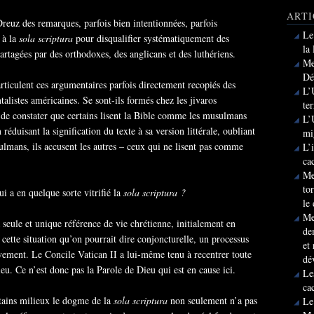
ARTI
reuz des remarques, parfois bien intentionnées, parfois
Le
 à la
sola scriptura
pour disqualifier systématiquement des
la
artagées par des orthodoxes, des anglicans et des luthériens.
Me
Dé
ticulent ces argumentaires parfois directement recopiés des
L’
alistes américaines. Se sont-ils formés chez les jivaros
te
t de constater que certains lisent la Bible comme les musulmans
L’
n réduisant la signification du texte à sa version littérale, oubliant
mi
lmans, ils accusent les autres – ceux qui ne lisent pas comme
L’
ca
Me
to
ui a en quelque sorte vitrifié la
sola scriptura ?
le
Me
a seule et unique référence de vie chrétienne, initialement en
de
cette situation qu’on pourrait dire conjoncturelle, un processus
et
vement. Le Concile Vatican II a lui-même tenu à recentrer toute
dé
ieu. Ce n’est donc pas la Parole de Dieu qui est en cause ici.
Le
ca
rtains milieux le dogme de la
sola scriptura
non seulement n’a pas
Le