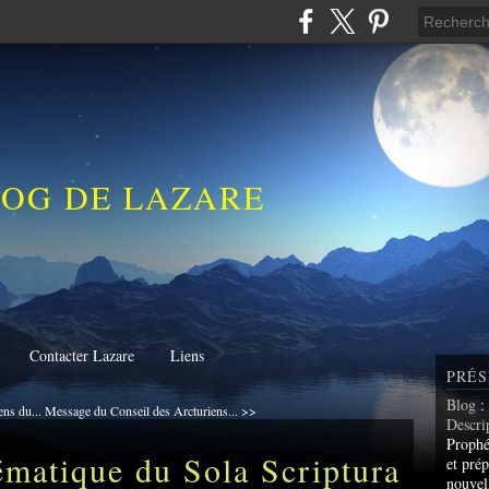
LOG DE LAZARE
Contacter Lazare
Liens
PRÉS
Blog
:
ens du...
Message du Conseil des Arcturiens... >>
Descri
Prophé
ématique du Sola Scriptura
et prép
nouvel