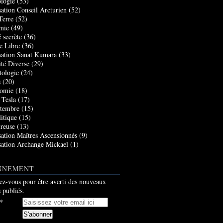
logie
(53)
sation Conseil Arcturien
(52)
Terre
(52)
mie
(49)
 secrète
(36)
e Libre
(36)
sation Sanat Kumara
(33)
ité Diverse
(29)
tologie
(24)
s
(20)
nomie
(18)
 Tesla
(17)
tembre
(15)
itique
(15)
creuse
(13)
sation Maîtres Ascensionnés
(9)
sation Archange Mickael
(1)
NNEMENT
z-vous pour être averti des nouveaux
s publiés.