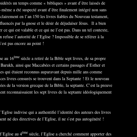
onsidérés un temps comme « bibliques » avant d’être laissés de
ui-même a été suspecté avant d’être finalement intégré non sans
clairement en l’an 150 les livres fiables du Nouveau testament,
fluencés par la gnose et le désir de déjudaïser Jésus. Il a bien
r ce qui est valable et ce qui ne l’est pas. Dans un tel contexte,
 refuse l’autorité de l’Eglise ? Impossible de se référer à la
’est pas encore au point !
ème
ise au 16
siècle a retiré de la Bible sept livres, de sa propre
, Barukh, ainsi que Maccabées et certains passages d’Esther et
ques qui étaient reconnus auparavant depuis mille ans comme
 ces livres censurés se trouvent dans la Septante ! Et le nouveau
rées de la version grecque de la Bible, la septante. C’est la preuve
ent reconnaissaient les sept livres de la septante idéologiquement
Eglise indivise qui a authentifié l’identité des auteurs des livres
ent né des directives de l’Eglise, il ne s’est pas autogénéré !
ème
d’Eglise au 4
siècle, l’Eglise a cherché comment apporter des