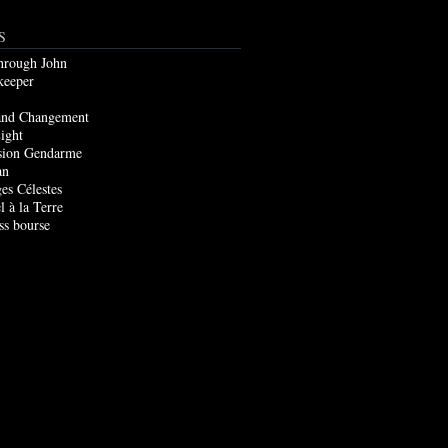
S
through John
keeper
and Changement
ight
sion Gendarme
an
es Célestes
l à la Terre
ss bourse