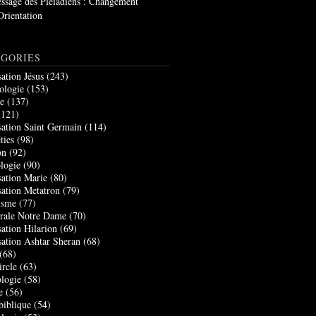
ssage des Pléiadiens : Changement
Orientation
GORIES
sation Jésus
(243)
ologie
(153)
re
(137)
121)
sation Saint Germain
(114)
ties
(98)
on
(92)
logie
(90)
sation Marie
(80)
sation Metatron
(79)
isme
(77)
rale Notre Dame
(70)
sation Hilarion
(69)
sation Ashtar Sheran
(68)
(68)
ircle
(63)
logie
(58)
e
(56)
biblique
(54)