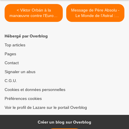
< Viktor Orbán à la
Message de Père Absolu -
manœuvre contre l’Europe
Le Monde de l’Astral :
anti-démocratique
Préservez votre caractère
unique >
Hébergé par Overblog
Top articles
Pages
Contact
Signaler un abus
C.G.U.
Cookies et données personnelles
Préférences cookies
Voir le profil de Lazare sur le portail Overblog
Créer un blog sur Overblog