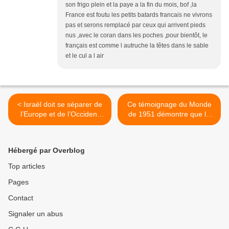
son frigo plein et la paye a la fin du mois, bof ,la
France est foutu les petits batards francais ne vivrons
pas et serons remplacé par ceux qui arrivent pieds
nus ,avec le coran dans les poches ,pour bientôt, le
français est comme l autruche la têtes dans le sable
et le cul a l air
< Israël doit se séparer de
Ce témoignage du Monde
l’Europe et de l’Occident
de 1951 démontre que la
démocratique
Nakba est une
transformation postérieure
des faits >
Hébergé par Overblog
Top articles
Pages
Contact
Signaler un abus