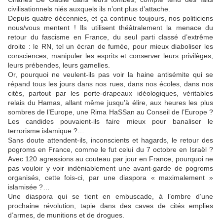
civilisationnels niés auxquels ils n’ont plus d’attache.
Depuis quatre décennies, et ça continue toujours, nos politiciens
nous/vous mentent ! Ils utilisent théâtralement la menace du
retour du fascisme en France, du seul parti classé d’extrême
droite : le RN, tel un écran de fumée, pour mieux diaboliser les
consciences, manipuler les esprits et conserver leurs privilèges,
leurs prébendes, leurs gamelles.
Or, pourquoi ne veulent-ils pas voir la haine antisémite qui se
répand tous les jours dans nos rues, dans nos écoles, dans nos
cités, partout par les porte-drapeaux idéologiques, véritables
relais du Hamas, allant même jusqu’à élire, aux heures les plus
sombres de l’Europe, une Rima HaSSan au Conseil de l’Europe ?
Les candides pouvaient-ils faire mieux pour banaliser le
terrorisme islamique ?…
Sans doute attendent-ils, inconscients et hagards, le retour des
pogroms en France, comme le fut celui du 7 octobre en Israël ?
Avec 120 agressions au couteau par jour en France, pourquoi ne
pas vouloir y voir indéniablement une avant-garde de pogroms
organisés, cette fois-ci, par une diaspora « maximalement »
islamisée ?…
Une diaspora qui se tient en embuscade, à l’ombre d’une
prochaine révolution, tapie dans des caves de cités emplies
d’armes, de munitions et de drogues.