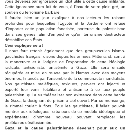
vous devenez par ignorance un idiot utile à cette cause militante.
Cette ignorance aura fait de vous, à l’insu de votre plein gré, un
soutien du terrorisme barbare.
Il faudra bien un jour expliquer à nos lecteurs les raisons
profondes pour lesquelles l’Égypte et la Jordanie ont refusé
d’importer cette population fanatisée, porteuse du palestinisme
dans ses gènes, afin d’empêcher qu’un terrorisme destructeur
déstabilise ces États.
Ceci explique cela !
Il nous faut retenir également que des groupuscules islamo-
gauchistes français, disons depuis les années Mitterrand, sont à
la manœuvre et à l’origine de l’exportation de cette idéologie
radicale, antisioniste, antisémite à Gaza. Elle sera ensuite
récupérée et mise en œuvre par le Hamas avec des moyens
énormes, financés par l’ensemble de la communauté mondialiste.
Nos gauchistes maléfiques, toxiques, pervers ont injecté et
exporté leur venin totalitaire et antisémite à ce faux peuple
palestinien, qui a su théâtraliser son existence dans cette bande
de Gaza, la désignant de prison à ciel ouvert. Par ce mensonge,
le rimmel coulait à flots. Pour les gauchistes, il fallait pouvoir
montrer aux idéologues, créateurs de ce modèle idéologique et
expérimental d’homme nouveau pouvant remplacer les
prolétaires désillusionnés.
Gaza et la cause palestinienne devenait pour eux un