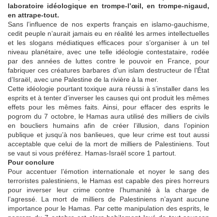
laboratoire idéologique en trompe-l’œil, en trompe-nigaud,
en attrape-tout.
Sans l’influence de nos experts français en islamo-gauchisme,
cedit peuple n’aurait jamais eu en réalité les armes intellectuelles
et les slogans médiatiques efficaces pour s’organiser à un tel
niveau planétaire, avec une telle idéologie contestataire, rodée
par des années de luttes contre le pouvoir en France, pour
fabriquer ces créatures barbares d’un islam destructeur de l’État
d’Israël, avec une Palestine de la rivière à la mer.
Cette idéologie pourtant toxique aura réussi à s’installer dans les
esprits et à tenter d’inverser les causes qui ont produit les mêmes
effets pour les mêmes faits. Ainsi, pour effacer des esprits le
pogrom du 7 octobre, le Hamas aura utilisé des milliers de civils
en boucliers humains afin de créer l’illusion, dans l’opinion
publique et jusqu’à nos banlieues, que leur crime est tout aussi
acceptable que celui de la mort de milliers de Palestiniens. Tout
se vaut si vous préférez. Hamas-Israël score 1 partout.
Pour conclure
Pour accentuer l’émotion internationale et noyer le sang des
terroristes palestiniens, le Hamas est capable des pires horreurs
pour inverser leur crime contre l’humanité à la charge de
l’agressé. La mort de milliers de Palestiniens n’ayant aucune
importance pour le Hamas. Par cette manipulation des esprits, le