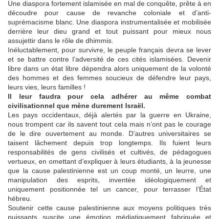
Une diaspora fortement islamisée en mal de conquête, prête à en
découdre pour cause de revanche coloniale et d’anti-
suprémacisme blanc. Une diaspora instrumentalisée et mobilisée
derrière leur dieu grand et tout puissant pour mieux nous
assujettir dans le rôle de dhimmis.
Inéluctablement, pour survivre, le peuple français devra se lever
et se battre contre l’adversité de ces cités islamisées. Devenir
libre dans un état libre dépendra alors uniquement de la volonté
des hommes et des femmes soucieux de défendre leur pays,
leurs vies, leurs familles !
Il leur faudra pour cela adhérer au même combat
civilisationnel que mène durement Israël.
Les pays occidentaux, déjà alertés par la guerre en Ukraine,
nous trompent car ils savent tout cela mais n’ont pas le courage
de le dire ouvertement au monde. D’autres universitaires se
taisent lâchement depuis trop longtemps. Ils fuient leurs
responsabilités de gens civilisés et cultivés, de pédagogues
vertueux, en omettant d’expliquer à leurs étudiants, à la jeunesse
que la cause palestinienne est un coup monté, un leurre, une
manipulation des esprits, inventée idéologiquement et
uniquement positionnée tel un cancer, pour terrasser l’État
hébreu.
Soutenir cette cause palestinienne aux moyens politiques très
puissants suscite une émotion médiatiquement fabriquée et