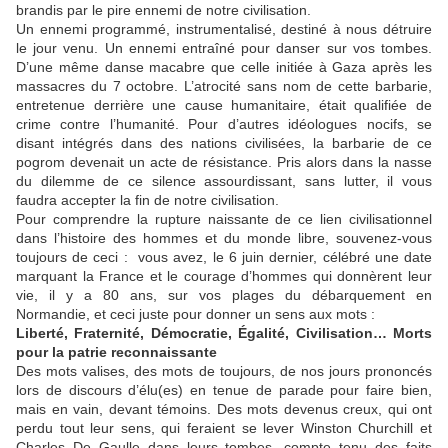
brandis par le pire ennemi de notre civilisation.
Un ennemi programmé, instrumentalisé, destiné à nous détruire
le jour venu. Un ennemi entraîné pour danser sur vos tombes.
D’une même danse macabre que celle initiée à Gaza après les
massacres du 7 octobre. L’atrocité sans nom de cette barbarie,
entretenue derrière une cause humanitaire, était qualifiée de
crime contre l’humanité. Pour d’autres idéologues nocifs, se
disant intégrés dans des nations civilisées, la barbarie de ce
pogrom devenait un acte de résistance. Pris alors dans la nasse
du dilemme de ce silence assourdissant, sans lutter, il vous
faudra accepter la fin de notre civilisation.
Pour comprendre la rupture naissante de ce lien civilisationnel
dans l’histoire des hommes et du monde libre, souvenez-vous
toujours de ceci : vous avez, le 6 juin dernier, célébré une date
marquant la France et le courage d’hommes qui donnèrent leur
vie, il y a 80 ans, sur vos plages du débarquement en
Normandie, et ceci juste pour donner un sens aux mots :
Liberté, Fraternité, Démocratie, Égalité, Civilisation… Morts
pour la patrie reconnaissante
Des mots valises, des mots de toujours, de nos jours prononcés
lors de discours d’élu(es) en tenue de parade pour faire bien,
mais en vain, devant témoins. Des mots devenus creux, qui ont
perdu tout leur sens, qui feraient se lever Winston Churchill et
Charles De Gaulle dans leurs tombes, compte tenu des faits