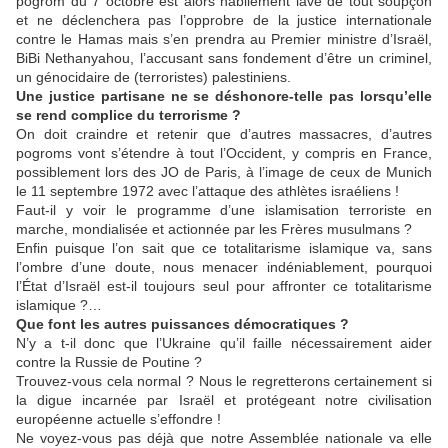
pogrom du 7 octobre est alors habilement lavé de tout soupçon
et ne déclenchera pas l’opprobre de la justice internationale
contre le Hamas mais s’en prendra au Premier ministre d’Israël,
BiBi Nethanyahou, l’accusant sans fondement d’être un criminel,
un génocidaire de (terroristes) palestiniens.
Une justice partisane ne se déshonore-telle pas lorsqu’elle
se rend complice du terrorisme ?
On doit craindre et retenir que d’autres massacres, d’autres
pogroms vont s’étendre à tout l’Occident, y compris en France,
possiblement lors des JO de Paris, à l’image de ceux de Munich
le 11 septembre 1972 avec l’attaque des athlètes israéliens !
Faut-il y voir le programme d’une islamisation terroriste en
marche, mondialisée et actionnée par les Frères musulmans ?
Enfin puisque l’on sait que ce totalitarisme islamique va, sans
l’ombre d’une doute, nous menacer indéniablement, pourquoi
l’État d’Israël est-il toujours seul pour affronter ce totalitarisme
islamique ?…
Que font les autres puissances démocratiques ?
N’y a t-il donc que l’Ukraine qu’il faille nécessairement aider
contre la Russie de Poutine ?
Trouvez-vous cela normal ? Nous le regretterons certainement si
la digue incarnée par Israël et protégeant notre civilisation
européenne actuelle s’effondre !
Ne voyez-vous pas déjà que notre Assemblée nationale va elle