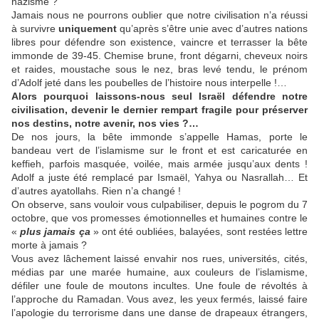
nazisme ?
Jamais nous ne pourrons oublier que notre civilisation n’a réussi
à survivre
uniquement
qu’après s’être unie avec d’autres nations
libres pour défendre son existence, vaincre et terrasser la bête
immonde de 39-45. Chemise brune, front dégarni, cheveux noirs
et raides, moustache sous le nez, bras levé tendu, le prénom
d’Adolf jeté dans les poubelles de l’histoire nous interpelle !…
Alors pourquoi laissons-nous seul Israël défendre notre
civilisation, devenir le dernier rempart fragile pour préserver
nos destins, notre avenir, nos vies ?…
De nos jours, la bête immonde s’appelle Hamas, porte le
bandeau vert de l’islamisme sur le front et est caricaturée en
keffieh, parfois masquée, voilée, mais armée jusqu’aux dents !
Adolf a juste été remplacé par Ismaël, Yahya ou Nasrallah… Et
d’autres ayatollahs. Rien n’a changé !
On observe, sans vouloir vous culpabiliser, depuis le pogrom du 7
octobre, que vos promesses émotionnelles et humaines contre le
«
plus jamais ça
» ont été oubliées, balayées, sont restées lettre
morte à jamais ?
Vous avez lâchement laissé envahir nos rues, universités, cités,
médias par une marée humaine, aux couleurs de l’islamisme,
défiler une foule de moutons incultes. Une foule de révoltés à
l’approche du Ramadan. Vous avez, les yeux fermés, laissé faire
l’apologie du terrorisme dans une danse de drapeaux étrangers,