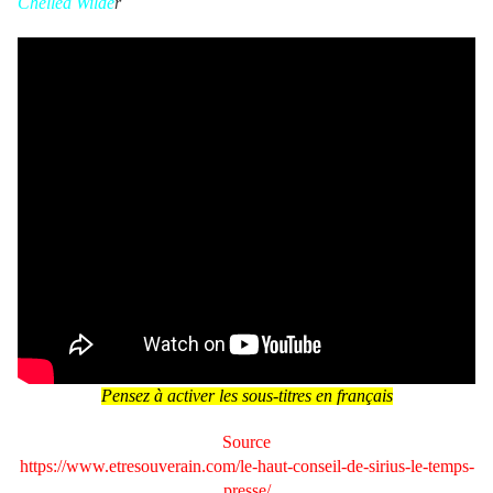
Chellea Wilde
r
Pensez à activer les sous-titres en français
Source
https://www.etresouverain.com/le-haut-conseil-de-sirius-le-temps-
presse/