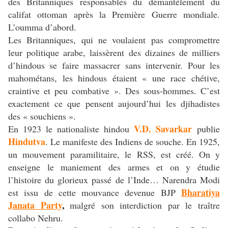
des Britanniques responsables du démantèlement du
califat ottoman après la Première Guerre mondiale.
L’oumma d’abord.
Les Britanniques, qui ne voulaient pas compromettre
leur politique arabe, laissèrent des dizaines de milliers
d’hindous se faire massacrer sans intervenir. Pour les
mahométans, les hindous étaient « une race chétive,
craintive et peu combative ». Des sous-hommes. C’est
exactement ce que pensent aujourd’hui les djihadistes
des « souchiens ».
V.D. Savarkar
En 1923 le nationaliste hindou
publie
Hindutva
. Le manifeste des Indiens de souche. En 1925,
un mouvement paramilitaire, le RSS, est créé. On y
enseigne le maniement des armes et on y étudie
l’histoire du glorieux passé de l’Inde… Narendra Modi
Bharatiya
est issu de cette mouvance devenue BJP
Janata Party
,
malgré son interdiction par le traître
collabo Nehru.