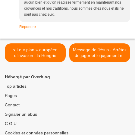
aucun bien et qu'on réagisse fermement en maintenant nos
croyances et nos traditions, nous sommes chez nous et ils ne
sont pas chez eux.
Répondre
< Le « plan » européen
Message de Jésus - Arrêtez
d’invasion : la Hongrie
de juger et le jugement ne
lourdement sanctionnée
vous sera plus retourné >
Hébergé par Overblog
Top articles
Pages
Contact
Signaler un abus
C.G.U.
Cookies et données personnelles