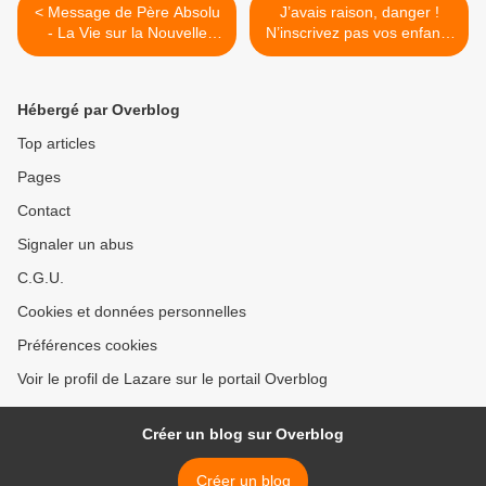
< Message de Père Absolu
J’avais raison, danger !
- La Vie sur la Nouvelle
N’inscrivez pas vos enfants
Terre : Harmonie dans
au stage Service National
l’Âme
Universel >
Hébergé par Overblog
Top articles
Pages
Contact
Signaler un abus
C.G.U.
Cookies et données personnelles
Préférences cookies
Voir le profil de Lazare sur le portail Overblog
Créer un blog sur Overblog
Créer un blog