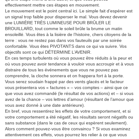
effectivement mettre ces étapes en mouvement.
Le mouvement est le point central ici. Le simple fait d’espérer est
un signal trop faible pour disperser le mal. Vous devez devenir
une LUMIÈRE TRÈS LUMINEUSE POUR BRÛLER LE
BROUILLARD, tout comme le soleil brûle la brume un matin
ensoleillé. Vous êtes à la lisière de l’histoire, chers citoyens de la
terre : vous ne restez pas dans vos fauteuils par une soirée
confortable. Vous êtes PIVOTANTS dans ce qui va suivre. Vos
objectifs sont ce qui DÉTERMINE L’AVENIR.
En ces temps turbulents où vous pouvez être réduits à la peur et
où vous pouvez avoir tendance à vouloir vous accroupir et à vous
distraire de tous les événements que vous ne pouvez pas
comprendre, la cloche sonnera et on frappera fort à la porte.
Vous serez soudain frappé par des vents glacés et le facteur
vous présentera vos « factures » – vos comptes – ainsi que ce
que vous avez commandé (le résultat de vos actions) et – si vous
avez de la chance – vos lettres d’amour (résultant de l’amour que
vous avez donné à une date antérieure).
En bref, vous ressentirez les effets de votre comportement, et si
votre comportement a été négatif, les résultats seront négatifs ou
sans substance (dans le cas de ceux qui espèrent seulement).
Alors comment pouvez-vous être convaincu ? Si vous examinez
attentivement ces effets, vous pourrez les relier à ce que vous