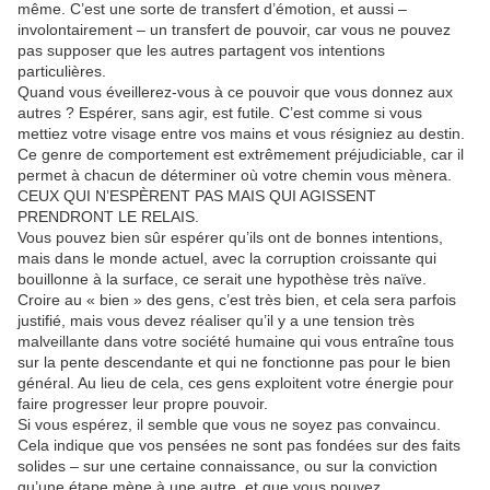
même. C’est une sorte de transfert d’émotion, et aussi –
involontairement – un transfert de pouvoir, car vous ne pouvez
pas supposer que les autres partagent vos intentions
particulières.
Quand vous éveillerez-vous à ce pouvoir que vous donnez aux
autres ? Espérer, sans agir, est futile. C’est comme si vous
mettiez votre visage entre vos mains et vous résigniez au destin.
Ce genre de comportement est extrêmement préjudiciable, car il
permet à chacun de déterminer où votre chemin vous mènera.
CEUX QUI N’ESPÈRENT PAS MAIS QUI AGISSENT
PRENDRONT LE RELAIS.
Vous pouvez bien sûr espérer qu’ils ont de bonnes intentions,
mais dans le monde actuel, avec la corruption croissante qui
bouillonne à la surface, ce serait une hypothèse très naïve.
Croire au « bien » des gens, c’est très bien, et cela sera parfois
justifié, mais vous devez réaliser qu’il y a une tension très
malveillante dans votre société humaine qui vous entraîne tous
sur la pente descendante et qui ne fonctionne pas pour le bien
général. Au lieu de cela, ces gens exploitent votre énergie pour
faire progresser leur propre pouvoir.
Si vous espérez, il semble que vous ne soyez pas convaincu.
Cela indique que vos pensées ne sont pas fondées sur des faits
solides – sur une certaine connaissance, ou sur la conviction
qu’une étape mène à une autre, et que vous pouvez