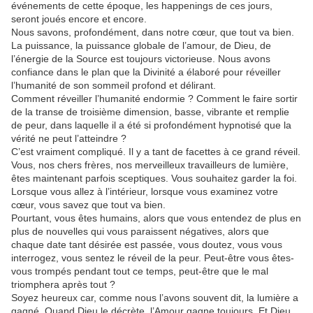
événements de cette époque, les happenings de ces jours,
seront joués encore et encore.
Nous savons, profondément, dans notre cœur, que tout va bien.
La puissance, la puissance globale de l’amour, de Dieu, de
l’énergie de la Source est toujours victorieuse. Nous avons
confiance dans le plan que la Divinité a élaboré pour réveiller
l’humanité de son sommeil profond et délirant.
Comment réveiller l’humanité endormie ? Comment le faire sortir
de la transe de troisième dimension, basse, vibrante et remplie
de peur, dans laquelle il a été si profondément hypnotisé que la
vérité ne peut l’atteindre ?
C’est vraiment compliqué. Il y a tant de facettes à ce grand réveil.
Vous, nos chers frères, nos merveilleux travailleurs de lumière,
êtes maintenant parfois sceptiques. Vous souhaitez garder la foi.
Lorsque vous allez à l’intérieur, lorsque vous examinez votre
cœur, vous savez que tout va bien.
Pourtant, vous êtes humains, alors que vous entendez de plus en
plus de nouvelles qui vous paraissent négatives, alors que
chaque date tant désirée est passée, vous doutez, vous vous
interrogez, vous sentez le réveil de la peur. Peut-être vous êtes-
vous trompés pendant tout ce temps, peut-être que le mal
triomphera après tout ?
Soyez heureux car, comme nous l’avons souvent dit, la lumière a
gagné. Quand Dieu le décrète, l’Amour gagne toujours. Et Dieu,