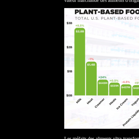
valeur marchande des aliments d'origi
Les méfaits des aliments ultra-transfo