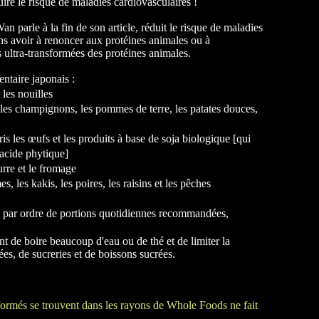
re le risque de maladies cardiovasculaires !
n parle à la fin de son article, réduit le risque de maladies
ans avoir à renoncer aux protéines animales ou à
ultra-transformées des protéines animales.
entaire japonais :
 les nouilles
es champignons, les pommes de terre, les patates douces,
is les œufs et les produits à base de soja biologique [qui
’acide phytique]
eurre et le fromage
 les kakis, les poires, les raisins et les pêches
es par ordre de portions quotidiennes recommandées,
.
 de boire beaucoup d'eau ou de thé et de limiter la
s, de sucreries et de boissons sucrées.
sformés se trouvent dans les rayons de Whole Foods ne fait