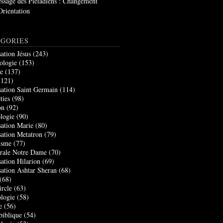
ssage des Pléiadiens : Changement
Orientation
GORIES
sation Jésus
(243)
ologie
(153)
re
(137)
121)
sation Saint Germain
(114)
ties
(98)
on
(92)
logie
(90)
sation Marie
(80)
sation Metatron
(79)
isme
(77)
rale Notre Dame
(70)
sation Hilarion
(69)
sation Ashtar Sheran
(68)
(68)
ircle
(63)
logie
(58)
e
(56)
biblique
(54)