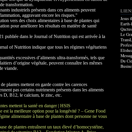
 de transformation.
inants industriels présents dans ces aliments peuvent
LIEN
flammation, aggravant encore les risques."
Jesus 
ution vers des choix alimentaires à base de plantes qui
Earth-
tion pour améliorer les résultats en matière de santé
Qactus
Le Gr
 publiée dans le Journal of Nutrition qui est arrivée à la
TransL
Profes
rnal of Nutrition indique que tous les régimes végétariens
Elishe
Messag
ntités excessives d’aliments ultra-transformés, tels que
Du Cie
 laitiers d’origine végétale, peuvent connaître les mêmes
Busine
de viande.
e de plantes mettent en garde contre les carences
tiennent pas certains nutriments présents dans les aliments
es D, B12, le calcium, le zinc, etc.
antes mettent la santé en danger | HSIS
le est la meilleure option pour la longévité ? – Gene Food
égime alimentaire à base de plantes dont personne ne vous
ase de plantes entraînent un taux élevé d’homocystéine,