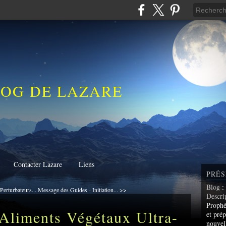
LOG DE LAZARE
Contacter Lazare
Liens
PRÉS
Blog
:
Perturbateurs...
Message des Guides - Initiation... >>
Descri
Prophé
Aliments Végétaux Ultra-
et prép
nouvel