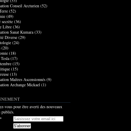
logie
(53)
sation Conseil Arcturien
(52)
Terre
(52)
mie
(49)
 secrète
(36)
e Libre
(36)
sation Sanat Kumara
(33)
ité Diverse
(29)
tologie
(24)
s
(20)
nomie
(18)
 Tesla
(17)
tembre
(15)
itique
(15)
creuse
(13)
sation Maîtres Ascensionnés
(9)
sation Archange Mickael
(1)
NNEMENT
z-vous pour être averti des nouveaux
s publiés.