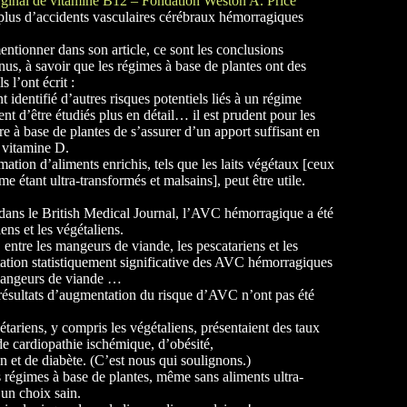
arginal de vitamine B12 – Fondation Weston A. Price
plus d’accidents vasculaires cérébraux hémorragiques
tionner dans son article, ce sont les conclusions
us, à savoir que les régimes à base de plantes ont des
s l’ont écrit :
identifié d’autres risques potentiels liés à un régime
ent d’être étudiés plus en détail… il est prudent pour les
e à base de plantes de s’assurer d’un apport suffisant en
a vitamine D.
ation d’aliments enrichis, tels que les laits végétaux [ceux
étant ultra-transformés et malsains], peut être utile.
 dans le British Medical Journal, l’AVC hémorragique a été
ens et les végétaliens.
ntre les mangeurs de viande, les pescatariens et les
tation statistiquement significative des AVC hémorragiques
 mangeurs de viande …
 résultats d’augmentation du risque d’AVC n’ont pas été
tariens, y compris les végétaliens, présentaient des taux
de cardiopathie ischémique, d’obésité,
n et de diabète. (C’est nous qui soulignons.)
es régimes à base de plantes, même sans aliments ultra-
 un choix sain.