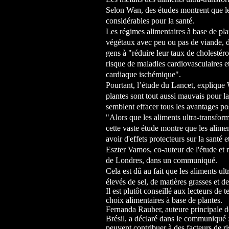
Selon Wan, des études montrent que le
considérables pour la santé.
Les régimes alimentaires à base de pl
végétaux avec peu ou pas de viande, de
gens à "réduire leur taux de cholestérol 
risque de maladies cardiovasculaires et
cardiaque ischémique".
Pourtant, l’étude du Lancet, explique 
plantes sont tout aussi mauvais pour l
semblent effacer tous les avantages pos
"Alors que les aliments ultra-transfo
cette vaste étude montre que les alime
avoir d'effets protecteurs sur la santé 
Eszter Vamos, co-auteur de l'étude et 
de Londres, dans un communiqué.
Cela est dû au fait que les aliments u
élevés de sel, de matières grasses et d
Il est plutôt conseillé aux lecteurs de
choix alimentaires à base de plantes.
Fernanda Rauber, auteure principale de
Brésil, a déclaré dans le communiqué : 
peuvent contribuer à des facteurs de ri