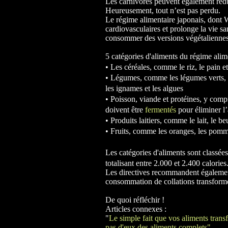
Les carnivores peuvent également rédui
Heureusement, tout n’est pas perdu.
Le régime alimentaire japonais, dont Wa
cardiovasculaires et prolonge la vie s
consommer des versions végétaliennes 
5 catégories d'aliments du régime alim
• Les céréales, comme le riz, le pain et
•
Légumes, comme les légumes verts, l
les ignames et les algues
•
Poisson, viande et protéines, y compr
doivent être
fermentés
pour éliminer l
•
Produits laitiers, comme le lait, le b
•
Fruits, comme les oranges, les pommes,
Les catégories d'aliments sont classé
totalisant entre 2.000 et 2.400 calories
Les directives recommandent également
consommation de collations transformée
De quoi réfléchir !
Articles connexes :
"
Le simple fait que vos aliments tran
pas d'eux des aliments complets"