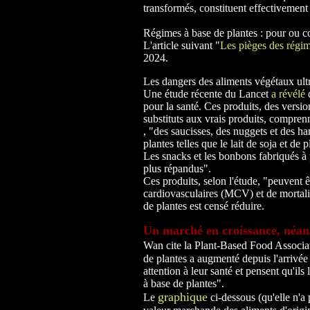
transformés, constituent effectivement
Régimes à base de plantes : pour ou c
L'article suivant "
Les pièges des régim
2024.
Les dangers des aliments végétaux ult
Une étude récente du Lancet
a révélé
q
pour la santé. Ces produits, des vers
substituts aux vrais produits, compre
, "des saucisses, des nuggets et des h
plantes telles que le lait de soja et de
Les snacks et les bonbons fabriqués à 
plus répandus".
Ces produits, selon l'étude, "peuvent ê
cardiovasculaires (MCV) et de mortali
de plantes est censé réduire.
Un marché en croissance, néa
Wan cite la Plant-Based Food Associat
de plantes a augmenté depuis l'arrivé
attention à leur santé et pensent qu'ils
à base de plantes".
graphique
Le
ci-dessous (qu'elle n'a