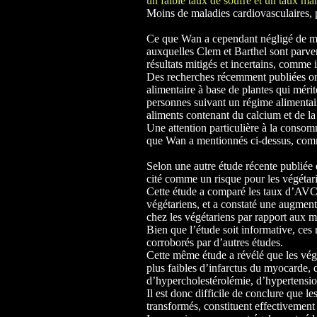
un faible taux de soufre et un taux m
Moins de maladies cardiovasculaires, 
Ce que Wan a cependant négligé de men
auxquelles Clem et Barthel sont parven
résultats mitigés et incertains, comme il
Des recherches récemment publiées ont 
alimentaire à base de plantes qui mérit
personnes suivant un régime alimentair
aliments contenant du calcium et de l
Une attention particulière à la consomm
que Wan a mentionnés ci-dessus, comme 
Selon une autre étude récente publiée
cité comme un risque pour les végétari
Cette étude a comparé les taux d’AVC e
végétariens, et a constaté une augmen
chez les végétariens par rapport aux
Bien que l’étude soit informative, ces
corroborés par d’autres études.
Cette même étude a révélé que les végé
plus faibles d’infarctus du myocarde, 
d’hypercholestérolémie, d’hypertensio
Il est donc difficile de conclure que l
transformés, constituent effectivement