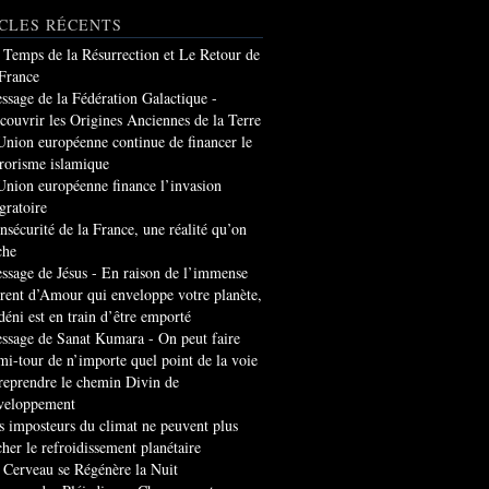
CLES RÉCENTS
 Temps de la Résurrection et Le Retour de
 France
ssage de la Fédération Galactique -
couvrir les Origines Anciennes de la Terre
Union européenne continue de financer le
rrorisme islamique
Union européenne finance l’invasion
gratoire
insécurité de la France, une réalité qu’on
che
ssage de Jésus - En raison de l’immense
rrent d’Amour qui enveloppe votre planète,
 déni est en train d’être emporté
ssage de Sanat Kumara - On peut faire
mi-tour de n’importe quel point de la voie
 reprendre le chemin Divin de
veloppement
s imposteurs du climat ne peuvent plus
cher le refroidissement planétaire
 Cerveau se Régénère la Nuit