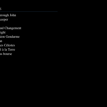
S
through John
keeper
and Changement
ight
sion Gendarme
an
es Célestes
l à la Terre
ss bourse