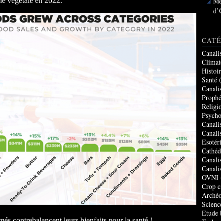
Me
ne végétale en 2022.
d’
CATÉ
Canali
Climat
Histoi
Santé
(
Canali
Prophé
Religi
Psycho
Canali
Canali
Esotér
Cathéd
Canali
Canali
OVNI
Crop c
Archéo
Scienc
Etude 
rmés contrebalancent leurs bienfaits pour la santé !