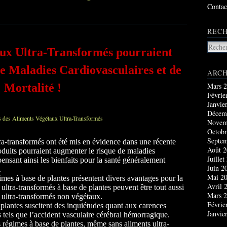
Contac
RECH
aux Ultra-Transformés pourraient
e Maladies Cardiovasculaires et de
ARCH
Mars 
Mortalité !
Févrie
Janvie
Décem
Novem
Octobr
Septe
ra-transformés ont été mis en évidence dans une récente
Août 
oduits pourraient augmenter le risque de maladies
Juillet
ensant ainsi les bienfaits pour la santé généralement
Juin 2
.
Mai 2
gimes à base de plantes présentent divers avantages pour la
Avril 
 ultra-transformés à base de plantes peuvent être tout aussi
Mars 
s ultra-transformés non végétaux.
Févrie
 plantes suscitent des inquiétudes quant aux carences
Janvie
ls tels que l’accident vasculaire cérébral hémorragique.
es régimes à base de plantes, même sans aliments ultra-