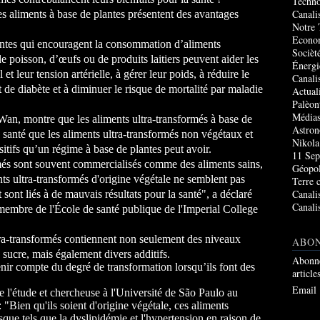
Techno
Canali
s aliments à base de plantes présentent des avantages
Notre 
Econo
antes qui encouragent la consommation d’aliments
Socièté
 poisson, d’œufs ou de produits laitiers peuvent aider les
Énergi
et leur tension artérielle, à gérer leur poids, à réduire le
Canali
 de diabète et à diminuer le risque de mortalité par maladie
Actual
Palèon
Média
Wan, montre que les aliments ultra-transformés à base de
Astro
a santé que les aliments ultra-transformés non végétaux et
Nikola
itifs qu’un régime à base de plantes peut avoir.
11 Sep
rmés sont souvent commercialisés comme des aliments sains,
Géopol
nts ultra-transformés d'origine végétale ne semblent pas
Terre 
Canali
et sont liés à de mauvais résultats pour la santé", a déclaré
Canali
membre de l'École de santé publique de l'Imperial College
ltra-transformés contiennent non seulement des niveaux
ABO
e sucre, mais également divers additifs.
Abonne
 tenir compte du degré de transformation lorsqu’ils font des
article
Email
 l'étude et chercheuse à l'Université de São Paulo au
"Bien qu'ils soient d'origine végétale, ces aliments
sque tels que la dyslipidémie et l'hypertension en raison de