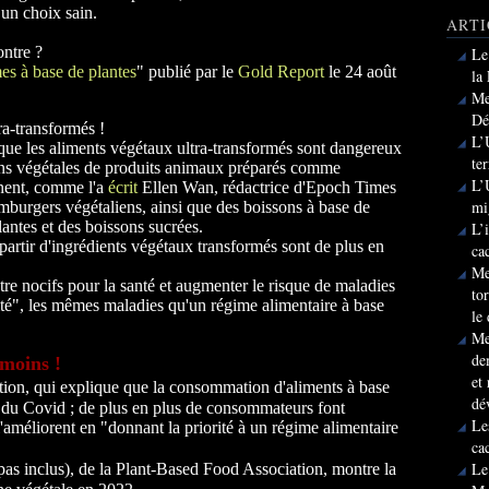
 un choix sain.
ARTI
ontre ?
Le
es à base de plantes
" publié par le
Gold Report
le 24 août
la
Me
Dé
ra-transformés !
L’
ue les aliments végétaux ultra-transformés sont dangereux
te
ions végétales de produits animaux préparés comme
L’
nnent, comme l'a
écrit
Ellen Wan, rédactrice d'Epoch Times
mi
amburgers végétaliens, ainsi que des boissons à base de
 plantes et des boissons sucrées.
L’
partir d'ingrédients végétaux transformés sont de plus en
ca
Me
tre nocifs pour la santé et augmenter le risque de maladies
to
té", les mêmes maladies qu'un régime alimentaire à base
le
Me
de
nmoins !
et
ion, qui explique que la consommation d'aliments à base
dé
e du Covid ; de plus en plus de consommateurs font
Le
 l'améliorent en "donnant la priorité à un régime alimentaire
ca
Le
 pas inclus), de la Plant-Based Food Association, montre la