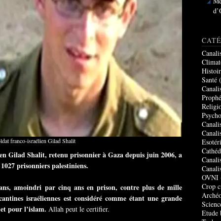
Me
d’
CATÉ
Canali
Climat
Histoi
Santé
(
Canali
Prophé
Religi
Psycho
Canali
Canali
ldat franco-israélien Gilad Shalit
Esotér
Cathéd
ien Gilad Shalit, retenu prisonnier à Gaza depuis juin 2006, a
Canali
 1027 prisonniers palestiniens.
Canali
OVNI
Crop c
s, amoindri par cinq ans en prison, contre plus de mille
Archéo
s cantines israéliennes est considéré comme étant une grande
Scienc
 et pour l’islam.
Allah peut le certifier.
Etude 