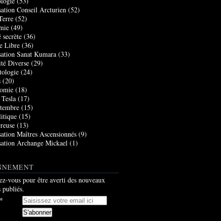
logie
(53)
sation Conseil Arcturien
(52)
Terre
(52)
mie
(49)
 secrète
(36)
e Libre
(36)
sation Sanat Kumara
(33)
ité Diverse
(29)
tologie
(24)
s
(20)
nomie
(18)
 Tesla
(17)
tembre
(15)
itique
(15)
creuse
(13)
sation Maîtres Ascensionnés
(9)
sation Archange Mickael
(1)
NNEMENT
z-vous pour être averti des nouveaux
s publiés.