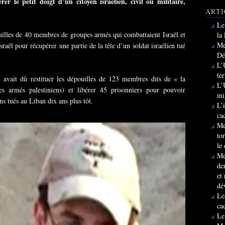
rer le petit doigt d’un citoyen israélien, civil ou militaire,
ARTI
Le
ouilles de 40 membres de groupes armés qui combattaient Israël et
la
Me
sraël pour récupérer une partie de la tête d’un soldat israélien tué
Dé
L’
te
l avait dû restituer les dépouilles de 123 membres dits de « la
L’
es armés palestiniens) et libérer 45 prisonniers pour pouvoir
mi
ns tués au Liban dix ans plus tôt.
L’
ca
Me
to
le
Me
de
et
dé
Le
ca
Le