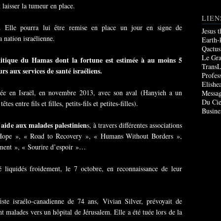
t laisser la tumeur en place.
LIEN
r. Elle pourra lui être remise en place un jour en signe de
Jesus 
a nation israélienne.
Earth-
Qactus
Le Gr
litique du Hamas dont la fortune est estimée à au moins 5
TransL
rs aux services de santé israéliens.
Profes
Elishe
alisée en Israël, en novembre 2013, avec son aval (Hanyieh a un
Messag
Du Cie
s entre fils et filles, petits-fils et petites-filles).
Busine
 aide aux malades palestinien
s, à travers différentes associations
f Hope », « Road to Recovery », « Humans Without Borders »,
ment », « Sourire d’espoir »…
 liquidés froidement, le 7 octobre, en reconnaissance de leur
iste israélo-canadienne de 74 ans, Vivian Silver, prévoyait de
t malades vers un hôpital de Jérusalem. Elle a été tuée lors de la