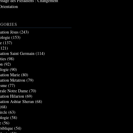
ssage des Pléiadiens : Changement
Orientation
GORIES
sation Jésus
(243)
ologie
(153)
re
(137)
121)
sation Saint Germain
(114)
ties
(98)
on
(92)
logie
(90)
sation Marie
(80)
sation Metatron
(79)
isme
(77)
rale Notre Dame
(70)
sation Hilarion
(69)
sation Ashtar Sheran
(68)
(68)
ircle
(63)
logie
(58)
e
(56)
biblique
(54)