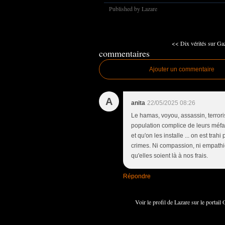
Published by Lazare
<< Dix vérités sur Gaz
commentaires
Ajouter un commentaire
A
anita
22/05/2025 08:26
Le hamas, voyou, assassin, terrori
population complice de leurs méfai
et qu'on les installe ... on est tra
crimes. Ni compassion, ni empathie
qu'elles soient là à nos frais.
Répondre
Voir le profil de
Lazare
sur le portail