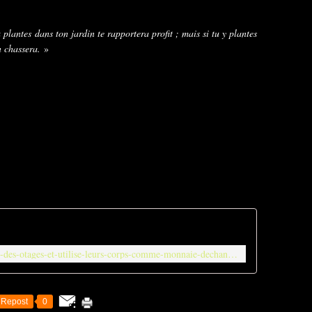
plantes dans ton jardin te rapportera profit ; mais si tu y plantes
n chassera.
»
https://ripostelaique.com/le-hamas-tue-des-otages-et-utilise-leurs-corps-comme-monnaie-dechange-le-monde-applaudit.html
Repost
0