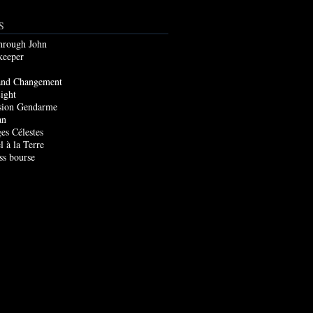
S
through John
keeper
and Changement
ight
sion Gendarme
an
es Célestes
l à la Terre
ss bourse