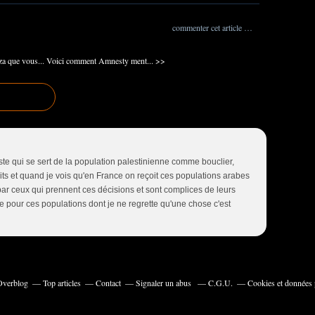
commenter cet article
…
a que vous...
Voici comment Amnesty ment... >>
ste qui se sert de la population palestinienne comme bouclier,
ts et quand je vois qu'en France on reçoit ces populations arabes
hi par ceux qui prennent ces décisions et sont complices de leurs
 pour ces populations dont je ne regrette qu'une chose c'est
 Overblog
Top articles
Contact
Signaler un abus
C.G.U.
Cookies et données 