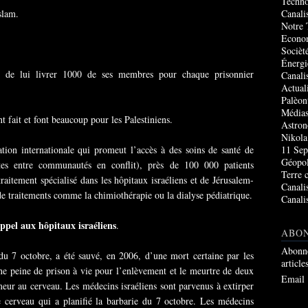
Techno
slam.
Canali
Notre 
Econo
Socièté
Énergi
 de lui livrer 1000 de ses membres pour chaque prisonnier
Canali
Actual
Palèon
Média
t fait et font beaucoup pour les Palestiniens.
Astro
Nikola
tion internationale qui promeut l’accès à des soins de santé de
11 Sep
Géopol
intes entre communautés en conflit), près de 100 000 patients
Terre 
raitement spécialisé dans les hôpitaux israéliens et de Jérusalem-
Canali
de traitements comme la chimiothérapie ou la dialyse pédiatrique.
Canali
pel aux hôpitaux israéliens
.
ABO
Abonne
du 7 octobre, a été sauvé, en 2006, d’une mort certaine par les
article
une peine de prison à vie pour l’enlèvement et le meurtre de deux
Email
umeur au cerveau. Les médecins israéliens sont parvenus à extirper
 cerveau qui a planifié la barbarie du 7 octobre. Les médecins