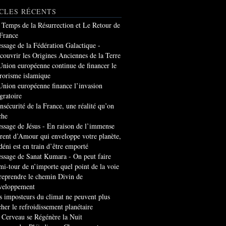
CLES RÉCENTS
 Temps de la Résurrection et Le Retour de
 France
ssage de la Fédération Galactique -
couvrir les Origines Anciennes de la Terre
Union européenne continue de financer le
rrorisme islamique
Union européenne finance l’invasion
gratoire
insécurité de la France, une réalité qu’on
che
ssage de Jésus - En raison de l’immense
rrent d’Amour qui enveloppe votre planète,
 déni est en train d’être emporté
ssage de Sanat Kumara - On peut faire
mi-tour de n’importe quel point de la voie
 reprendre le chemin Divin de
veloppement
s imposteurs du climat ne peuvent plus
cher le refroidissement planétaire
 Cerveau se Régénère la Nuit