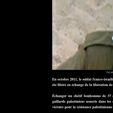
Le so
En octobre 2011, le soldat franco-israél
été libéré en échange de la libération de
Échanger un chétif bonhomme de 37 an
gaillards palestiniens nourris dans le
victoire pour la résistance palestinienne