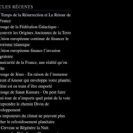
CLES RÉCENTS
 Temps de la Résurrection et Le Retour de
 France
ssage de la Fédération Galactique -
couvrir les Origines Anciennes de la Terre
Union européenne continue de financer le
rrorisme islamique
Union européenne finance l’invasion
gratoire
insécurité de la France, une réalité qu’on
che
ssage de Jésus - En raison de l’immense
rrent d’Amour qui enveloppe votre planète,
 déni est en train d’être emporté
ssage de Sanat Kumara - On peut faire
mi-tour de n’importe quel point de la voie
 reprendre le chemin Divin de
veloppement
s imposteurs du climat ne peuvent plus
cher le refroidissement planétaire
 Cerveau se Régénère la Nuit