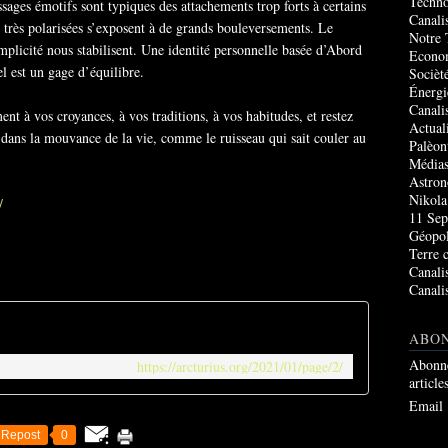
Techno
sages émotifs sont typiques des attachements trop forts à certains
Canali
s très polarisées s’exposent à de grands bouleversements. Le
Notre 
mplicité nous stabilisent. Une identité personnelle basée d’Abord
Econo
el est un gage d’équilibre.
Socièté
Énergi
Canali
t à vos croyances, à vos traditions, à vos habitudes, et restez
Actual
z dans la mouvance de la vie, comme le ruisseau qui sait couler au
Palèon
Média
Astro
Nikola
/
11 Sep
Géopol
Terre 
Canali
Canali
ABO
Abonne
https://arcturius.org/2021/01/page/2/
article
Email
Repost
0