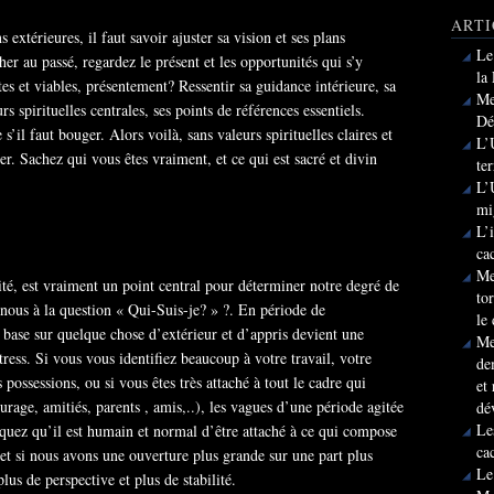
ARTI
extérieures, il faut savoir ajuster sa vision et ses plans
Le
er au passé, regardez le présent et les opportunités qui s’y
la
tes et viables, présentement? Ressentir sa guidance intérieure, sa
Me
rs spirituelles centrales, ses points de références essentiels.
Dé
s’il faut bouger. Alors voilà, sans valeurs spirituelles claires et
L’
rer. Sachez qui vous êtes vraiment, et ce qui est sacré et divin
te
L’
mi
L’
ca
Me
ité, est vraiment un point central pour déterminer notre degré de
to
nous à la question « Qui-Suis-je? » ?. En période de
le
 base sur quelque chose d’extérieur et d’appris devient une
Me
stress. Si vous vous identifiez beaucoup à votre travail, votre
de
possessions, ou si vous êtes très attaché à tout le cadre qui
et
rage, amitiés, parents , amis,..), les vagues d’une période agitée
dé
Le
quez qu’il est humain et normal d’être attaché à ce qui compose
ca
 et si nous avons une ouverture plus grande sur une part plus
Le
us de perspective et plus de stabilité.