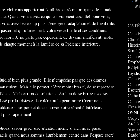
Me
d’
tre Moi vous apporteront équilibre et réconfort quand le monde
ude. Quand vous savez ce qui est vraiment essentiel pour vous,
 vous avez beaucoup plus d’énergie d’adaptation et de flexibilité.
CATÉ
passer, et qu’ultimement, votre vie actuelle et ses conditions
Canali
re mort. Je ne parle pas, cependant, de devenir indifférent, isolé,
Climat
 de chaque moment à la lumière de sa Présence intérieure,
Histoi
Santé
(
Canali
Prophé
Religi
Psycho
Canali
fluidité bien plus grande. Elle n’empêche pas que des drames
Canali
ousculent. Mais elle permet d’être moins brassé, de se reprendre
Esotér
f dans l’élaboration de solutions. Au lieu de se battre avec ses
Cathéd
alysé par la tristesse, la colère ou la peur, notre Coeur nous
Canali
Canali
dance nous permet de conserver notre sérénité intérieure.
OVNI
it plus rapidement.
Crop c
Archéo
tions, savoir gérer une situation même si rien ne se passe
Scienc
Etude 
facile quand nous sommes humblement centré dans l’espace sacré