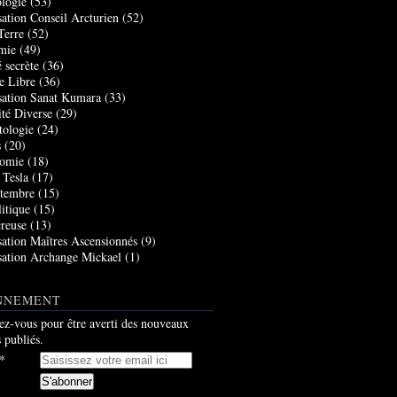
logie
(53)
sation Conseil Arcturien
(52)
Terre
(52)
mie
(49)
 secrète
(36)
e Libre
(36)
sation Sanat Kumara
(33)
ité Diverse
(29)
tologie
(24)
s
(20)
nomie
(18)
 Tesla
(17)
tembre
(15)
itique
(15)
creuse
(13)
sation Maîtres Ascensionnés
(9)
sation Archange Mickael
(1)
NNEMENT
z-vous pour être averti des nouveaux
s publiés.