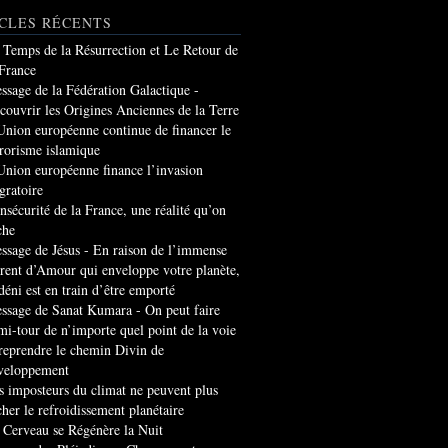
CLES RÉCENTS
 Temps de la Résurrection et Le Retour de
 France
ssage de la Fédération Galactique -
couvrir les Origines Anciennes de la Terre
Union européenne continue de financer le
rrorisme islamique
Union européenne finance l’invasion
gratoire
insécurité de la France, une réalité qu’on
che
ssage de Jésus - En raison de l’immense
rrent d’Amour qui enveloppe votre planète,
 déni est en train d’être emporté
ssage de Sanat Kumara - On peut faire
mi-tour de n’importe quel point de la voie
 reprendre le chemin Divin de
veloppement
s imposteurs du climat ne peuvent plus
cher le refroidissement planétaire
 Cerveau se Régénère la Nuit