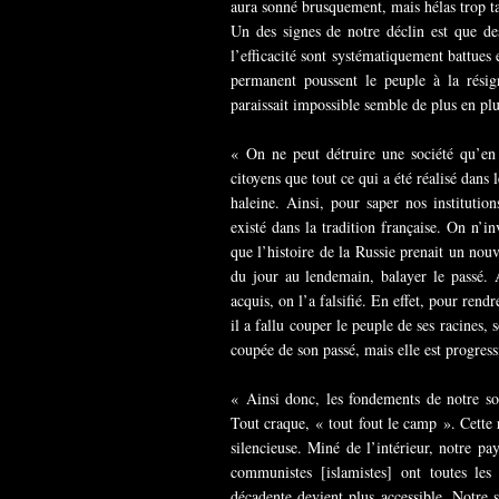
aura sonné brusquement, mais hélas trop t
Un des signes de notre déclin est que de
l’efficacité sont systématiquement battues 
permanent poussent le peuple à la résign
paraissait impossible semble de plus en plu
« On ne peut détruire une société qu’en
citoyens que tout ce qui a été réalisé dans 
haleine. Ainsi, pour saper nos institution
existé dans la tradition française. On n’i
que l’histoire de la Russie prenait un no
du jour au lendemain, balayer le passé. A
acquis, on l’a falsifié. En effet, pour rendr
il a fallu couper le peuple de ses racines, 
coupée de son passé, mais elle est progres
« Ainsi donc, les fondements de notre soc
Tout craque, « tout fout le camp ». Cette
silencieuse. Miné de l’intérieur, notre p
communistes [islamistes] ont toutes les 
décadente devient plus accessible. Notre so