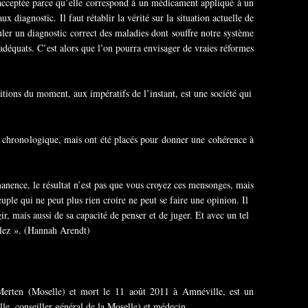
 acceptée parce qu’elle correspond à un médicament appliqué à un
 diagnostic. Il faut rétablir la vérité sur la situation actuelle de
uler un diagnostic correct des maladies dont souffre notre système
adéquats. C’est alors que l’on pourra envisager de vraies réformes
itions du moment, aux impératifs de l’instant, est une société qui
re chronologique, mais ont été placés pour donner une cohérence à
ence, le résultat n’est pas que vous croyez ces mensonges, mais
uple qui ne peut plus rien croire ne peut se faire une opinion. Il
ir, mais aussi de sa capacité de penser et de juger. Et avec un tel
ulez ». (Hannah Arendt)
Merten (Moselle) et mort le 11 août 2011 à Amnéville, est un
e, conseiller général de la Moselle) et médecin.