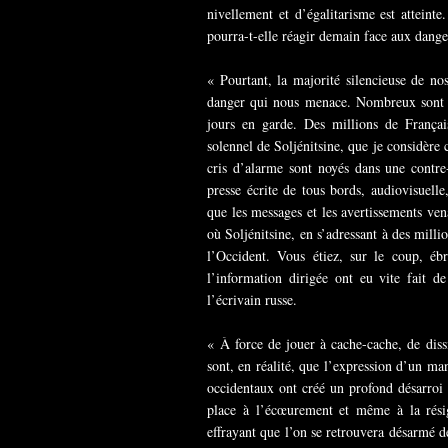
nivellement et d’égalitarisme est atteinte
pourra-t-elle réagir demain face aux danger
« Pourtant, la majorité silencieuse de no
danger qui nous menace. Nombreux sont le
jours en garde. Des millions de França
solennel de Soljénitsine, que je considère
cris d’alarme sont noyés dans une contr
presse écrite de tous bords, audiovisuelle
que les messages et les avertissements ven
où Soljénitsine, en s’adressant à des milli
l’Occident. Vous étiez, sur le coup, ébr
l’information dirigée ont eu vite fait d
l’écrivain russe.
« À force de jouer à cache-cache, de dis
sont, en réalité, que l’expression d’un man
occidentaux ont créé un profond désarroi d
place à l’écœurement et même à la résign
effrayant que l’on se retrouvera désarmé 