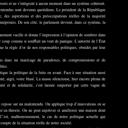
posés et ne s’intègrent à aucun moment dans un système cohérent.
entendus sont devenus quotidiens. Le président de la République
e, des aspirations et des préoccupations réelles de la majorité
méprisées. De son côté, le parlement devient, dans ce système, la
rnement vacille et donne l’impression à l’opinion de sombrer dans
par coup comme si soufflait un vent de panique. L’autorité de l’État
ue la règle d’or de nos responsables politiques, obsédés par leur
ns dans un marécage de paradoxes, de compromissions et de
bles.
ique la politique de la fuite en avant. Face à une situation aussi
nté, aigri, voire blasé. La masse silencieuse, hier encore pleine de
ité et de solidarité, s’est laissée emporter par cette vague de
es repose sur un malentendu. On applique trop d’innovations en se
qu’en théorie. On ne peut enjoliver et améliorer une maison dont
C’est, malheureusement, le cas de notre politique actuelle qui
compte de la situation réelle de notre société.