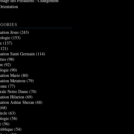
ssage des Pléiadiens : Changement
Orientation
GORIES
sation Jésus
(243)
ologie
(153)
re
(137)
121)
sation Saint Germain
(114)
ties
(98)
on
(92)
logie
(90)
sation Marie
(80)
sation Metatron
(79)
isme
(77)
rale Notre Dame
(70)
sation Hilarion
(69)
sation Ashtar Sheran
(68)
(68)
ircle
(63)
logie
(58)
e
(56)
biblique
(54)