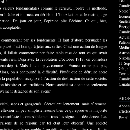
Techno
ard !
Canali
s valeurs fondamentales comme le sérieux, l’ordre, la méthode,
Notre 
en brèche et tournées en dérision. L’intoxication et le matraquage
Econo
ation. De jour en jour, l’opinion plie l’échine. Ce qui, hier,
Socièté
Énergi
s acceptable.
Canali
Actual
 commençant par ses fondements. Il faut d’abord persuader les
Palèon
le passé n’est bon qu’à jeter aux orties. C’est une action de longue
Média
s, il fallait commencer par faire table rase de tout ce qui avait
Astro
Nikola
nvente rien. Déjà avec la révolution d’octobre 1917, on considéra
11 Sep
uveau départ. Mais dans un pays comme la France, on ne peut pas,
Géopol
lors, on a contourné la difficulté. Plutôt que de détruire notre
Terre 
e la population réceptive à l’action de destruction de cette société,
Canali
Canali
son histoire et ses traditions. Notre société est donc non seulement
sivement détachée de son avenir.
ABO
iété, sapés et gangrenés, s’écroulent lentement, mais sûrement.
Abonne
 réflexion un peu simpliste résume bien ce qu’éprouve la majorité
article
ays manifeste incontestablement tous les signes de décadence. Les
Email
raisons de se réjouir, car tel était leur objectif. Une société
ciété actuelle ressemble à un édifice dont les piliers sont livrés