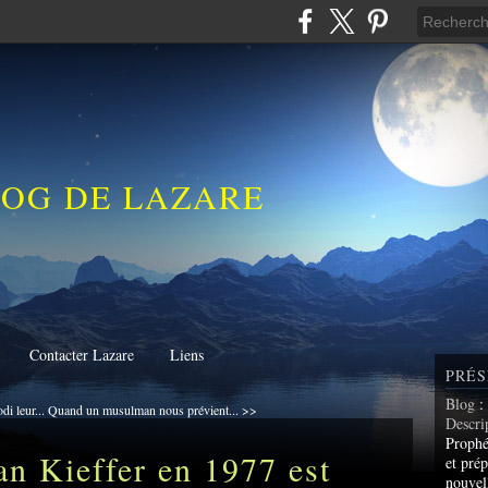
LOG DE LAZARE
Contacter Lazare
Liens
PRÉS
Blog
:
i leur...
Quand un musulman nous prévient... >>
Descri
Prophé
an Kieffer en 1977 est
et prép
nouvel