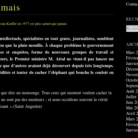
amais
Contac
RECH
tellectuels, spécialistes en tout genre, journalistes, semblent
ARCH
ou que la pluie mouille. À chaque problème le gouvernement
udes et enquêtes, forme de nouveaux groupes de travail et
Mars 
Févrie
urs, le Premier ministre M. Attal ne vient-il pas lancer un
Janvie
 que d’autres avaient déjà découvert depuis très longtemps.
Décem
bilités et tenter de cacher l’éléphant qui bouche le couloir en
Novem
Octobr
Septe
Août 
e que dire un mensonge. Tous ceux qui mentent veulent cacher la
Juillet
é ne sont pas des menteurs ; et nous occultons souvent la vérité
Juin 2
isant ».(Saint Augustin)
Mai 2
Avril 
Mars 
Févrie
Janvie