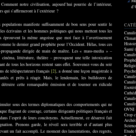
Me
. Comment notre civilisation, aujourd’hui pourrie de l’intérieur,
d’
s qui s’affirmeront à l’extérieur ?
s populations manifeste suffisamment de bon sens pour sentir le
CATÉ
s écrivains et les hommes politiques qui nous mettent tous les
Canali
is éprouvent la même angoisse que moi face à l’avertissement
Climat
Histoi
 comme le dernier grand prophète pour l’Occident. Hélas, tous ces
Santé
(
e-propagande dirigée de main de maître. Les « mass-media » –
Canali
, cinéma, littérature, théâtre – provoquent une telle intoxication
Prophé
ant de tous les horizons restent sans effet. Souvenez-vous du soir
Religi
ons de téléspectateurs français
[2]
, a donné une leçon magistrale à
Psycho
Canali
anlés et prêts à réagir. Mais, le lendemain, les bulldozers de
Canali
e détruire cette remarquable émission et de tourner en ridicule
Esotér
Cathéd
Canali
Canali
simuler sous des termes diplomatiques des comportements qui ne
OVNI
que flagrant de courage, certains dirigeants politiques français et
Crop c
ans l’esprit de leurs concitoyens. Actuellement, ce désarroi fait
Archéo
ation. Prenons garde, le réveil sera terrible et d’autant plus
Scienc
devant un fait accompli. Le moment des lamentations, des regrets,
Etude 