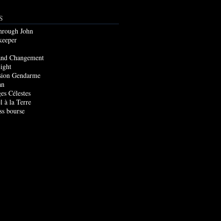
S
through John
keeper
and Changement
ight
sion Gendarme
an
es Célestes
l à la Terre
ss bourse