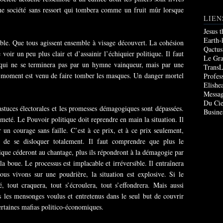
une société sans ressort qui tombera comme un fruit mûr lorsque
LIEN
Jesus 
Earth-
table. Que tous agissent ensemble à visage découvert. La cohésion
Qactus
voir un peu plus clair et d’assainir l’échiquier politique. Il faut
Le Gr
qui ne se terminera pas par un hymne vainqueur, mais par une
TransL
e moment est venu de faire tomber les masques. Un danger mortel
Profes
Elishe
Messag
Du Cie
astuces électorales et les promesses démagogiques sont dépassées.
Busine
ermeté. Le Pouvoir politique doit reprendre en main la situation. Il
r un courage sans faille. C’est à ce prix, et à ce prix seulement,
 de se disloquer totalement. Il faut comprendre que plus le
ique céderont au chantage, plus ils répondront à la démagogie par
la boue. Le processus est implacable et irréversible. Il entraînera
us vivons sur une poudrière, la situation est explosive. Si le
 tout craquera, tout s’écroulera, tout s’effondrera. Mais aussi
us les mensonges voulus et entretenus dans le seul but de couvrir
certaines mafias politico-économiques.