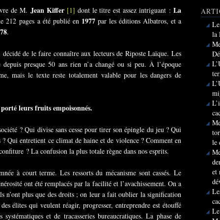
Jean Kiffer
La
livre de M.
[1]
dont le titre est assez intriguant :
ARTI
1977
de 212 pages a été publié en
par les éditions Albatros, et a
Le
978
.
la
Me
i décidé de le faire connaître aux lecteurs de Riposte Laïque. Les
Dé
L’
ue depuis presque 50 ans rien n’a changé ou si peu. À l’époque
te
e, mais le texte reste totalement valable pour les dangers de
L’
mi
L’
porté leurs fruits empoisonnés.
ca
Me
ociété ? Qui divise sans cesse pour tirer son épingle du jeu ? Qui
to
es ? Qui entretient ce climat de haine et de violence ? Comment en
le
onfiture ? La confusion la plus totale règne dans nos esprits.
Me
de
et
amnée à court terme. Les ressorts du mécanisme sont cassés. Le
dé
énérosité ont été remplacés par la facilité et l’avachissement. On a
Le
 n’ont plus que des droits ; on leur a fait oublier la signification
ca
es élites qui veulent réagir, progresser, entreprendre est étouffé
Le
s systématiques et de tracasseries bureaucratiques. La phase de