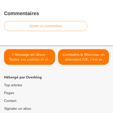
Commentaires
Ajouter un commentaire
< Message de Jésus -
Combattre le Mercosur en
Toutes vos craintes et vos
défendant l’UE, c’est se
inquiétudes sont sans
moquer des agriculteurs >
fondement
Hébergé par Overblog
Top articles
Pages
Contact
Signaler un abus