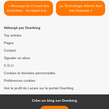
< Message du Conseil des
La Technologie Atlante était
Arcturiens - Un Appel à tous
très Avancée >
les Guérisseurs, Canaux,
Médiums et Coachs
Hébergé par Overblog
Top articles
Pages
Contact
Signaler un abus
C.G.U.
Cookies et données personnelles
Préférences cookies
Voir le profil de Lazare sur le portail Overblog
Créer un blog sur Overblog