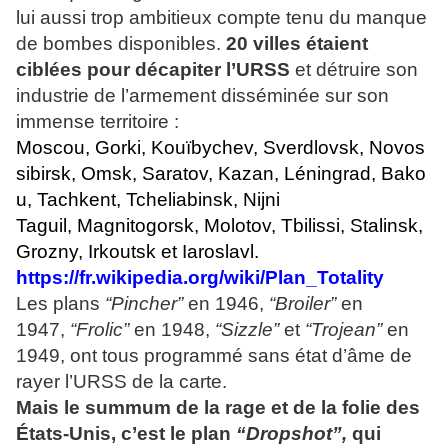
lui aussi trop ambitieux compte tenu du manque
de bombes disponibles.
20 villes étaient
ciblées pour décapiter l’URSS
et détruire son
industrie de l’armement disséminée sur son
immense territoire :
Moscou
,
Gorki
,
Kouïbychev
,
Sverdlovsk
,
Novos
sibirsk
,
Omsk
,
Saratov
,
Kazan
,
Léningrad
,
Bako
u
,
Tachkent
,
Tcheliabinsk
,
Nijni
Taguil
,
Magnitogorsk
,
Molotov
,
Tbilissi
,
Stalinsk
,
Grozny
,
Irkoutsk
et
Iaroslavl
.
https://fr.wikipedia.org/wiki/Plan_Totality
Les plans
“Pincher”
en 1946,
“Broiler”
en
1947,
“Frolic”
en 1948,
“Sizzle”
et
“Trojean”
en
1949, ont tous programmé sans état d’âme de
rayer l’URSS de la carte.
Mais le summum de la rage et de la folie des
États-Unis, c’est le plan
“Dropshot”,
qui