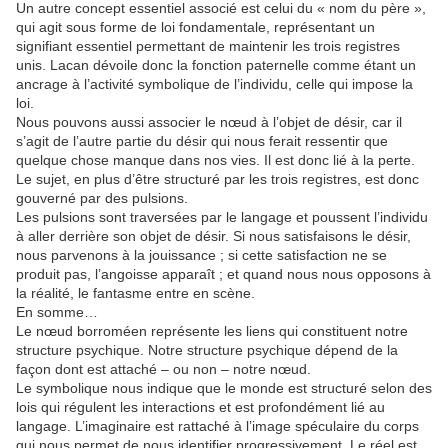
Un autre concept essentiel associé est celui du « nom du père »,
qui agit sous forme de loi fondamentale, représentant un
signifiant essentiel permettant de maintenir les trois registres
unis. Lacan dévoile donc la fonction paternelle comme étant un
ancrage à l’activité symbolique de l’individu, celle qui impose la
loi.
Nous pouvons aussi associer le nœud à l’objet de désir, car il
s’agit de l’autre partie du désir qui nous ferait ressentir que
quelque chose manque dans nos vies. Il est donc lié à la perte.
Le sujet, en plus d’être structuré par les trois registres, est donc
gouverné par des pulsions.
Les pulsions sont traversées par le langage et poussent l’individu
à aller derrière son objet de désir. Si nous satisfaisons le désir,
nous parvenons à la jouissance ; si cette satisfaction ne se
produit pas, l’angoisse apparaît ; et quand nous nous opposons à
la réalité, le fantasme entre en scène.
En somme…
Le nœud borroméen représente les liens qui constituent notre
structure psychique. Notre structure psychique dépend de la
façon dont est attaché – ou non – notre nœud.
Le symbolique nous indique que le monde est structuré selon des
lois qui régulent les interactions et est profondément lié au
langage. L’imaginaire est rattaché à l’image spéculaire du corps
qui nous permet de nous identifier progressivement. Le réel est