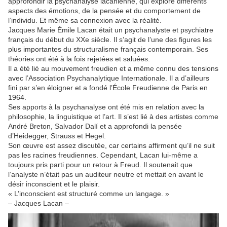
approfondir la psychanalyse lacanienne, qui explore différents
aspects des émotions, de la pensée et du comportement de
l’individu. Et même sa connexion avec la réalité.
Jacques Marie Émile Lacan était un psychanalyste et psychiatre
français du début du XXe siècle. Il s’agit de l’une des figures les
plus importantes du structuralisme français contemporain. Ses
théories ont été à la fois rejetées et saluées.
Il a été lié au mouvement freudien et a même connu des tensions
avec l’Association Psychanalytique Internationale. Il a d’ailleurs
fini par s’en éloigner et a fondé l’École Freudienne de Paris en
1964.
Ses apports à la psychanalyse ont été mis en relation avec la
philosophie, la linguistique et l’art. Il s’est lié à des artistes comme
André Breton, Salvador Dalí et a approfondi la pensée
d’Heidegger, Strauss et Hegel.
Son œuvre est assez discutée, car certains affirment qu’il ne suit
pas les racines freudiennes. Cependant, Lacan lui-même a
toujours pris parti pour un retour à Freud. Il soutenait que
l’analyste n’était pas un auditeur neutre et mettait en avant le
désir inconscient et le plaisir.
« L’inconscient est structuré comme un langage. »
– Jacques Lacan –