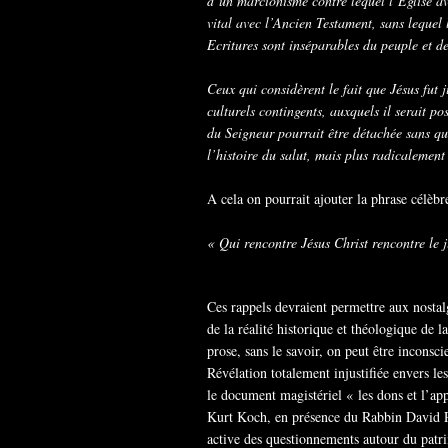
d’un marcionisme contre lequel l’Eglise av
vital avec l’Ancien Testament, sans lequel
Ecritures sont inséparables du peuple et d
Ceux qui considèrent le fait que Jésus fut 
culturels contingents, auxquels il serait po
du Seigneur pourrait être détachée sans qu
l’histoire du salut, mais plus radicalement
A cela on pourrait ajouter la phrase célèb
« Qui rencontre Jésus Christ rencontre le 
Ces rappels devraient permettre aux nostalg
de la réalité historique et théologique de 
prose, sans le savoir, on peut être inconsc
Révélation totalement injustifiée envers le
le document magistériel « les dons et l’app
Kurt Koch, en présence du Rabbin David Ros
active des questionnements autour du pat