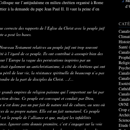
Me
Colloque sur l’antijudaïsme en milieu chrétien organisé à Rome
d’
tier à la demande du pape Jean Paul II. Il vaut la peine d’en
CATÉ
e correcte des rapports de l’Eglise du Christ avec le peuple juif
Canali
te a posé les bases.
Climat
Histoi
Santé
(
 Nouveau Testament relatives au peuple juif ont trop souvent
Canali
ité à l’égard de ce peuple. Ils ont contribué à assoupir bien des
Prophé
 sur l’Europe la vague des persécutions inspirées par un
Religi
était également un antichristianisme, à côté de chrétiens qui ont
Psycho
u péril de leur vie, la résistance spirituelle de beaucoup n’a pas
Canali
Canali
ttendre de la part de disciples du Christ. …/…
Esotér
Cathéd
de grands empires de religion païenne qui l’emportent sur lui par
Canali
’élection divine. Ce peuple est convoqué et conduit par Dieu,
Canali
OVNI
ce n’est donc pas un pur fait de nature nid de culture, au sens où
Crop c
es de sa propre nature. Elle est un fait surnaturel. Ce peuple
Archéo
 est le peuple de l’alliance et que, malgré les infidélités
Scienc
ance. Ignorer cette donnée première, c’est s’engager sur la voie
Etude 