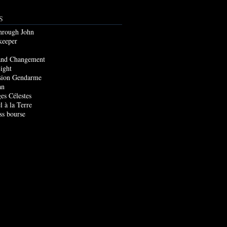
S
through John
keeper
and Changement
ight
sion Gendarme
an
es Célestes
l à la Terre
ss bourse