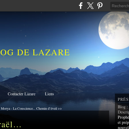
LOG DE LAZARE
Contacter Lazare
Liens
PRÉS
Blog
:
 Morya - La Conscience...
Chemin d’éveil >>
Descri
Prophé
sraël…
et prép
nouvel