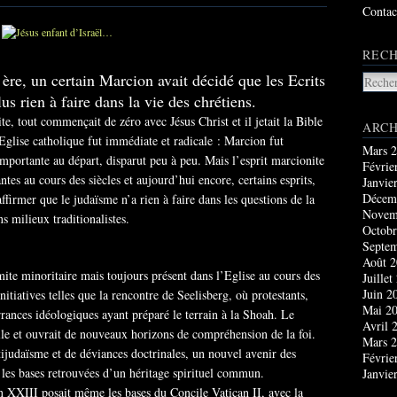
Contac
RECH
 ère, un certain Marcion avait décidé que les Ecrits
s rien à faire dans la vie des chrétiens.
e, tout commençait de zéro avec Jésus Christ et il jetait la Bible
ARCH
’Eglise catholique fut immédiate et radicale : Marcion fut
Mars 
ortante au départ, disparut peu à peu. Mais l’esprit marcionite
Févrie
ntes au cours des siècles et aujourd’hui encore, certains esprits,
Janvie
Décem
ffirmer que le judaïsme n’a rien à faire dans les questions de la
Novem
ns milieux traditionalistes.
Octobr
Septe
Août 
te minoritaire mais toujours présent dans l’Eglise au cours des
Juillet
Juin 2
nitiatives telles que la rencontre de Seelisberg, où protestants,
Mai 2
 errances idéologiques ayant préparé le terrain à la Shoah. Le
Avril 
elle et ouvrait de nouveaux horizons de compréhension de la foi.
Mars 
tijudaïsme et de déviances doctrinales, un nouvel avenir des
Févrie
r les bases retrouvées d’un héritage spirituel commun.
Janvie
an XXIII posait même les bases du Concile Vatican II, avec la