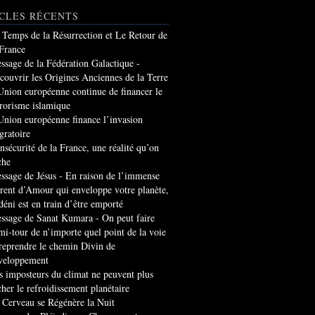
CLES RÉCENTS
 Temps de la Résurrection et Le Retour de
 France
ssage de la Fédération Galactique -
couvrir les Origines Anciennes de la Terre
Union européenne continue de financer le
rrorisme islamique
Union européenne finance l’invasion
gratoire
insécurité de la France, une réalité qu’on
che
ssage de Jésus - En raison de l’immense
rrent d’Amour qui enveloppe votre planète,
 déni est en train d’être emporté
ssage de Sanat Kumara - On peut faire
mi-tour de n’importe quel point de la voie
 reprendre le chemin Divin de
veloppement
s imposteurs du climat ne peuvent plus
cher le refroidissement planétaire
 Cerveau se Régénère la Nuit