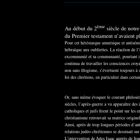
ème
Au début du 2
siècle de notre
du Premier testament n’avaient plu
Pour cet hérésiarque amnésique et antisémit
hébraïque aux oubliettes. La réaction de l
excommunié et sa communauté, pourtant imp
continua de travailler les consciences croya
non sans illogisme, s’évertuent toujours à a
foi des chrétiens, en particulier dans certai
Or, sans même évoquer le courant philosémi
siècles, l’après-guerre a vu apparaître des i
catholiques et juifs firent le point sur les
christianisme retrouvait sa matrice origin
Ainsi, après de trop longues périodes d’an
relations judéo-chrétiennes se dessinait su
L’intervention de Jules Isaac auprès de Je