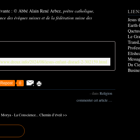
uivante : © Abbé Alain René Arbez,
prêtre catholique,
LIEN
ce des évêques suisses et de la fédération suisse des
Jesus 
Earth-
Qactus
Le Gr
TransL
Profes
Elishe
Messag
//www.dreuz.info/2024/08/jesus-enfant-disrael-2-302159.html
Du Cie
Busine
Repost
0
-
dans
Religion
commenter cet article
…
 Morya - La Conscience...
Chemin d’éveil >>