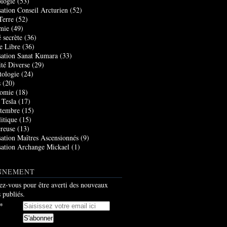
logie
(53)
sation Conseil Arcturien
(52)
Terre
(52)
mie
(49)
 secrète
(36)
e Libre
(36)
sation Sanat Kumara
(33)
ité Diverse
(29)
tologie
(24)
s
(20)
nomie
(18)
 Tesla
(17)
tembre
(15)
itique
(15)
creuse
(13)
sation Maîtres Ascensionnés
(9)
sation Archange Mickael
(1)
NNEMENT
z-vous pour être averti des nouveaux
s publiés.