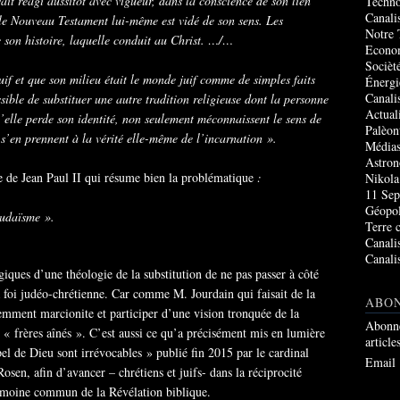
ait réagi aussitôt avec vigueur, dans la conscience de son lien
Techno
Canali
 le Nouveau Testament lui-même est vidé de son sens. Les
Notre 
e son histoire, laquelle conduit au Christ. …/…
Econo
Socièté
juif et que son milieu était le monde juif comme de simples faits
Énergi
Canali
ssible de substituer une autre tradition religieuse dont la personne
Actual
’elle perde son identité, non seulement méconnaissent le sens de
Palèon
 s’en prennent à la vérité elle-même de l’incarnation ».
Média
Astro
re de Jean Paul II qui résume bien la problématique
:
Nikola
11 Sep
Géopol
judaïsme ».
Terre 
Canali
Canali
iques d’une théologie de la substitution de ne pas passer à côté
la foi judéo-chrétienne. Car comme M. Jourdain qui faisait de la
ABO
iemment marcionite et participer d’une vision tronquée de la
Abonne
s « frères aînés ». C’est aussi ce qu’a précisément mis en lumière
article
el de Dieu sont irrévocables » publié fin 2015 par le cardinal
Email
en, afin d’avancer – chrétiens et juifs- dans la réciprocité
rimoine commun de la Révélation biblique.