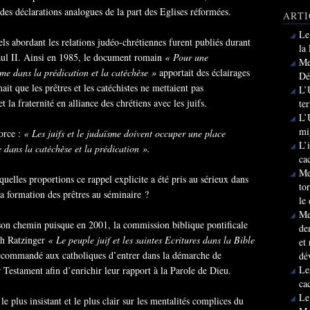
 des déclarations analogues de la part des Eglises réformées.
ARTI
Le
ls abordant les relations judéo-chrétiennes furent publiés durant
la
Paul II. Ainsi en 1985, le document romain
« Pour une
Me
ïsme dans la prédication et la catéchèse »
apportait des éclairages
Dé
ait que les prêtres et les catéchistes ne mettaient pas
L’
t la fraternité en alliance des chrétiens avec les juifs.
te
L’
mi
orce :
« Les juifs et le judaïsme doivent occuper une place
L’
 dans la catéchèse et la prédication ».
ca
Me
quelles proportions ce rappel explicite a été pris au sérieux dans
to
la formation des prêtres au séminaire ?
le
Me
e son chemin puisque en 2001, la commission biblique pontificale
de
eph Ratzinger
« Le peuple juif et les saintes Ecritures dans la Bible
et
 recommandé aux catholiques d’entrer dans la démarche de
dé
Le
 Testament afin d’enrichir leur rapport à la Parole de Dieu.
ca
Le
e plus insistant et le plus clair sur les mentalités complices du