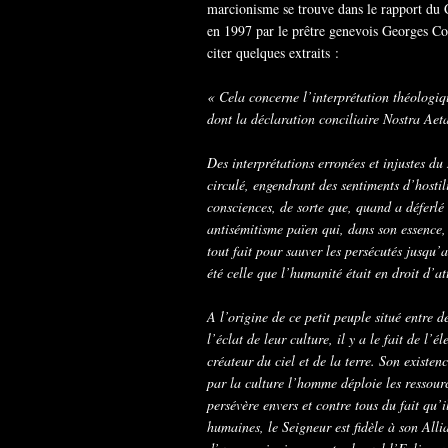
marcionisme se trouve dans le rapport du 
en 1997 par le prêtre genevois Georges Cot
citer quelques extraits :
« Cela concerne l’interprétation théologiqu
dont la déclaration conciliaire Nostra Aeta
Des interprétations erronées et injustes du
circulé, engendrant des sentiments d’hostil
consciences, de sorte que, quand a déferlé
antisémitisme païen qui, dans son essence, 
tout fait pour sauver les persécutés jusqu’a
été celle que l’humanité était en droit d’a
A l’origine de ce petit peuple situé entre 
l’éclat de leur culture, il y a le fait de l
créateur du ciel et de la terre. Son existen
par la culture l’homme déploie les ressourc
persévère envers et contre tous du fait qu’il
humaines, le Seigneur est fidèle à son Alli