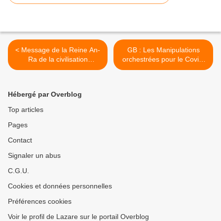
< Message de la Reine An-
GB : Les Manipulations
Ra de la civilisation
orchestrées pour le Covid,
égyptienne et de la galaxie
dévoilées >
d’Andromède
Hébergé par Overblog
Top articles
Pages
Contact
Signaler un abus
C.G.U.
Cookies et données personnelles
Préférences cookies
Voir le profil de Lazare sur le portail Overblog