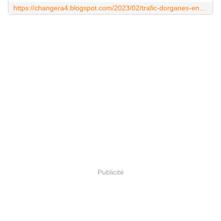
https://changera4.blogspot.com/2023/02/trafic-dorganes-en-ukraine-sur-fond-de.html
Publicité