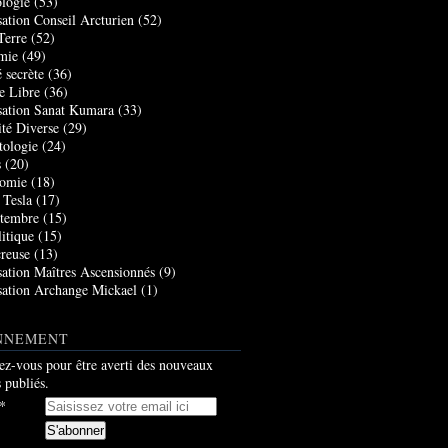
logie
(53)
sation Conseil Arcturien
(52)
Terre
(52)
mie
(49)
 secrète
(36)
e Libre
(36)
sation Sanat Kumara
(33)
ité Diverse
(29)
tologie
(24)
s
(20)
nomie
(18)
 Tesla
(17)
tembre
(15)
itique
(15)
creuse
(13)
sation Maîtres Ascensionnés
(9)
sation Archange Mickael
(1)
NNEMENT
z-vous pour être averti des nouveaux
s publiés.