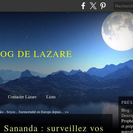
LOG DE LAZARE
Contacter Lazare
Liens
PRÉS
Blog
:
s - Soyez...
Surmortalité en Europe depuis... >>
Descri
Prophé
 Sananda : surveillez vos
et prép
nouvel