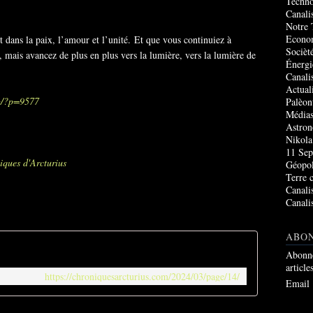
Techno
Canali
Notre 
Econo
t dans la paix, l’amour et l’unité. Et que vous continuiez à
Socièté
, mais avancez de plus en plus vers la lumière, vers la lumière de
Énergi
Canali
Actual
rg/?p=9577
Palèon
Média
Astro
Nikola
11 Sep
iques d'Arcturius
Géopol
Terre 
Canali
Canali
ABO
Abonne
article
https://chroniquesarcturius.com/2024/03/page/14/
Email