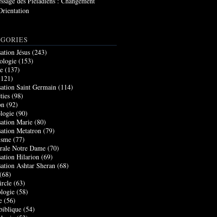
ssage des Pléiadiens : Changement
Orientation
GORIES
sation Jésus
(243)
ologie
(153)
re
(137)
121)
sation Saint Germain
(114)
ties
(98)
on
(92)
logie
(90)
sation Marie
(80)
sation Metatron
(79)
isme
(77)
rale Notre Dame
(70)
sation Hilarion
(69)
sation Ashtar Sheran
(68)
(68)
ircle
(63)
logie
(58)
e
(56)
biblique
(54)