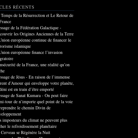
CLES RÉCENTS
 Temps de la Résurrection et Le Retour de
 France
ssage de la Fédération Galactique -
couvrir les Origines Anciennes de la Terre
Union européenne continue de financer le
rrorisme islamique
Union européenne finance l’invasion
gratoire
insécurité de la France, une réalité qu’on
che
ssage de Jésus - En raison de l’immense
rrent d’Amour qui enveloppe votre planète,
 déni est en train d’être emporté
ssage de Sanat Kumara - On peut faire
mi-tour de n’importe quel point de la voie
 reprendre le chemin Divin de
veloppement
s imposteurs du climat ne peuvent plus
cher le refroidissement planétaire
 Cerveau se Régénère la Nuit