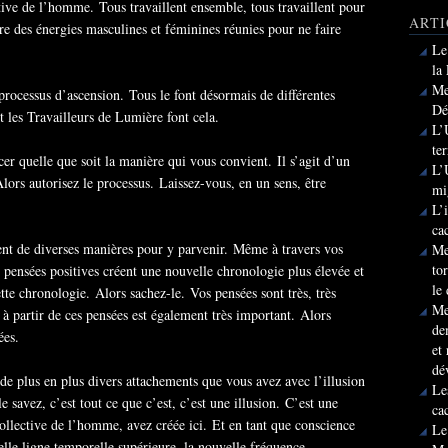
ive de l’homme. Tous travaillent ensemble, tous travaillent pour
ARTI
re des énergies masculines et féminines réunies pour ne faire
Le
la
Me
e processus d’ascension. Tous le font désormais de différentes
Dé
 les Travailleurs de Lumière font cela.
L’
te
cer quelle que soit la manière qui vous convient. Il s’agit d’un
L’
Alors autorisez le processus. Laissez-vous, en un sens, être
mi
L’
ca
ent de diverses manières pour y parvenir. Même à travers vos
Me
to
pensées positives créent une nouvelle chronologie plus élevée et
le
te chronologie. Alors sachez-le. Vos pensées sont très, très
Me
 à partir de ces pensées est également très important. Alors
de
ées.
et
dé
e plus en plus divers attachements que vous avez avec l’illusion
Le
savez, c’est tout ce que c’est, c’est une illusion. C’est une
ca
collective de l’homme, avez créée ici. Et en tant que conscience
Le
lle ligne temporelle supérieure, la nouvelle fréquence