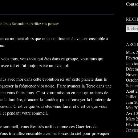
Contac
RECH
us en ce moment alors que nous continuons à avancer ensemble à
ARCH
’un.
Mars 
Févrie
 vous tous, vous tous qui êtes dans ce groupe, vous tous qui
Janvie
avec toi et j’ai toujours été un avec toi.
Décem
Novem
us avec moi dans cette évolution ici sur cette planète dans le
Octobr
Septe
ogresser la fréquence vibratoire. Faire avancer la Terre dans une
Août 
ue vous faites tous. C’est votre mission en tant qu’artisans de
Juillet
 la lumière, d’ancrer la lumière, puis d’envoyer la lumière, de
Juin 2
recevoir. C’est ce que vous êtes venu faire, et c’est ce que vous
Mai 2
il et pendant votre sommeil.
Avril 
Mars 
Févrie
de sommeil, vous êtes très actifs comme ces Guerriers de
Janvie
ous travaillez ensemble avec les forces du ciel pour provoquer