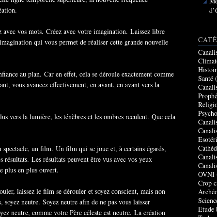
Me
éation.
d’
z avec vos mots. Créez avec votre imagination. Laissez libre
CATÉ
 imagination qui vous permet de réaliser cette grande nouvelle
Canali
Climat
Histoi
nfiance au plan. Car en effet, cela se déroule exactement comme
Santé
(
stant, vous avancez effectivement, en avant, en avant vers la
Canali
Prophé
Religi
Psycho
us vers la lumière, les ténèbres et les ombres reculent. Que cela
Canali
Canali
Esotér
Cathéd
spectacle, un film. Un film qui se joue et, à certains égards,
Canali
es résultats. Les résultats peuvent être vus avec vos yeux
Canali
e plus en plus ouvert.
OVNI
Crop c
ouler, laissez le film se dérouler et soyez conscient, mais non
Archéo
Scienc
s, soyez neutre. Soyez neutre afin de ne pas vous laisser
Etude 
oyez neutre, comme votre Père céleste est neutre. La création