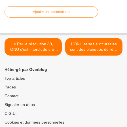
Ajouter un commentaire
< Par la résolution 80,
L’ONU et ses succursales
l’ONU s’est interdit de créer
sont des planques de rêve
un Etat palestinien – et elle
pour les assassins du
ne peut pas faire machine
Hamas >
arrière
Hébergé par Overblog
Top articles
Pages
Contact
Signaler un abus
C.G.U.
Cookies et données personnelles