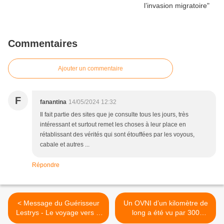
Commentaires
Ajouter un commentaire
F
fanantina
14/05/2024 12:32
Il fait partie des sites que je consulte tous les jours, très
intéressant et surtout remet les choses à leur place en
rétablissant des vérités qui sont étouffées par les voyous,
cabale et autres ...
Répondre
< Message du Guérisseur
Un OVNI d’un kilomètre de
Lestrys - Le voyage vers la
long a été vu par 300
guérison (1/2)
habitants du Texas >