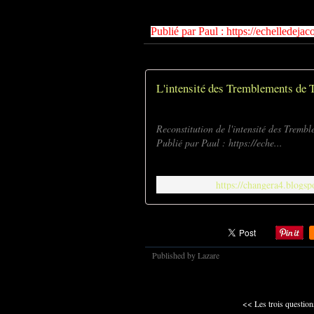
Publié par
Paul
:
https://echelledeja
L'intensité des Tremblements de Te
Reconstitution de l'intensité des Trembl
Publié par Paul : https://eche...
https://changera4.blogsp
Published by Lazare
<< Les trois questions