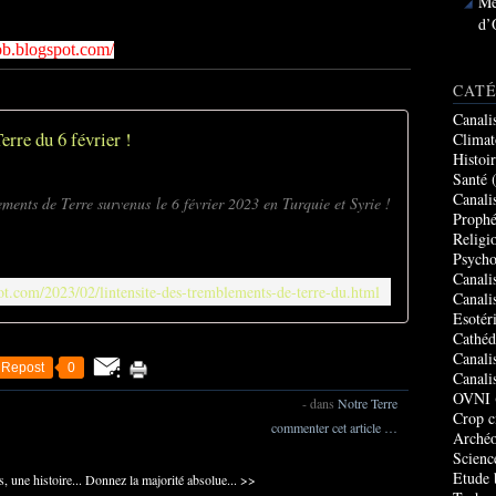
Me
d’
cob.blogspot.com/
CATÉ
Canali
rre du 6 février !
Climat
Histoi
Santé
(
Canali
ements de Terre survenus le 6 février 2023 en Turquie et Syrie !
Prophé
Religi
Psycho
Canali
ot.com/2023/02/lintensite-des-tremblements-de-terre-du.html
Canali
Esotér
Cathéd
Canali
Repost
0
Canali
OVNI
-
dans
Notre Terre
Crop c
commenter cet article
…
Archéo
Scienc
Etude 
, une histoire...
Donnez la majorité absolue... >>