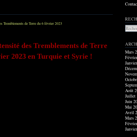
Contac
RECH
ARCH
ntensité des Tremblements de Terre
Mars 
rier 2023 en Turquie et Syrie !
Févrie
Janvie
Décem
Novem
Octobr
Septe
Août 
Juillet
Juin 2
Mai 2
Avril 
Mars 
Févrie
Janvie