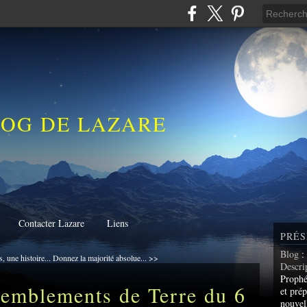
LOG DE LAZARE
Contacter Lazare
Liens
PRÉS
Blog
:
, une histoire...
Donnez la majorité absolue... >>
Descri
Prophé
Tremblements de Terre du 6
et prép
nouvel