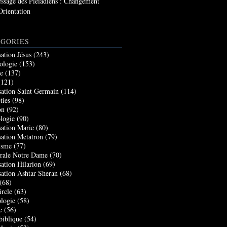
ssage des Pléiadiens : Changement
Orientation
GORIES
sation Jésus
(243)
ologie
(153)
re
(137)
121)
sation Saint Germain
(114)
ties
(98)
on
(92)
logie
(90)
sation Marie
(80)
sation Metatron
(79)
isme
(77)
rale Notre Dame
(70)
sation Hilarion
(69)
sation Ashtar Sheran
(68)
(68)
ircle
(63)
logie
(58)
e
(56)
biblique
(54)