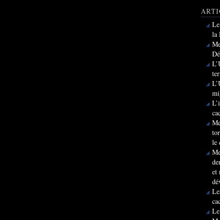
ARTI
Le
la
Me
Dé
L’
te
L’
mi
L’
ca
Me
to
le
Me
de
et
dé
Le
ca
Le