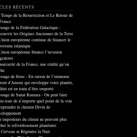
CLES RÉCENTS
 Temps de la Résurrection et Le Retour de
 France
ssage de la Fédération Galactique -
couvrir les Origines Anciennes de la Terre
Union européenne continue de financer le
rrorisme islamique
Union européenne finance l’invasion
gratoire
insécurité de la France, une réalité qu’on
che
ssage de Jésus - En raison de l’immense
rrent d’Amour qui enveloppe votre planète,
 déni est en train d’être emporté
ssage de Sanat Kumara - On peut faire
mi-tour de n’importe quel point de la voie
 reprendre le chemin Divin de
veloppement
s imposteurs du climat ne peuvent plus
cher le refroidissement planétaire
 Cerveau se Régénère la Nuit