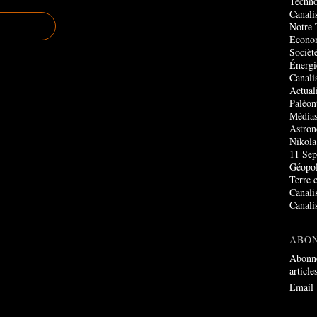
Techno
Canali
Notre 
Econo
Socièté
Énergi
Canali
Actual
Palèon
Média
Astro
Nikola
11 Sep
Géopol
Terre 
Canali
Canali
ABO
Abonne
article
Email