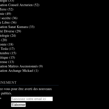
logie
(53)
sation Conseil Arcturien
(52)
Terre
(52)
mie
(49)
 secrète
(36)
e Libre
(36)
sation Sanat Kumara
(33)
ité Diverse
(29)
tologie
(24)
s
(20)
nomie
(18)
 Tesla
(17)
tembre
(15)
itique
(15)
creuse
(13)
sation Maîtres Ascensionnés
(9)
sation Archange Mickael
(1)
NNEMENT
z-vous pour être averti des nouveaux
s publiés.