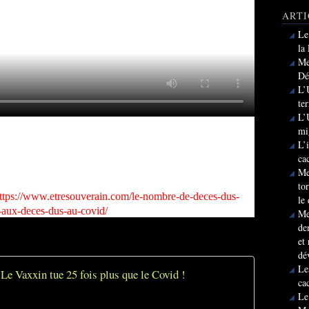
ARTI
Le
la
Me
Dé
L’
te
L’
mi
L’
ca
Me
to
ttps://www.etresouverain.com/le-nombre-de-deces-dus-
le
-aux-deces-dus-au-covid/
Me
de
et
dé
Le
Le Vaxxin tue 25 fois plus que le Covid !
ca
Le