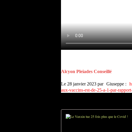
Alcyon Pleiades Conseillé
Le
28 janvier 2023
par
Giuseppe
:
h
aux-vaccins-est-de-25-a-1-par-rapport