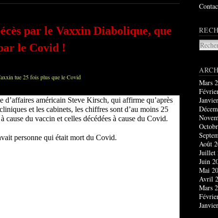
Contac
 Décès par le Vaxxin Diabolique, que
RECH
par le Covid !
ARCH
Mars 
Févrie
Janvie
 d’affaires américain Steve Kirsch, qui affirme qu’après
Décem
cliniques et les cabinets, les chiffres sont d’au moins 25
Novem
s à cause du vaccin et celles décédées à cause du Covid.
Octobr
Septe
vait personne qui était mort du Covid.
Août 
Juillet
Juin 2
Mai 2
Avril 
Mars 
Févrie
Janvie