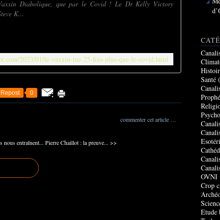
Me
Vaxxin Diabolique, que par le Covid ! Le Dr Kelly Victory
d’
teve K...
CATÉ
Canali
ot.com/2023/01/le-vaxxin-tue-25-fois-plus-que-le-covid.html
Climat
Histoi
Santé
(
Canali
Repost
0
Prophé
Religi
Psycho
commenter cet article
…
Canali
Canali
Esotér
nous entraînent...
Pierre Chaillot : la preuve... >>
Cathéd
Canali
Canali
OVNI
Crop c
Archéo
Scienc
Etude 