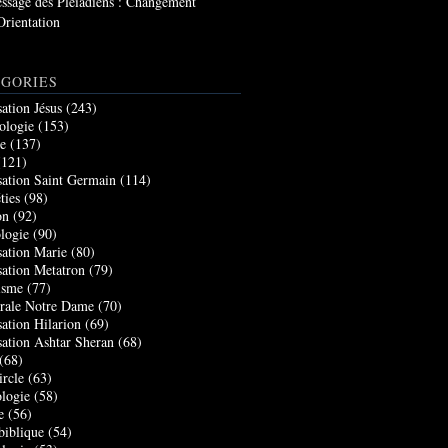
ssage des Pléiadiens : Changement
Orientation
GORIES
sation Jésus
(243)
ologie
(153)
re
(137)
121)
sation Saint Germain
(114)
ties
(98)
on
(92)
logie
(90)
sation Marie
(80)
sation Metatron
(79)
isme
(77)
rale Notre Dame
(70)
sation Hilarion
(69)
sation Ashtar Sheran
(68)
(68)
ircle
(63)
logie
(58)
e
(56)
biblique
(54)