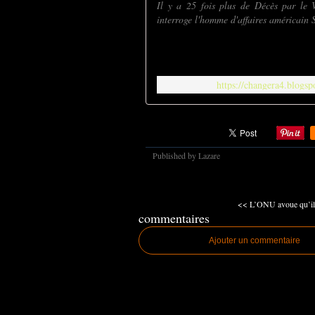
Il y a 25 fois plus de Décès par le 
interroge l'homme d'affaires américain S
https://changera4.blogsp
Published by Lazare
<< L’ONU avoue qu’ils 
commentaires
Ajouter un commentaire