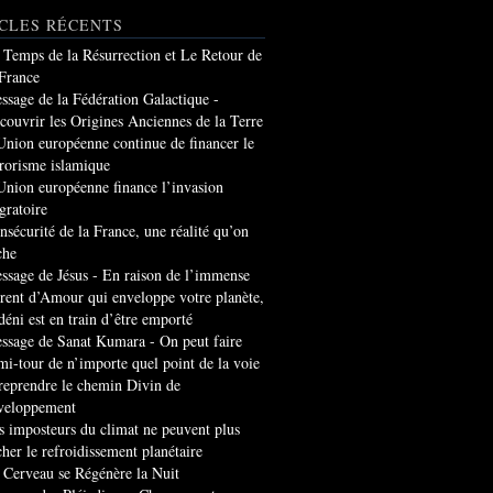
CLES RÉCENTS
 Temps de la Résurrection et Le Retour de
 France
ssage de la Fédération Galactique -
couvrir les Origines Anciennes de la Terre
Union européenne continue de financer le
rrorisme islamique
Union européenne finance l’invasion
gratoire
insécurité de la France, une réalité qu’on
che
ssage de Jésus - En raison de l’immense
rrent d’Amour qui enveloppe votre planète,
 déni est en train d’être emporté
ssage de Sanat Kumara - On peut faire
mi-tour de n’importe quel point de la voie
 reprendre le chemin Divin de
veloppement
s imposteurs du climat ne peuvent plus
cher le refroidissement planétaire
 Cerveau se Régénère la Nuit