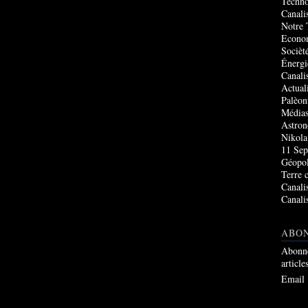
Techno
Canali
Notre 
Econo
Socièté
Énergi
Canali
Actual
Palèon
Média
Astro
Nikola
11 Sep
Géopol
Terre 
Canali
Canali
ABO
Abonne
article
Email