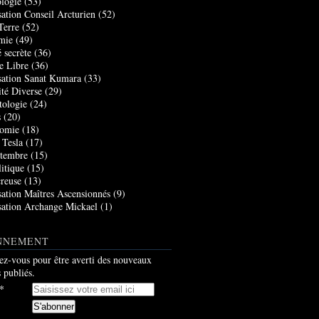
logie
(53)
sation Conseil Arcturien
(52)
Terre
(52)
mie
(49)
 secrète
(36)
e Libre
(36)
sation Sanat Kumara
(33)
ité Diverse
(29)
tologie
(24)
s
(20)
nomie
(18)
 Tesla
(17)
tembre
(15)
itique
(15)
creuse
(13)
sation Maîtres Ascensionnés
(9)
sation Archange Mickael
(1)
NNEMENT
z-vous pour être averti des nouveaux
s publiés.