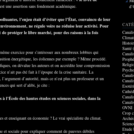
Me
’est une assertion sans fondement académique.
d’
olluantes, l’enjeu était d’éviter que l’État, convaincu de leur
CATÉ
environnement, ne régule voire ne réduise leur activité. Pour
it de protéger le libre marché, pour des raisons à la fois
Canali
Climat
Histoi
Santé
(
même exercice pour s’intéresser aux nombreux lobbies qui
Canali
ransition énergétique, les éoliennes par exemple ? Même procédé.
Prophé
Religi
ifiques, on dévalue les auteurs et on accrédite leur compromission
Psycho
ce n’ait pas été fait à l’époque de la crise sanitaire. La
Canali
, l’argument d’autorité, mais ce n’est plus un professeur et un
Canali
nces qui sert d’alibi, je cite :
Esotér
Cathéd
Canali
 à l’École des hautes études en sciences sociales, dans la
Canali
OVNI
Crop c
es et enseignant en économie ? Le vrai spécialiste du climat.
Archéo
Scienc
Etude 
ue et sociale pour expliquer comment de pauvres débiles