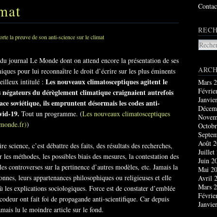
imat
Contac
RECH
u journal Le Monde dont on attend encore la présentation de ses
ARCH
ues pour lui reconnaître le droit d’écrire sur les plus éminents
Les nouveaux climatosceptiques agitent le
eilleux intitulé :
Mars 
Févrie
es négateurs du dérèglement climatique craignaient autrefois
Janvie
ace soviétique, ils empruntent désormais les codes anti-
Décem
vid-19.
Tout un programme. (
Les nouveaux climatosceptiques
Novem
lemonde.fr)
)
Octobr
Septe
Août 
 science, c’est débattre des faits, des résultats des recherches,
Juillet
ur les méthodes, les possibles biais des mesures, la contestation des
Juin 2
 les controverses sur la pertinence d’autres modèles, etc. Jamais la
Mai 2
onnes, leurs appartenances philosophiques ou religieuses et elle
Avril 
Mars 
 les explications sociologiques. Force est de constater d’emblée
Févrie
deur ont fait foi de propagande anti-scientifique. Car depuis
Janvie
jamais lu le moindre article sur le fond.