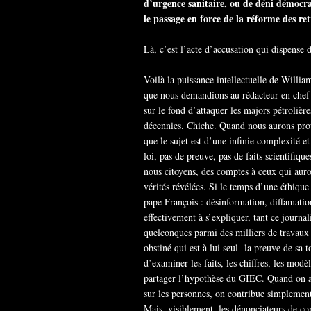
d’urgence sanitaire, ou de déni démocra
le passage en force de la réforme des ret
Là, c’est l’acte d’accusation qui dispense d
Voilà la puissance intellectuelle de Willi
que nous demandions au rédacteur en chef de
sur le fond d’attaquer les majors pétroliè
décennies. Chiche. Quand nous aurons prouve
que le sujet est d’une infinie complexité et
loi, pas de preuve, pas de faits scientifiq
nous citoyens, des comptes à ceux qui aur
vérités révélées. Si le temps d’une éthique 
pape François : désinformation, diffamati
effectivement à s’expliquer, tant ce journa
quelconques parmi des milliers de travaux
obstiné qui est à lui seul la preuve de sa t
d’examiner les faits, les chiffres, les modèl
partager l’hypothèse du GIEC. Quand on a
sur les personnes, on contribue simplement 
Mais, visiblement, les dénonciateurs de co