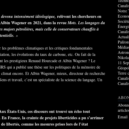
Techno
Canali
Notre 
relèvent les chercheurs en
Econo
t devenu intensément idéologique,
Socièté
t Albin Wagener en 2021, dans la revue
Mots. Les langages du
Énergi
des majors pétrolières, mais celle de conservateurs chauffés à
Canali
tentielle.
»
Actual
Palèon
Média
ur les problèmes climatiques et les critiques fondamentales
Astro
iation, les évolutions du taux de carbone, etc. On fait de la
Nikola
ont les prestigieux Renaud Hourcade et Albin Wagener ? Le
11 Sep
RS qui a publié une thèse sur les politiques de la mémoire de
Géopol
Terre 
u climat encore. Et Albin Wagener, mieux, directeur de recherche
Canali
ens et travail, c’est un spécialiste de la science du langage. Un
Canali
ABO
Abonne
article
ux États-Unis, ces discours ont trouvé un écho tout
Email
. En France, la crainte de projets liberticides a pu s’arrimer
de libertés, comme les mesures prises lors de l’état