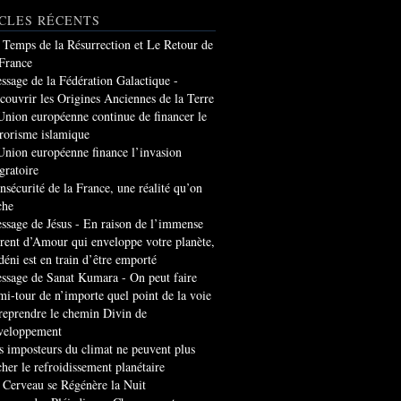
CLES RÉCENTS
 Temps de la Résurrection et Le Retour de
 France
ssage de la Fédération Galactique -
couvrir les Origines Anciennes de la Terre
Union européenne continue de financer le
rrorisme islamique
Union européenne finance l’invasion
gratoire
insécurité de la France, une réalité qu’on
che
ssage de Jésus - En raison de l’immense
rrent d’Amour qui enveloppe votre planète,
 déni est en train d’être emporté
ssage de Sanat Kumara - On peut faire
mi-tour de n’importe quel point de la voie
 reprendre le chemin Divin de
veloppement
s imposteurs du climat ne peuvent plus
cher le refroidissement planétaire
 Cerveau se Régénère la Nuit