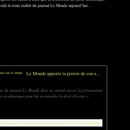
voilà la triste réalité du journal Le Monde aujourd’hui…
Le Monde apporte la preuve de son anti-science sur le climat
ur du journal Le Monde dont on attend encore la présentation
 académiques pour lui reconnaître le droit d'écrire s...
onde-apporte-la-preuve-de-son-anti-science-sur-le-climat.html