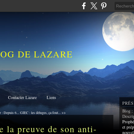
LOG DE LAZARE
Contacter Lazare
Liens
PRÉS
Blog
:
 : Depuis 6...
GIEC : les déluges, ça fout... >>
Descri
Prophé
 la preuve de son anti-
et prép
nouvel