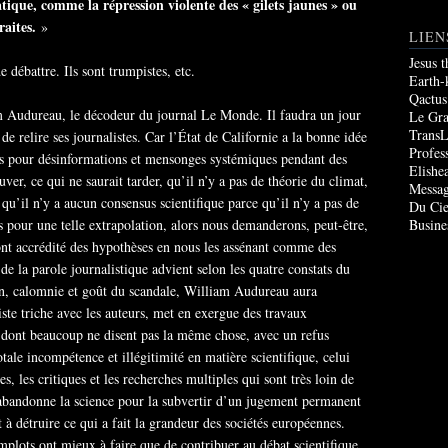
tique, comme la répression violente des « gilets jaunes » ou
raites.
»
LIEN
Jesus 
e débattre. Ils sont trumpistes, etc.
Earth-
Qactus
am Audureau, le décodeur du journal Le Monde. Il faudra un jour
Le Gr
TransL
 relire ses journalistes. Car l’État de Californie a la bonne idée
Profes
res pour désinformations et mensonges systémiques pendant des
Elishe
r, ce qui ne saurait tarder, qu’il n’y a pas de théorie du climat,
Messag
 qu’il n’y a aucun consensus scientifique parce qu’il n’y a pas de
Du Cie
ues pour une telle extrapolation, alors nous demanderons, peut-être,
Busine
ont accrédité des hypothèses en nous les assénant comme des
de la parole journalistique advient selon les quatre constats du
on, calomnie et goût du scandale, William Audureau aura
liste triche avec les auteurs, met en exergue des travaux
 dont beaucoup ne disent pas la même chose, avec un refus
otale incompétence et illégitimité en matière scientifique, celui
es, les critiques et les recherches multiples qui sont très loin de
bandonne la science pour la subvertir d’un jugement permanent
à détruire ce qui a fait la grandeur des sociétés européennes.
mplots ont mieux à faire que de contribuer au débat scientifique.