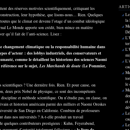
ARTI
ent des réserves motivées scientifiquement, critiquant les
Le
r construction, leur hypothèse, que lisons-nous… Rien. Quelques
la
 toutes que le climat est devenu l’otage d’un combat idéologique
Me
ournal Le Monde apporte son crédit, bien mince en matière
Dé
r qu’il fait de l’anti-science. Lisez :
L’
te
le changement climatique ou la responsabilité humaine dans
L’
types d’acteur : des lobbys industriels, des conservateurs et
mi
unauté, comme le détaillent les historiens des sciences Naomi
L’
référence sur le sujet,
(Le Pommier,
Les Marchands de doute
ca
Me
to
le
 scientifiques ? Une dernière fois. Rien. Et pour cause, on
Me
 Non, deux prix Nobel de physique, ce sont des incompétents
de
e discipline et méthode scientifique. On n’étudie pas, on classe, on
et
rivain et historien américain parmi des milliers et Naomi Oreskes
dé
’université de San Diego en Californie. Combien de professeurs
Le
nt dans nos universités ? A-t-elle produit un travail
ca
de quelques contributeurs prestigieux : Kuhn, Feyerabend,
Le
le livre de
un argument d’autorité totalement fallacieux : «