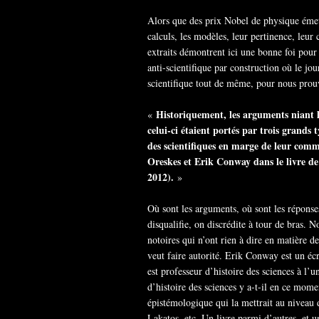
Alors que des prix Nobel de physique émett
calculs, les modèles, leur pertinence, leu
extraits démontrent ici une bonne foi pour
anti-scientifique par construction où le j
scientifique tout de même, pour nous prouve
Historiquement, les arguments niant 
«
celui-ci étaient portés par trois grands 
des scientifiques en marge de leur comm
Oreskes et Erik Conway dans le livre de 
2012).
»
Où sont les arguments, où sont les réponses
disqualifie, on discrédite à tour de bras.
notoires qui n’ont rien à dire en matière d
veut faire autorité. Erik Conway est un éc
est professeur d’histoire des sciences à l
d’histoire des sciences y a-t-il en ce mome
épistémologique qui la mettrait au niveau 
Lakatos, etc. Un livre parmi d’autres, et 