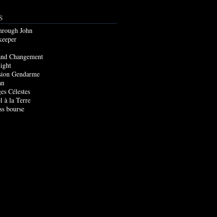
S
through John
keeper
and Changement
ight
sion Gendarme
an
es Célestes
l à la Terre
ss bourse