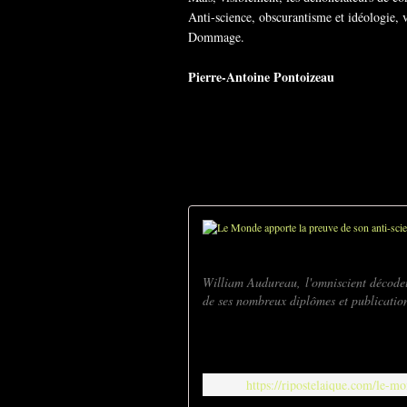
Anti-science, obscurantisme et idéologie, 
Dommage.
Pierre-Antoine Pontoizeau
William Audureau, l'omniscient décode
de ses nombreux diplômes et publications
https://ripostelaique.com/le-m