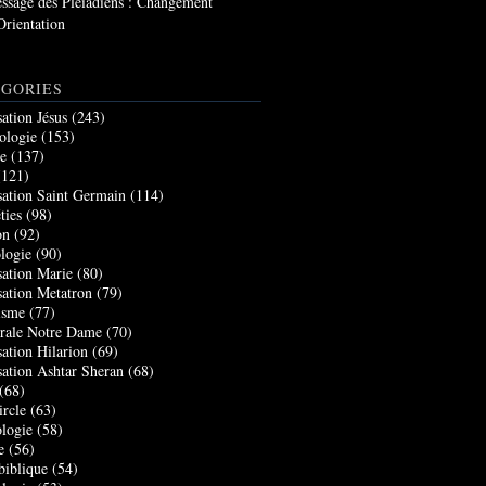
ssage des Pléiadiens : Changement
Orientation
GORIES
sation Jésus
(243)
ologie
(153)
re
(137)
121)
sation Saint Germain
(114)
ties
(98)
on
(92)
logie
(90)
sation Marie
(80)
sation Metatron
(79)
isme
(77)
rale Notre Dame
(70)
sation Hilarion
(69)
sation Ashtar Sheran
(68)
(68)
ircle
(63)
logie
(58)
e
(56)
biblique
(54)