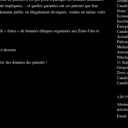
Techno
Canali
nt impliquées… et quelles garanties ont ces patients que leur
Notre 
 domaine public ou illégalement divulgués, vendus ou même volés
Econo
Socièté
Énergi
e « fuites » de données éthiques organisées aux États-Unis et
Canali
Actual
Palèon
Média
ci-dessous.
Astro
Nikola
11 Sep
ter des données des patients !
Géopol
Terre 
Canali
Canali
ABO
Abonne
article
Email