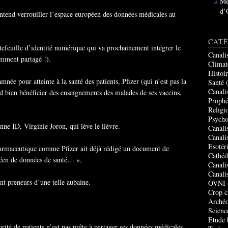
Me
d’
tend verrouiller l’espace européen des données médicales au
CATÉ
ortefeuille d’identité numérique qui va prochainement intégrer le
Canali
amment partagé !).
Climat
Histoi
ée pour atteinte à la santé des patients, Pfizer (qui n’est pas la
Santé
(
Canali
end bien bénéficier des enseignements des malades de ses vaccins,
Prophé
Religi
Psycho
nne ID, Virginie Joron, qui lève le lièvre.
Canali
Canali
Esotér
pharmaceutique comme Pfizer ait déjà rédigé un document de
Cathéd
péen de données de santé… ».
Canali
Canali
nt preneurs d’une telle aubaine.
OVNI
Crop c
Archéo
Scienc
Etude 
orité de patients n’est pas prête à partager ses données médicales,