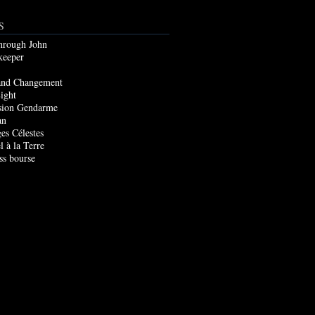
S
through John
keeper
and Changement
ight
sion Gendarme
an
es Célestes
l à la Terre
ss bourse