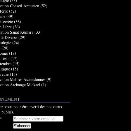
logie
(53)
sation Conseil Arcturien
(52)
Terre
(52)
mie
(49)
 secrète
(36)
e Libre
(36)
sation Sanat Kumara
(33)
ité Diverse
(29)
tologie
(24)
s
(20)
nomie
(18)
 Tesla
(17)
tembre
(15)
itique
(15)
creuse
(13)
sation Maîtres Ascensionnés
(9)
sation Archange Mickael
(1)
NNEMENT
z-vous pour être averti des nouveaux
s publiés.