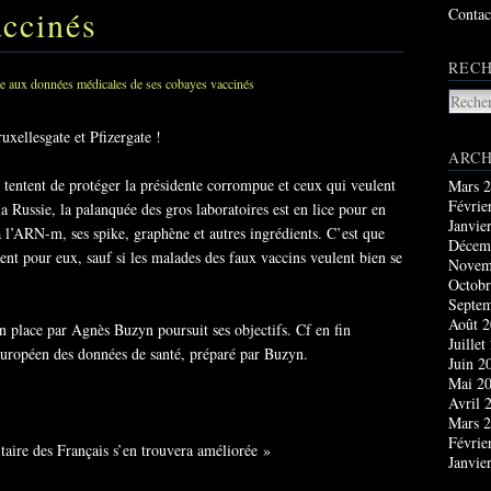
accinés
Contac
RECH
uxellesgate et Pfizergate !
ARCH
tentent de protéger la présidente corrompue et ceux qui veulent
Mars 
Févrie
a Russie, la palanquée des gros laboratoires est en lice pour en
Janvie
 à l’ARN-m, ses spike, graphène et autres ingrédients. C’est que
Décem
ent pour eux, sauf si les malades des faux vaccins veulent bien se
Novem
Octobr
Septe
Août 
en place par Agnès Buzyn poursuit ses objectifs. Cf en fin
Juillet
uropéen des données de santé, préparé par Buzyn.
Juin 2
Mai 2
Avril 
Mars 
Févrie
itaire des Français s’en trouvera améliorée »
Janvie