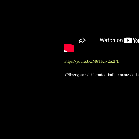
https://youtu.be/M8TKsv2a2PE
#Pfizergate : déclaration hallucinante de