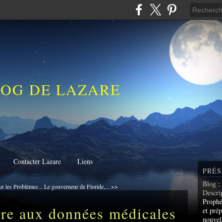
LOG DE LAZARE
Contacter Lazare
Liens
PRÉS
Blog
:
r les Problèmes...
Le gouverneur de Floride,... >>
Descri
Prophé
ire aux données médicales
et prép
nouvel