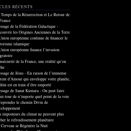
CLES RÉCENTS
 Temps de la Résurrection et Le Retour de
 France
ssage de la Fédération Galactique -
couvrir les Origines Anciennes de la Terre
Union européenne continue de financer le
rrorisme islamique
Union européenne finance l’invasion
gratoire
insécurité de la France, une réalité qu’on
che
ssage de Jésus - En raison de l’immense
rrent d’Amour qui enveloppe votre planète,
 déni est en train d’être emporté
ssage de Sanat Kumara - On peut faire
mi-tour de n’importe quel point de la voie
 reprendre le chemin Divin de
veloppement
s imposteurs du climat ne peuvent plus
cher le refroidissement planétaire
 Cerveau se Régénère la Nuit