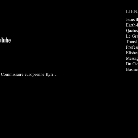
LIEN
Jesus 
Earth-
Qactus
Le Gr
TransL
Profes
Elishe
Messag
Du Cie
Busine
 la Commissaire européenne Kyri…