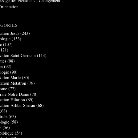
ssage des Pléiadiens : Changement
Orientation
GORIES
sation Jésus
(243)
ologie
(153)
re
(137)
121)
sation Saint Germain
(114)
ties
(98)
on
(92)
logie
(90)
sation Marie
(80)
sation Metatron
(79)
isme
(77)
rale Notre Dame
(70)
sation Hilarion
(69)
sation Ashtar Sheran
(68)
(68)
ircle
(63)
logie
(58)
e
(56)
biblique
(54)