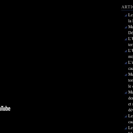
ARTI
Le
la
Me
Dé
L’
te
L’
mi
L’
ca
Me
to
le
Me
de
et
dé
Le
ca
Le