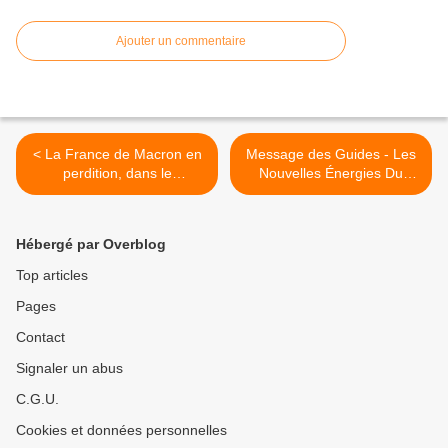
Ajouter un commentaire
< La France de Macron en
Message des Guides - Les
perdition, dans le
Nouvelles Énergies Du
collimateur du FMI
Corps De Lumière >
Hébergé par Overblog
Top articles
Pages
Contact
Signaler un abus
C.G.U.
Cookies et données personnelles