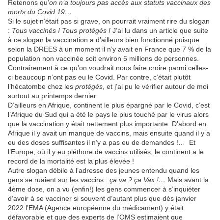
Retenons qu’
on n’a toujours pas accès aux statuts vaccinaux des
morts du Covid 19…
Si le sujet n’était pas si grave, on pourrait vraiment rire du slogan
:
Tous vaccinés ! Tous protégés !
J’ai lu dans un article que suite
à ce slogan la vaccination a d’ailleurs bien fonctionné puisque
selon la DREES à un moment il n’y avait en France que 7 % de la
population non vaccinée soit environ 5 millions de personnes.
Contrairement à ce qu’on voudrait nous faire croire parmi celles-
ci beaucoup n’ont pas eu le Covid. Par contre, c’était plutôt
l’hécatombe chez les
protégés
, et j’ai pu le vérifier autour de moi
surtout au printemps dernier.
D’ailleurs en Afrique, continent le plus épargné par le Covid, c’est
l’Afrique du Sud qui a été le pays le plus touché par le virus alors
que la vaccination y était nettement plus importante. D’abord en
Afrique il y avait un manque de vaccins, mais ensuite quand il y a
eu des doses suffisantes il n’y a pas eu de demandes !… Et
l’Europe, où il y eu pléthore de vaccins utilisés, le continent a le
record de la mortalité est la plus élevée !
Autre slogan débile à l’adresse des jeunes entendu quand les
gens se ruaient sur les vaccins :
ça va ? ça Vax !…
Mais avant la
4ème dose, on a vu (enfin!) les gens commencer à s’inquiéter
d’avoir à se vacciner si souvent d’autant plus que dès janvier
2022 l’EMA (Agence européenne du médicament) y était
défavorable et que des experts de l’OMS estimaient que