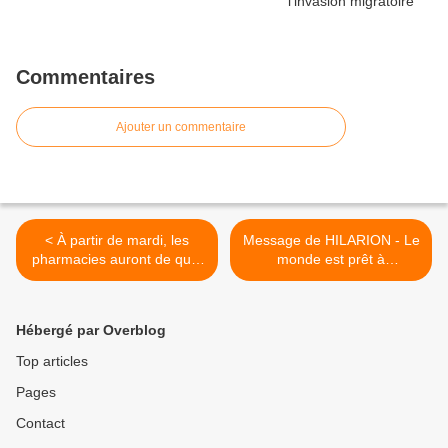
Commentaires
Ajouter un commentaire
< À partir de mardi, les
Message de HILARION - Le
pharmacies auront de quoi
monde est prêt à
vaxxiner vos bébés contre
embrasser plus de
le Covid
connaissances >
Hébergé par Overblog
Top articles
Pages
Contact