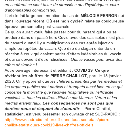
en souffrent se vient taxer de stressées ou d’hystériques, voire
d’abominables complotistes.
L’article fait largement mention du cas de
MÉLODIE FERRON
qui
dans l’ouvrage récent
Où est mon cycle?
relate sa douloureuse
épreuve personnelle post-vaccinale.
Ce qu’on aurait voulu faire passer pour du hasard qui a pu se
produire dans un passé hors Covid avec des cas isolés n’est plus
du hasard quand il y a multiplication des cas après injection
simple ou répétée du vaccin. Que dire du slogan entendu en
réaction à ceux qui osaient parler d’effets indésirables du vaccin
et qui se devaient d’être ridiculisés :
Oui, le vaccin peut avoir des
effets désirables !
Autre ouvrage intéressant et édifiant :
COVID 19 Ce que
révèlent les chiffres
de
PIERRE CHAILLOT
, paru le 18 janvier
2023. On y apprend que
les chiffres présentés par les médias et
les organes publics sont partiels et tronqués aussi bien en ce qui
concerne la mortalité que l’activité hospitalière ou l’efficacité
vaccinale… tous les chiffres diffusés par Macron, Véran et les
médias étaient faux.
Les conséquences ne sont pas que
derrière nous et risquent de s’alourdir
… Pierre Chaillot,
statisticien, est venu présenter son ouvrage chez SUD-RADIO :
https://www.sudradio.fr/bercoff-dans-tous-ses-etats/pierre-
chaillot-statistiques-covid19-livre-chiffres-officiels