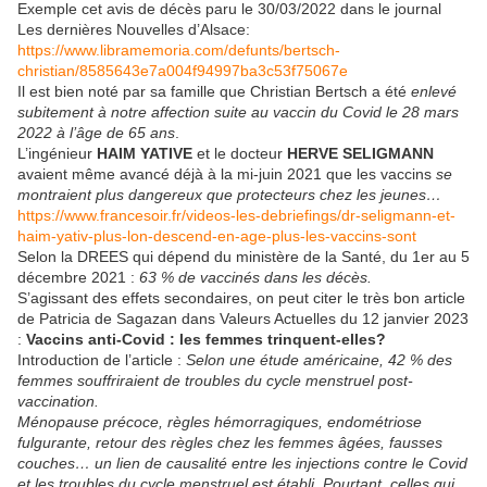
Exemple cet avis de décès paru le 30/03/2022 dans le journal
Les dernières Nouvelles d’Alsace:
https://www.libramemoria.com/defunts/bertsch-
christian/8585643e7a004f94997ba3c53f75067e
Il est bien noté par sa famille que Christian Bertsch a été
enlevé
subitement à notre affection suite au vaccin du Covid le 28 mars
2022 à l’âge de 65 ans
.
L’ingénieur
HAIM YATIVE
et le docteur
HERVE SELIGMANN
avaient même avancé déjà à la mi-juin 2021 que les vaccins
se
montraient plus dangereux que protecteurs chez les jeunes…
https://www.francesoir.fr/videos-les-debriefings/dr-seligmann-et-
haim-yativ-plus-lon-descend-en-age-plus-les-vaccins-sont
Selon la DREES qui dépend du ministère de la Santé, du 1er au 5
décembre 2021 :
63 % de vaccinés dans les décès.
S’agissant des effets secondaires, on peut citer le très bon article
de Patricia de Sagazan dans Valeurs Actuelles du 12 janvier 2023
:
Vaccins anti-Covid : les femmes trinquent-elles?
Introduction de l’article :
Selon une étude américaine, 42 % des
femmes souffriraient de troubles du cycle menstruel post-
vaccination.
Ménopause précoce, règles hémorragiques, endométriose
fulgurante, retour des règles chez les femmes âgées, fausses
couches… un lien de causalité entre les injections contre le Covid
et les troubles du cycle menstruel est établi. Pourtant, celles qui