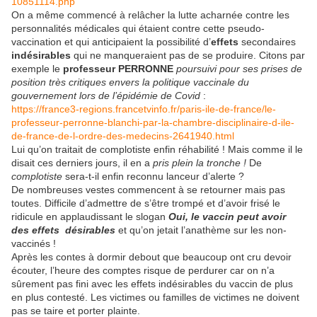
10851114.php
On a même commencé à relâcher la lutte acharnée contre les
personnalités médicales qui étaient contre cette pseudo-
vaccination et qui anticipaient la possibilité d’
effets
secondaires
indésirables
qui ne manqueraient pas de se produire. Citons par
exemple le
professeur PERRONNE
poursuivi pour ses prises de
position très critiques envers la politique vaccinale du
gouvernement lors de l’épidémie de Covid
:
https://france3-regions.francetvinfo.fr/paris-ile-de-france/le-
professeur-perronne-blanchi-par-la-chambre-disciplinaire-d-ile-
de-france-de-l-ordre-des-medecins-2641940.html
Lui qu’on traitait de complotiste enfin réhabilité ! Mais comme il le
disait ces derniers jours, il en a
pris plein la tronche !
De
complotiste
sera-t-il enfin reconnu lanceur d’alerte ?
De nombreuses vestes commencent à se retourner mais pas
toutes. Difficile d’admettre de s’être trompé et d’avoir frisé le
ridicule en applaudissant le slogan
Oui, le vaccin peut avoir
des effets désirables
et qu’on jetait l’anathème sur les non-
vaccinés !
Après les contes à dormir debout que beaucoup ont cru devoir
écouter, l’heure des comptes risque de perdurer car on n’a
sûrement pas fini avec les effets indésirables du vaccin de plus
en plus contesté. Les victimes ou familles de victimes ne doivent
pas se taire et porter plainte.