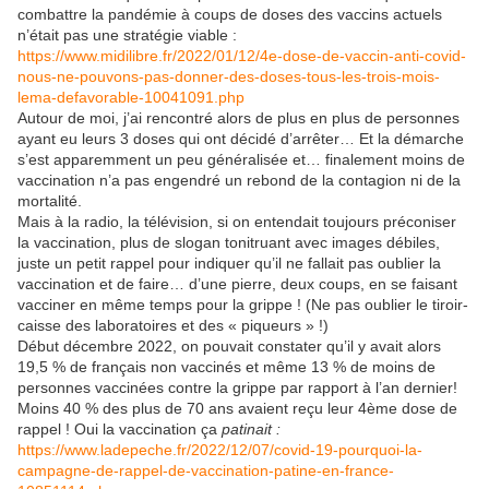
combattre la pandémie à coups de doses des vaccins actuels
n’était pas une stratégie viable :
https://www.midilibre.fr/2022/01/12/4e-dose-de-vaccin-anti-covid-
nous-ne-pouvons-pas-donner-des-doses-tous-les-trois-mois-
lema-defavorable-10041091.php
Autour de moi, j’ai rencontré alors de plus en plus de personnes
ayant eu leurs 3 doses qui ont décidé d’arrêter… Et la démarche
s’est apparemment un peu généralisée et… finalement moins de
vaccination n’a pas engendré un rebond de la contagion ni de la
mortalité.
Mais à la radio, la télévision, si on entendait toujours préconiser
la vaccination, plus de slogan tonitruant avec images débiles,
juste un petit rappel pour indiquer qu’il ne fallait pas oublier la
vaccination et de faire… d’une pierre, deux coups, en se faisant
vacciner en même temps pour la grippe ! (Ne pas oublier le tiroir-
caisse des laboratoires et des « piqueurs » !)
Début décembre 2022, on pouvait constater qu’il y avait alors
19,5 % de français non vaccinés et même 13 % de moins de
personnes vaccinées contre la grippe par rapport à l’an dernier!
Moins 40 % des plus de 70 ans avaient reçu leur 4ème dose de
rappel ! Oui la vaccination ça
patinait :
https://www.ladepeche.fr/2022/12/07/covid-19-pourquoi-la-
campagne-de-rappel-de-vaccination-patine-en-france-