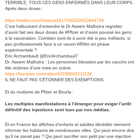
TERRIBLE, TOUS CES GENS ENFERMÉS DANS LEUR CORPS.
Après deux doses :
https://twitter.com/i/status/1617535332022644739
C’est hallucinant d’entendre le Dr Aseem Malhotra regretter
d’avoir fait ses deux doses de #Pfizer et d’avoir poussé les gens
à la vaxxination. Combien sont-ils à avoir été si peu méfiants, si
peu professionnels face à un vaxxin ARNm en phase
expérimentale ?
Eric Archambault @EricArchambaul7
Dr. Aseem Malhotra : Les personnes blessées par les vaccins ont
été victimes d’une mise en scène.
https://foxnews.com/video/6319004321112#
IL NE FAUT PAS S’ÉTONNER DES EXEMPTIONS :
Et du mutisme de Pfizer et Bourla :
Les multiples manifestations à l’étranger pour exiger l’arrêt
définitif des injections sont tues par nos médias.
Et en France les affiches d’enfants et adultes décédés viennent
informer les habitants de nombreuses villes. Qui peut encore dire
qu’il ne savait pas ? Qui peut sacrifier son petit par une injection