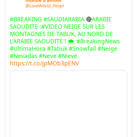
monde d'amour
@LoveWorld_Peopl
#BREAKING #SAUDIARABIA
 🔴
ARABIE 
SAOUDITE :#VIDEO NEIGE SUR LES 
MONTAGNES DE TABUK, AU NORD DE 
L'ARABIE SAOUDITE ! 
🌨 #BreakingNews 
#UltimaHora #Tabuk #Snowfall #Neige 
#Nevadas #Neve #Nieve
https://t.co/jpMOb3pENV