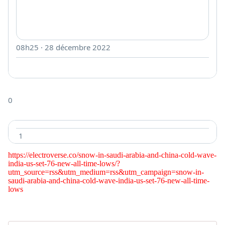
08h25 · 28 décembre 2022
0
1
https://electroverse.co/snow-in-saudi-arabia-and-china-cold-wave-
india-us-set-76-new-all-time-lows/?
utm_source=rss&utm_medium=rss&utm_campaign=snow-in-
saudi-arabia-and-china-cold-wave-india-us-set-76-new-all-time-
lows