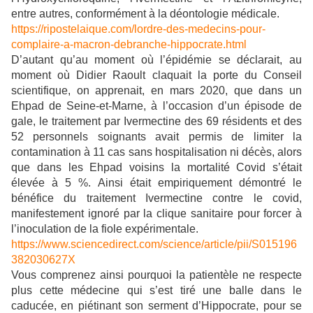
entre autres, conformément à la déontologie médicale.
https://ripostelaique.com/lordre-des-medecins-pour-
complaire-a-macron-debranche-hippocrate.html
D’autant qu’au moment où l’épidémie se déclarait, au
moment où Didier Raoult claquait la porte du Conseil
scientifique, on apprenait, en mars 2020, que dans un
Ehpad de Seine-et-Marne, à l’occasion d’un épisode de
gale, le traitement par Ivermectine des 69 résidents et des
52 personnels soignants avait permis de limiter la
contamination à 11 cas sans hospitalisation ni décès, alors
que dans les Ehpad voisins la mortalité Covid s’était
élevée à 5 %. Ainsi était empiriquement démontré le
bénéfice du traitement Ivermectine contre le covid,
manifestement ignoré par la clique sanitaire pour forcer à
l’inoculation de la fiole expérimentale.
https://www.sciencedirect.com/science/article/pii/S015196
382030627X
Vous comprenez ainsi pourquoi la patientèle ne respecte
plus cette médecine qui s’est tiré une balle dans le
caducée, en piétinant son serment d’Hippocrate, pour se