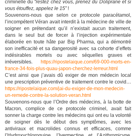
criminelle du
“restez chez vous, prenez du Doliprane et si
vous étouffez, appelez le 15”
!
Souvenons-nous que selon ce protocole paracétamol,
l’incompétent Véran avait interdit à la médecine de ville de
soigner en prétendant qu’il n’existait aucun traitement,
dans le seul but de forcer à l’injection expérimentale
élaborée en toute hâte par Big Pharma, qui a démontré
son inefficacité et sa dangerosité avec sa cohorte d’effets
indésirables mortels ou avec séquelles graves et
irréversibles.
https://ripostelaique.com/69-000-morts-en-
france-34-fois-plus-quau-japon-cherchez-lerreur.html
C’est ainsi que j’avais dû exiger de mon médecin local
une prescription préventive de traitement contre le covid…
https://ripostelaique.com/jai-du-exiger-de-mon-medecin-
un-remede-contre-la-solution-veran.html
Souvenons-nous que l’Ordre des médecins, à la botte de
Macron, complice de ce protocole criminel, avait fait
sonner la charge contre les médecins qui ont eu la volonté
de soigner dès le début des symptômes, avec les
antiviraux et macrolides connus et efficaces, comme
l’Hydroxychloroquine, l’Ivermectine et l’Azithromicyne,