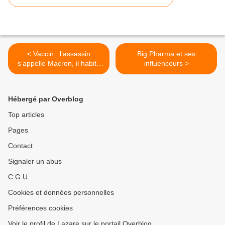
< Vaccin : l’assassin
Big Pharma et ses
s’appelle Macron, il habite
influenceurs >
au 55 rue du Faubourg St
Honoré
Hébergé par Overblog
Top articles
Pages
Contact
Signaler un abus
C.G.U.
Cookies et données personnelles
Préférences cookies
Voir le profil de Lazare sur le portail Overblog