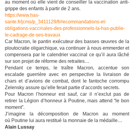
au moment où elle vient de conseiller la vaccination anti-
grippe des enfants à partir de 2 ans.
https://www.has-
sante.fr/jcms/p_3411129/fr/recommandations-et-
obligations-vaccinales-des-professionnels-la-has-publie-
le-cadrage-de-ses-travaux
Car Macron, le pantin exécuteur des basses œuvres de la
ploutocratie oligarchique, va continuer à nous emmerder et
compensera par le calendrier vaccinal ce qu’il aura lâché
sur son projet de réforme des retraites…
Pendant ce temps, le traître Macron, accentue son
escalade guerrière avec en perspective la livraison de
chars et d’avions de combat, dont le fantoche corrompu
Zelensky assure qu’elle ferait partie d’accords secrets.
Pour Macron l’honneur est sauf, car il n’exclut pas de
retirer la Légion d’honneur à Poutine, mais attend “le bon
moment”.
J’imagine la décomposition de Macron au moment
où Poutine lui aura restitué la monnaie de la médaille…
Alain Lussay