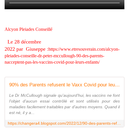
Alcyon Pleiades Conseillé
Le
28 décembre
2022
par
Giuseppe
:
https://www.etresouverain.com/alcyon-
pleiades-conseille-dr-peter-mccullough-90-des-parents-
nacceptent-pas-les-vaccins-covid-pour-leurs-enfants/
90% des Parents refusent le Vaxx Covid pour leurs Enfants !
Le Dr McCullough signale qu'aujourd'hui, les vaccins ne font
l'objet d'aucun essai contrôlé et sont utilisés pour des
maladies facilement traitables par d'autres moyens. Quand il
est né, il y a...
https://changera4.blogspot.com/2022/12/90-des-parents-refusent-le-vaxx-covid.html