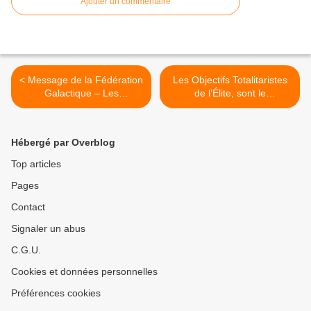
Ajouter un commentaire
< Message de la Fédération
Les Objectifs Totalitaristes
Galactique – Les
de l’Élite, sont le
Extraterrestres sont déjà là
Dépeuplement >
Hébergé par Overblog
Top articles
Pages
Contact
Signaler un abus
C.G.U.
Cookies et données personnelles
Préférences cookies