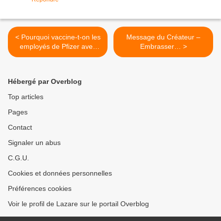
< Pourquoi vaccine-t-on les
Message du Créateur –
employés de Pfizer avec
Embrasser… >
des lots réservés ?
Hébergé par Overblog
Top articles
Pages
Contact
Signaler un abus
C.G.U.
Cookies et données personnelles
Préférences cookies
Voir le profil de Lazare sur le portail Overblog