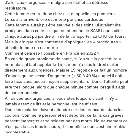
d’aller aux « urgences » malgré son état et sa détresse
respiratoire.
Cette femme rentre donc chez elle et appelle les pompiers.
Lorsqu’ils arrivent, elle est morte par crise cardiaque.
Cette femme aurait pu être sauvée si des soins lui avaient été
prodigués dans cette clinique en attendant le SAMU que ladite
clinique aurait pu joindre afin de la transporter au CHU de Tours.
Mais la clinique s’est contentée d’appliquer les « procédures »…
et cette femme en est morte.
Comment cela est-il possible en France en 2022 ?
En cas de grave problème de santé, si l’on suit la procédure «
normale », il faut appeler le 15, car on n’a plus le droit d’aller
directement aux urgences. Mais le 15 reçoit de ce fait un nombre
d’appels qui ne cesse d’augmenter (+ 30 à 40 %) auquel il doit
faire face sans aucun moyen supplémentaire. Donc, l’attente peut
être très longue, alors que chaque minute compte lorsqu’il s’agit
de sauver une vie.
À l’arrivée aux urgences, si vous êtes toujours vivant, il n’y a
jamais assez de lits et le personnel est insuffisant.
Donc les malades doivent attendre sur des brancards, dans les
couloirs. Comme le personnel est débordé, certains cas graves
passent inaperçus et se soldent par des morts. Heureusement ce
n’est pas le cas tous les jours, il n’empêche que c’est une réalité
incontestable.