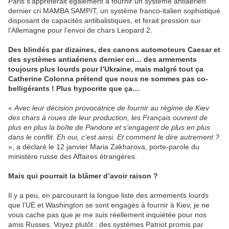
Paris s’apprêterait également à fournir un système antiaérien
dernier cri MAMBA SAMP/T, un système franco-italien sophistiqué
disposant de capacités antibalistiques, et ferait pression sur
l’Allemagne pour l’envoi de chars Leopard 2.
Des blindés par dizaines, des canons automoteurs Caesar et
des systèmes antiaériens dernier cri… des armements
toujours plus lourds pour l’Ukraine, mais malgré tout ça
Catherine Colonna prétend que nous ne sommes pas co-
belligérants ! Plus hypocrite que ça…
«
Avec leur décision provocatrice de fournir au régime de Kiev
des chars à roues de leur production, les Français ouvrent de
plus en plus la boîte de Pandore et s’engagent de plus en plus
dans le conflit. Eh oui, c’est ainsi. Et comment le dire autrement ?
», a déclaré le 12 janvier Maria Zakharova, porte-parole du
ministère russe des Affaires étrangères.
Mais qui pourrait la blâmer d’avoir raison ?
Il y a peu, en parcourant la longue liste des armements lourds
que l’UE et Washington se sont engagés à fournir à Kiev, je ne
vous cache pas que je me suis réellement inquiétée pour nos
amis Russes. Voyez plutôt : des systèmes Patriot promis par