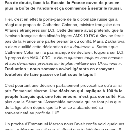
Pas de doute, face à la Russie, la France ouvre de plus en
plus la boîte de Pandore et ça commence à sentir le roussi.
Hier, c’est en effet la porte-parole de la diplomatie russe qui a
réagi aux propos de Catherine Colonna, ministre française des
Affaires étrangères sur LCI. Cette dernière avait prétendu que la
livraison française des blindés légers AMX-10 RC à Kiev ne ferait
pas de la France une partie prenante du conflit. Maria Zakharova
a alors qualifié cette déclaration de «
douteuse
». Surtout que
Catherine Colonna n’a pas manqué de déclarer, toujours sur LCI,
à propos des AMX-10RC : «
Nous ajustons toujours aux besoins
et aux demandes précises sur le plan militaire des Ukrainiens »
.
Traduction : nous sommes co-belligérants en essayant
toutefois de faire passer ce fait sous le tapis !
C’est pourtant une décision parfaitement provocatrice qu’a ainsi
pris Emmanuel Macron.
Une décision qui implique à 100 % le
peuple français qui, une fois encore, n’est pas consulté.
Pas
plus que le Sénat ou l’Assemblée nationale qui ne font plus que
de la figuration depuis que la France a abandonné sa
souveraineté au profit de l’UE.
Un proche d’Emmanuel Macron nous l’avait confié voici quelques
mois : «
Macron ne fait rien. Il attend que le téléphone sonne. Il