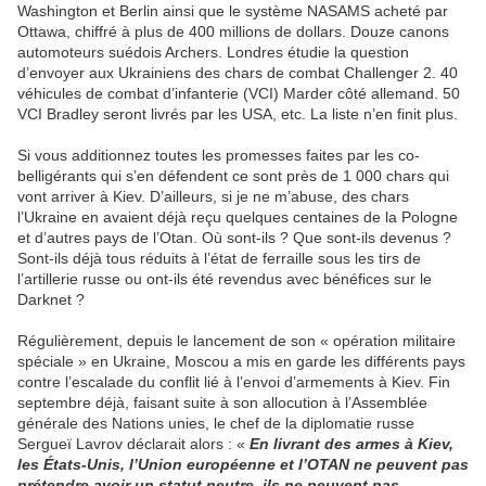
Washington et Berlin ainsi que le système NASAMS acheté par
Ottawa, chiffré à plus de 400 millions de dollars. Douze canons
automoteurs suédois Archers. Londres étudie la question
d’envoyer aux Ukrainiens des chars de combat Challenger 2. 40
véhicules de combat d’infanterie (VCI) Marder côté allemand. 50
VCI Bradley seront livrés par les USA, etc. La liste n’en finit plus.
Si vous additionnez toutes les promesses faites par les co-
belligérants qui s’en défendent ce sont près de 1 000 chars qui
vont arriver à Kiev. D’ailleurs, si je ne m’abuse, des chars
l’Ukraine en avaient déjà reçu quelques centaines de la Pologne
et d’autres pays de l’Otan. Où sont-ils ? Que sont-ils devenus ?
Sont-ils déjà tous réduits à l’état de ferraille sous les tirs de
l’artillerie russe ou ont-ils été revendus avec bénéfices sur le
Darknet ?
Régulièrement, depuis le lancement de son « opération militaire
spéciale » en Ukraine, Moscou a mis en garde les différents pays
contre l’escalade du conflit lié à l’envoi d’armements à Kiev. Fin
septembre déjà, faisant suite à son allocution à l’Assemblée
générale des Nations unies, le chef de la diplomatie russe
Sergueï Lavrov déclarait alors : «
En livrant des armes à Kiev,
les États-Unis, l’Union européenne et l’OTAN ne peuvent pas
prétendre avoir un statut neutre, ils ne peuvent pas