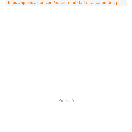
https://ripostelaique.com/macron-fait-de-la-france-un-des-pires-ennemis-de-la-russie.html
Publicité