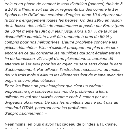
train et en phase de combat le taux d’attrition (pannes) était de 8
à 10 % à l’heure soit sur deux régiments blindés comme le 1er
Spahis ou le RICM une centaine d’engins, donc 10 à réparer sur
la zone d’engagement toutes les heures. Or, dès 1996 en raison
de la baisse des crédits de maintenance imposée par Bercy (près
de 50 %) même la FAR qui était jusqu’alors à 87 % de taux de
disponibilité immédiate avait été ramenée à près de 50 % y
compris pour nos hélicoptères. L’autre problème concerne les
pièces détachées. Elles n’existent pratiquement plus mais pire
encore en ce qui concerne les munitions qui sont également en
fin de fabrication. S’il s’agit d’une plaisanterie ils auraient dû
attendre le 1er avril pour les envoyer, ce sera sans doute la date
d’acheminement. Par ailleurs, l’instruction nécessitera au moins
deux à trois mois d’ailleurs les Allemands font de même avec des
engins encore plus vétustes.
Entre les lignes on peut imaginer que c’est un cadeau
empoisonné qui soulèvera pas mal de problèmes à leurs
utilisateurs qui sont utilisés comme chair à canon par les
dirigeants ukrainiens. De plus les munitions qui ne sont pas au
standard OTAN, poseront certains problèmes
d’approvisionnement. »
Néanmoins, en plus d’avoir fait cadeau de blindés à l’Ukraine,