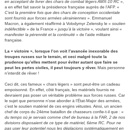
en acceptant de livrer des chars de combat légers AMX-10 RC
»,
a en effet fait savoir la présidence française auprès de l’AFP. «
C’est la première fois que des chars de conception occidentale
sont fournis aux forces armées ukrainiennes
». Emmanuel
Macron, a également réaffirmé à Volodymyr Zelensky le «
soutien
indéfectible
» de la France «
jusqu’à la victoire
», voulant ainsi «
manifester la pérennité et la continuité
» de l’aide militaire
française.
La « victoire », lorsque l’on voit l’avancée inexorable des
troupes russes sur le terrain, et ceci malgré toute la
prudence qu’elles mettent pour éviter autant que faire se
peut les pertes civiles, il peut toujours y rêver.
Mais personne
n’interdit de rêver !
Ceci dit, ces fameux « chars légers » sont peut-être un cadeau
empoisonné. En effet, côté français, les matériels fournis ne
devraient pas poser un véritable problème aux forces russes. Car
le sujet que personne n’ose aborder à l’État-Major des armées,
c’est le soutien matériel de ces engins vétustes. Ainsi, un ancien
chef de corps du 24ème bataillon de chasseurs confie-t-il que : «
du temps où je servais comme chef de bureau à la FAR, 2 de nos
divisions disposaient de ce type de matériel, 6ème RC. Pour ne
pas user leur potentiel nous les déplacions systématiquement en