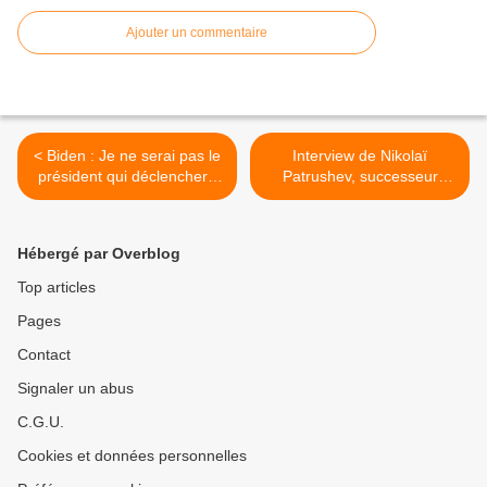
Ajouter un commentaire
< Biden : Je ne serai pas le
Interview de Nikolaï
président qui déclenchera
Patrushev, successeur
la troisième guerre
potentiel de Vladimir
mondiale
Poutine >
Hébergé par Overblog
Top articles
Pages
Contact
Signaler un abus
C.G.U.
Cookies et données personnelles