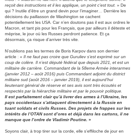
reçoit des instructions et il les applique, un point c’est tout.
» De
qui ? Inutile d’être un grand devin pour l’imaginer… Derrière les
décisions du paillasson de Washington se cachent
potentiellement les USA. Car n’en doutons pas il est aux ordres le
Macron, et tant pis pour les Français, que par ailleurs il déteste et
méprise, le jour où les Russes perdront patience. Et ça
désormais, ça risque d’arriver très vite.
N’oublions pas les termes de Boris Karpov dans son dernier
article : «
Il ne faut pas croire que Guruliev s’est exprimé sur un
coup de colère. Il n’est député fédéral que depuis 2021, et est un
militaire de carrière. Commandant de la 58eme Armée interarmes
(janvier 2012 – août 2016) puis Commandant adjoint du district
militaire sud (août 2016 – janvier 2019), il est aujourd’hui
lieutenant général de réserve et ses avis sont très écoutés et
respectés par la hiérarchie militaire et par le pouvoir politique.
Il est parfaitement clair qu’à livrer des armes à l’Ukraine, les
pays occidentaux s’attaquent directement à la Russie en
tuant soldats et civils Russes. Des projets de frappes sur les
intérêts de l’OTAN sont d’ores et déjà dans les cartons, il ne
manque que l’ordre de Vladimir Poutine.
»
Soyons clair, à trop tirer sur la corde, elle s’effiloche de jour en