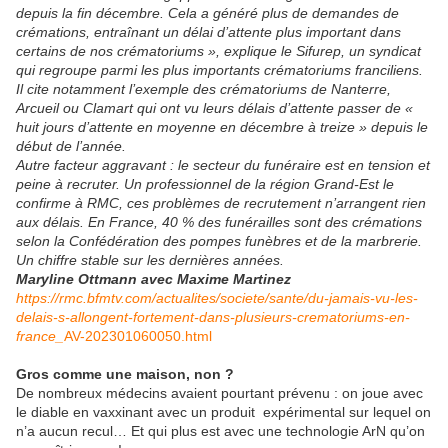
depuis la fin décembre. Cela a généré plus de demandes de
crémations, entraînant un délai d’attente plus important dans
certains de nos crématoriums », explique le Sifurep, un syndicat
qui regroupe parmi les plus importants crématoriums franciliens.
Il cite notamment l’exemple des crématoriums de Nanterre,
Arcueil ou Clamart qui ont vu leurs délais d’attente passer de «
huit jours d’attente en moyenne en décembre à treize » depuis le
début de l’année.
Autre facteur aggravant : le secteur du funéraire est en tension et
peine à recruter. Un professionnel de la région Grand-Est le
confirme à RMC, ces problèmes de recrutement n’arrangent rien
aux délais. En France, 40 % des funérailles sont des crémations
selon la Confédération des pompes funèbres et de la marbrerie.
Un chiffre stable sur les dernières années.
Maryline Ottmann avec Maxime Martinez
https://rmc.bfmtv.com/actualites/societe/sante/du-jamais-vu-les-
delais-s-allongent-fortement-dans-plusieurs-crematoriums-en-
france_
AV-202301060050.html
Gros comme une maison, non ?
De nombreux médecins avaient pourtant prévenu : on joue avec
le diable en vaxxinant avec un produit expérimental sur lequel on
n’a aucun recul… Et qui plus est avec une technologie ArN qu’on