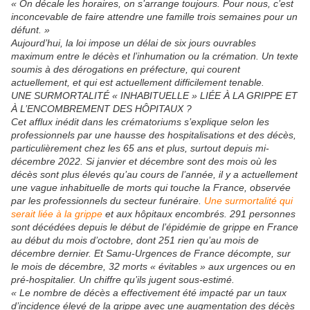
« On décale les horaires, on s’arrange toujours. Pour nous, c’est
inconcevable de faire attendre une famille trois semaines pour un
défunt. »
Aujourd’hui, la loi impose un délai de six jours ouvrables
maximum entre le décès et l’inhumation ou la crémation. Un texte
soumis à des dérogations en préfecture, qui courent
actuellement, et qui est actuellement difficilement tenable.
UNE SURMORTALITÉ « INHABITUELLE » LIÉE À LA GRIPPE ET
À L’ENCOMBREMENT DES HÔPITAUX ?
Cet afflux inédit dans les crématoriums s’explique selon les
professionnels par une hausse des hospitalisations et des décès,
particulièrement chez les 65 ans et plus, surtout depuis mi-
décembre 2022. Si janvier et décembre sont des mois où les
décès sont plus élevés qu’au cours de l’année, il y a actuellement
une vague inhabituelle de morts qui touche la France, observée
par les professionnels du secteur funéraire.
Une surmortalité qui
serait liée à la grippe
et aux hôpitaux encombrés. 291 personnes
sont décédées depuis le début de l’épidémie de grippe en France
au début du mois d’octobre, dont 251 rien qu’au mois de
décembre dernier. Et Samu-Urgences de France décompte, sur
le mois de décembre, 32 morts « évitables » aux urgences ou en
pré-hospitalier. Un chiffre qu’ils jugent sous-estimé.
« Le nombre de décès a effectivement été impacté par un taux
d’incidence élevé de la grippe avec une augmentation des décès