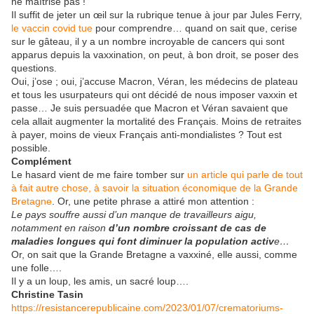
ne maîtrise pas !
Il suffit de jeter un œil sur la rubrique tenue à jour par Jules Ferry,
le vaccin covid tue
pour comprendre… quand on sait que, cerise
sur le gâteau, il y a un nombre incroyable de cancers qui sont
apparus depuis la vaxxination, on peut, à bon droit, se poser des
questions.
Oui, j’ose ; oui, j’accuse Macron, Véran, les médecins de plateau
et tous les usurpateurs qui ont décidé de nous imposer vaxxin et
passe… Je suis persuadée que Macron et Véran savaient que
cela allait augmenter la mortalité des Français. Moins de retraites
à payer, moins de vieux Français anti-mondialistes ? Tout est
possible.
Complément
Le hasard vient de me faire tomber sur
un article qui parle de tout
à fait autre chose, à savoir la situation économique de la Grande
Bretagne
. Or, une petite phrase a attiré mon attention :
Le pays souffre aussi d’un manque de travailleurs aigu,
notamment en raison
d’un nombre croissant de cas de
maladies longues qui font diminuer la population activ
e…
Or, on sait que la Grande Bretagne a vaxxiné, elle aussi, comme
une folle….
Il y a un loup, les amis, un sacré loup….
Christine Tasin
https://resistancerepublicaine.com/2023/01/07/crematoriums-