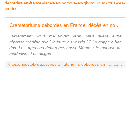
debordes-en-france-deces-en-nombre-en-gb-pourquoi-tous-ces-
morts/
Crématoriums débordés en France, décès en nombre en GB : pourquoi ?
Évidemment, vous me voyez venir. Mais quelle autre
réponse crédible que " la faute au vaxxin " ? La grippe a bon
dos. Les urgences débordées aussi. Même si le manque de
médecins et de soigna...
https://ripostelaique.com/crematoriums-debordes-en-france-deces-en-nombre-en-gb-pourquoi.html