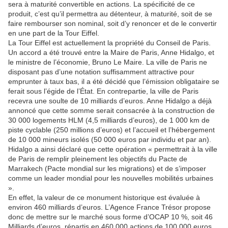
sera à maturité convertible en actions. La spécificité de ce
produit, c’est qu’il permettra au détenteur, à maturité, soit de se
faire rembourser son nominal, soit d’y renoncer et de le convertir
en une part de la Tour Eiffel.
La Tour Eiffel est actuellement la propriété du Conseil de Paris.
Un accord a été trouvé entre la Maire de Paris, Anne Hidalgo, et
le ministre de l’économie, Bruno Le Maire. La ville de Paris ne
disposant pas d’une notation suffisamment attractive pour
emprunter à taux bas, il a été décidé que l’émission obligataire se
ferait sous l’égide de l’État. En contrepartie, la ville de Paris
recevra une soulte de 10 milliards d’euros. Anne Hidalgo a déjà
annoncé que cette somme serait consacrée à la construction de
30 000 logements HLM (4,5 milliards d’euros), de 1 000 km de
piste cyclable (250 millions d’euros) et l’accueil et l’hébergement
de 10 000 mineurs isolés (50 000 euros par individu et par an).
Hidalgo a ainsi déclaré que cette opération « permettrait à la ville
de Paris de remplir pleinement les objectifs du Pacte de
Marrakech (Pacte mondial sur les migrations) et de s’imposer
comme un leader mondial pour les nouvelles mobilités urbaines
».
En effet, la valeur de ce monument historique est évaluée à
environ 460 milliards d’euros. L’Agence France Trésor propose
donc de mettre sur le marché sous forme d’OCAP 10 %, soit 46
Milliards d’euros, répartis en 460 000 actions de 100 000 euros.