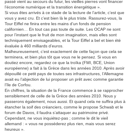
passé vient au secours du futur, les vieilles pierres vont financer
l’économie numérique et la transition énergétique ».
Si vous êtes arrivés à ce stade de la lecture de l’article, c’est que
vous y avez cru. Et c’est bien là le plus triste. Rassurez-vous, la
Tour Eiffel ne finira entre les mains d’un fonds de pension
californien… En tout cas pas toute de suite. Les OCAP ne sont
pour l’instant que le fruit de mon imagination, mais elles sont
techniquement envisageables, et la Tour Eiffel a bel et bien été
évaluée à 460 milliards d’euros.
Malheureusement, c’est exactement de cette façon que cela se
terminera, et bien plus tôt que vous ne le pensez. Si vous en
doutiez encore, regardez ce que la troïka (FMI, BCE, Union
européenne) a fait à la Grèce dans les années 2010. Après avoir
dépouillé ce petit pays de toutes ses infrastructures, l’Allemagne
avait eu l’abjection de lui proposer un prêt avec comme garantie
l’île de Corfou.
En chiffres, la situation de la France commence à se rapprocher
sensiblement de celle de la Grèce des années 2010. Nous y
passerons également, nous aussi. Et quand cela ne suffira plus à
étancher la soif des créanciers, comme le propose Schwab et le
forum de Davos, il faudra s’attaquer au patrimoine privé.
Cependant, ne vous inquiétez-pas ; comme le dit le vieil
allemand : « vous ne posséderez plus rien, mais vous serez
heureux ».