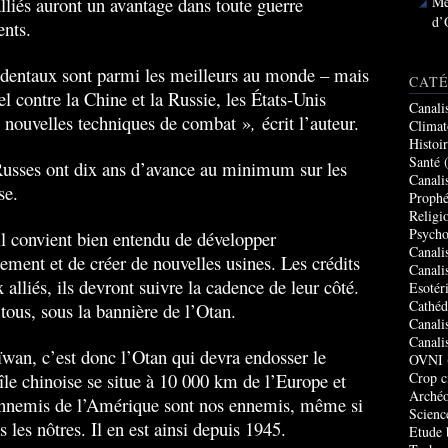
alliés auront un avantage dans toute guerre
Me
d’
ents.
dentaux sont parmi les meilleurs au monde – mais
CATÉ
l contre la Chine et la Russie, les États-Unis
Canali
 nouvelles techniques de combat »
,
écrit l’auteur.
Climat
Histoi
Santé
(
 Russes ont dix ans d’avance au minimum sur les
Canali
se.
Prophé
Religi
Psycho
il convient bien entendu de développer
Canali
ement et de créer de nouvelles usines. Les crédits
Canali
lliés, ils devront suivre la cadence de leur côté.
Esotér
Cathéd
tous, sous la bannière de l’Otan.
Canali
Canali
ïwan, c’est donc l’Otan qui devra endosser le
OVNI
 île chinoise se situe à 10 000 km de l’Europe et
Crop c
Archéo
s ennemis de l’Amérique sont nos ennemis, même si
Scienc
s les nôtres. Il en est ainsi depuis 1945.
Etude 