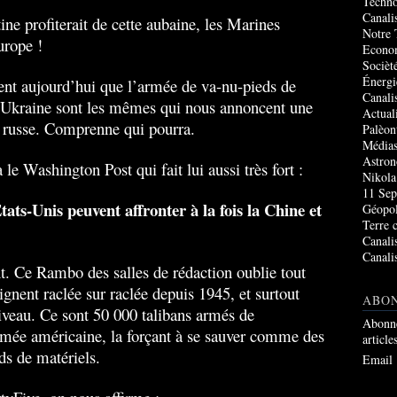
Techno
Canali
ne profiterait de cette aubaine, les Marines
Notre 
urope !
Econo
Socièté
Énergi
ent aujourd’hui que l’armée de va-nu-pieds de
Canali
n Ukraine sont les mêmes qui nous annoncent une
Actual
e russe. Comprenne qui pourra.
Palèon
Média
Astro
le Washington Post qui fait lui aussi très fort :
Nikola
11 Sep
États-Unis peuvent affronter à la fois la Chine et
Géopol
Terre 
Canali
Canali
. Ce Rambo des salles de rédaction oublie tout
gnent raclée sur raclée depuis 1945, et surtout
ABO
iveau. Ce sont 50 000 talibans armés de
Abonne
rmée américaine, la forçant à se sauver comme des
article
ds de matériels.
Email