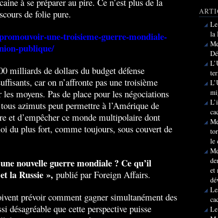
caine à se préparer au pire. Ce n’est plus de la
ARTI
scours de folie pure.
Le
la
t/promouvoir-une-troisieme-guerre-mondiale-
Me
inion-publique/
Dé
L’
0 milliards de dollars du budget défense
te
uffisants, car on n’affronte pas une troisième
L’
 les moyens. Pas de place pour les négociations
mi
L’
e tous azimuts peut permettre à l’Amérique de
ca
ire et d’empêcher ce monde multipolaire dont
Me
loi du plus fort, comme toujours, sous couvert de
to
le
Me
de
une nouvelle guerre mondiale ? Ce qu’il
et
et la Russie »,
publié par Foreign Affairs.
dé
Le
 doivent prévoir comment gagner simultanément des
ca
si désagréable que cette perspective puisse
Le