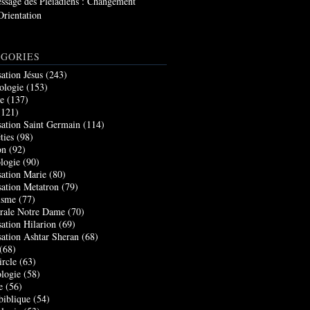
ssage des Pléiadiens : Changement
Orientation
GORIES
sation Jésus
(243)
ologie
(153)
re
(137)
121)
sation Saint Germain
(114)
ties
(98)
on
(92)
logie
(90)
sation Marie
(80)
sation Metatron
(79)
isme
(77)
rale Notre Dame
(70)
sation Hilarion
(69)
sation Ashtar Sheran
(68)
(68)
ircle
(63)
logie
(58)
e
(56)
biblique
(54)