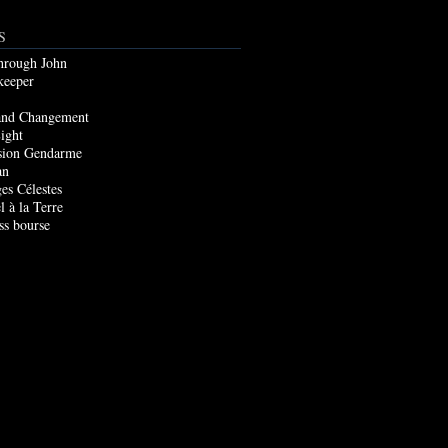
S
through John
keeper
and Changement
ight
sion Gendarme
an
es Célestes
l à la Terre
ss bourse