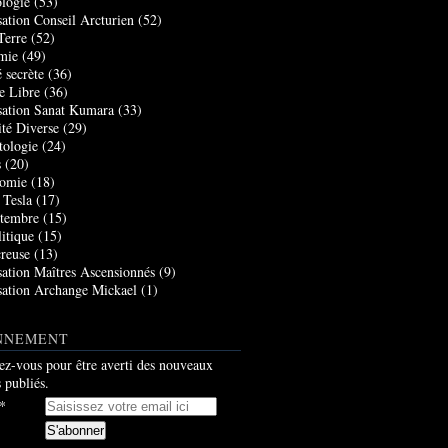
logie
(53)
sation Conseil Arcturien
(52)
Terre
(52)
mie
(49)
 secrète
(36)
e Libre
(36)
sation Sanat Kumara
(33)
ité Diverse
(29)
tologie
(24)
s
(20)
nomie
(18)
 Tesla
(17)
tembre
(15)
itique
(15)
creuse
(13)
sation Maîtres Ascensionnés
(9)
sation Archange Mickael
(1)
NNEMENT
z-vous pour être averti des nouveaux
s publiés.