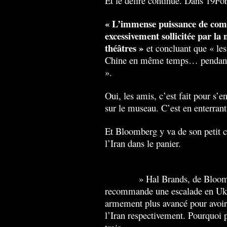
Et le délire continue. Dans 19For
« L’immense puissance de comb
excessivement sollicitée par la
théâtres »
et concluant que « les
Chine en même temps… pendant u
».
Oui, les amis, c’est fait pour s’
sur le museau. C’est en enterrant
Et Bloomberg y va de son petit co
l’Iran dans le panier.
«
Les États-Unis peuvent-ils af
temps ?
» Hal Brands, de Bloombe
recommande une escalade en Ukrai
armement plus avancé pour avoir 
l’Iran respectivement. Pourquoi 