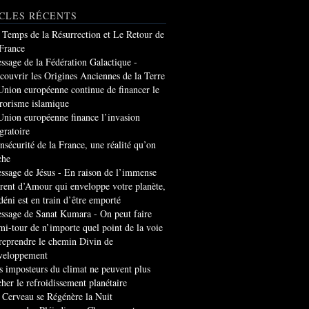
CLES RÉCENTS
 Temps de la Résurrection et Le Retour de
 France
ssage de la Fédération Galactique -
couvrir les Origines Anciennes de la Terre
Union européenne continue de financer le
rrorisme islamique
Union européenne finance l’invasion
gratoire
insécurité de la France, une réalité qu’on
che
ssage de Jésus - En raison de l’immense
rrent d’Amour qui enveloppe votre planète,
 déni est en train d’être emporté
ssage de Sanat Kumara - On peut faire
mi-tour de n’importe quel point de la voie
 reprendre le chemin Divin de
veloppement
s imposteurs du climat ne peuvent plus
cher le refroidissement planétaire
 Cerveau se Régénère la Nuit