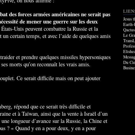
tyFive, on nous affirme :
LIEN
at des forces armées américaines ne serait pas
Jesus 
 nécessité de mener une guerre sur les deux
Earth-
 États-Unis peuvent combattre la Russie et la
Qactus
n certain temps, et avec l’aide de quelques amis
Le Gr
TransL
Profes
Elishe
entraider et prendre quelques missiles hypersoniques
Messag
Du Cie
 ses morts qu’on reconnaît les vrais amis.
Busine
uplet. Ce serait difficile mais on peut ajouter
fronter la Chine, l’Iran et la Russie en même
rg, répond que ce serait très difficile et
ne et à Taïwan, ainsi que la vente à Israël d’un
une longueur d’avance sur la Russie, la Chine et
pas ? « Quand y en a pour deux, y en a pour