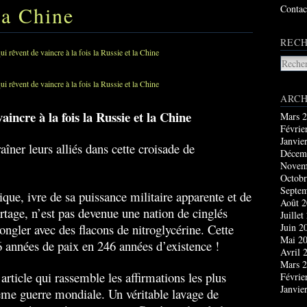
 la Chine
Contac
RECH
ARCH
aincre à la fois la Russie et la Chine
Mars 
Févrie
Janvie
raîner leurs alliés dans cette croisade de
Décem
Novem
Octobr
Septe
que, ivre de sa puissance militaire apparente et de
Août 
rtage, n’est pas devenue une nation de cinglés
Juillet
jongler avec des flacons de nitroglycérine. Cette
Juin 2
Mai 2
6 années de paix en 246 années d’existence !
Avril 
Mars 
 article qui rassemble les affirmations les plus
Févrie
Janvie
ième guerre mondiale. Un véritable lavage de