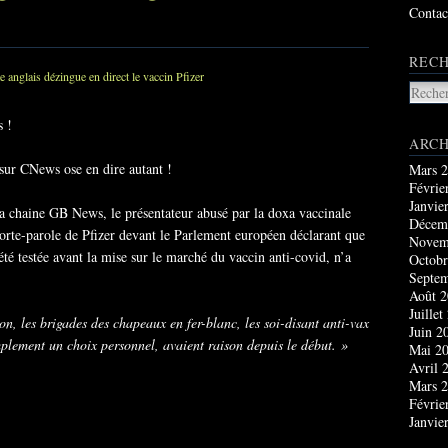
Contac
RECH
s !
ARCH
sur CNews ose en dire autant !
Mars 
Févrie
Janvie
 la chaine GB News, le présentateur abusé par la doxa vaccinale
Décem
orte-parole de Pfizer devant le Parlement européen déclarant que
Novem
 été testée avant la mise sur le marché du vaccin anti-covid, n’a
Octobr
Septe
Août 
Juillet
ion, les brigades des chapeaux en fer-blanc, les soi-disant anti-vax
Juin 2
implement un choix personnel, avaient raison depuis le début. »
Mai 2
Avril 
Mars 
Févrie
Janvie