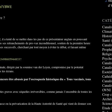
Me
d’
3DtfYBWE
re ?
CATÉ
Canali
Climat
Histoi
 il a tenté de se mettre dans les pas de ce présentateur anglais en poussant
Santé
(
 ses retranchements de pro-vax inconditionnel, soutien de la première heure
Canali
s successifs, cherchant par tout moyen à éviter le débat, et faisant même
Prophé
Religi
Psycho
4683498605944833?
Canali
Canali
nale, dirigée par la soumise van der Leyen, compromise par le potentat
s les écrans.
Esotér
Cathéd
ncore être abusée par l’escroquerie historique du « Tous vaccinés, tous
Canali
Canali
OVNI
bles graves avec séquelles irréversibles, comme jamais l’ensemble de toutes les
Crop c
Archéo
Scienc
asse ou la prévarication de la Haute Autorité de Santé qui vient de donner son
Etude 