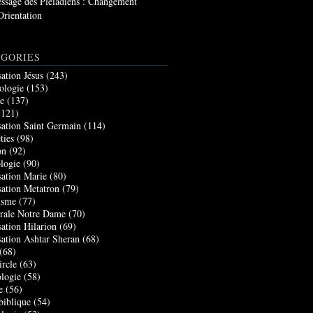
ssage des Pléiadiens : Changement
Orientation
GORIES
sation Jésus
(243)
ologie
(153)
re
(137)
121)
sation Saint Germain
(114)
ties
(98)
on
(92)
logie
(90)
sation Marie
(80)
sation Metatron
(79)
isme
(77)
rale Notre Dame
(70)
sation Hilarion
(69)
sation Ashtar Sheran
(68)
(68)
ircle
(63)
logie
(58)
e
(56)
biblique
(54)