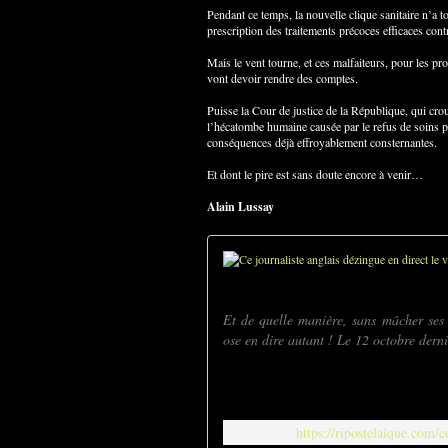
Pendant ce temps, la nouvelle clique sanitaire n’a to
prescription des traitements précoces efficaces con
Mais le vent tourne, et ces malfaiteurs, pour les pr
vont devoir rendre des comptes.
Puisse la Cour de justice de la République, qui cro
l’hécatombe humaine causée par le refus de soins pr
conséquences déjà effroyablement consternantes.
Et dont le pire est sans doute encore à venir…
Alain Lussay
Et de quelle manière, sans mâcher ses
ose en dire autant ! Le 12 octobre derni
https://ripostelaique.com/c