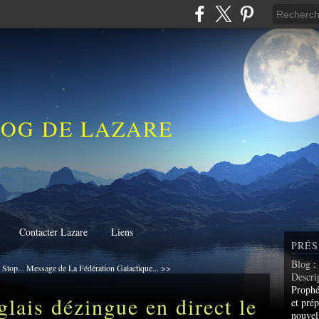
LOG DE LAZARE
Contacter Lazare
Liens
PRÉS
Blog
:
 Stop...
Message de La Fédération Galactique... >>
Descri
Prophé
glais dézingue en direct le
et prép
nouvel