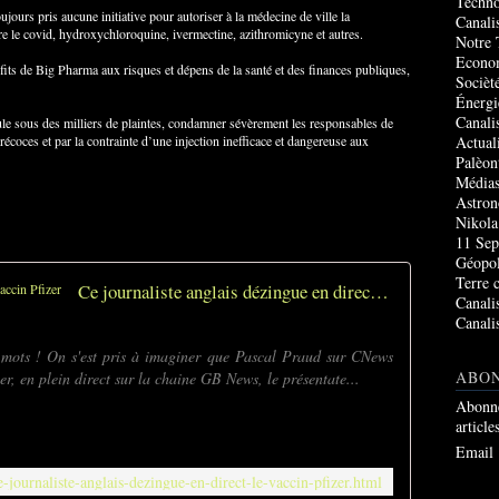
Techno
ujours pris aucune initiative pour autoriser à la médecine de ville la
Canali
tre le covid, hydroxychloroquine, ivermectine, azithromicyne et autres.
Notre 
Econo
ofits de Big Pharma aux risques et dépens de la santé et des finances publiques,
Socièté
Énergi
Canali
ule sous des milliers de plaintes, condamner sévèrement les responsables de
Actual
écoces et par la contrainte d’une injection inefficace et dangereuse aux
Palèon
Média
Astro
Nikola
11 Sep
Géopol
Terre 
Ce journaliste anglais dézingue en direct le vaccin Pfizer
Canali
Canali
 mots ! On s'est pris à imaginer que Pascal Praud sur CNews
ABO
er, en plein direct sur la chaine GB News, le présentate...
Abonne
article
Email
e-journaliste-anglais-dezingue-en-direct-le-vaccin-pfizer.html