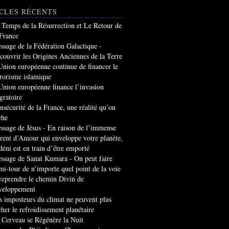
CLES RÉCENTS
 Temps de la Résurrection et Le Retour de
 France
ssage de la Fédération Galactique -
couvrir les Origines Anciennes de la Terre
Union européenne continue de financer le
rrorisme islamique
Union européenne finance l’invasion
gratoire
insécurité de la France, une réalité qu’on
che
ssage de Jésus - En raison de l’immense
rrent d’Amour qui enveloppe votre planète,
 déni est en train d’être emporté
ssage de Sanat Kumara - On peut faire
mi-tour de n’importe quel point de la voie
 reprendre le chemin Divin de
veloppement
s imposteurs du climat ne peuvent plus
cher le refroidissement planétaire
 Cerveau se Régénère la Nuit