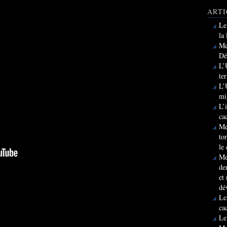
ARTI
Le
la
Me
Dé
L’
te
L’
mi
L’
ca
Me
to
le
Me
de
et
dé
Le
ca
Le