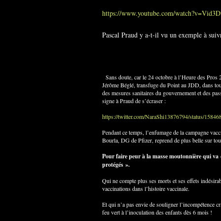
https://www.youtube.com/watch?v=Vid
Pascal Praud y a-t-il vu un exemple à suiv
Sans doute, car le 24 octobre à l’Heure des Pros 2,
Jérôme Béglé, transfuge du Point au JDD, dans tous
des mesures sanitaires du gouvernement et des passe
signe à Praud de s’écraser :
https://twitter.com/NaraShi13876794/status/158
Pendant ce temps, l’enfumage de la campagne vacci
Bourla, DG de Pfizer, reprend de plus belle sur tou
Pour faire peur à la masse moutonnière qui va e
protégés ».
Qui ne compte plus ses morts et ses effets indésira
vaccinations dans l’histoire vaccinale.
Et qui n’a pas envie de souligner l’incompétence cr
feu vert à l’inoculation des enfants dès 6 mois !