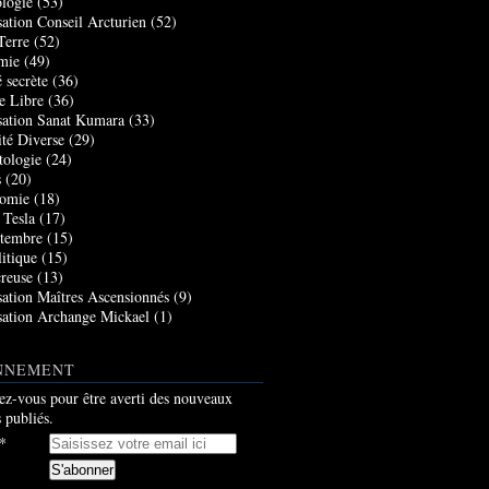
logie
(53)
sation Conseil Arcturien
(52)
Terre
(52)
mie
(49)
 secrète
(36)
e Libre
(36)
sation Sanat Kumara
(33)
ité Diverse
(29)
tologie
(24)
s
(20)
nomie
(18)
 Tesla
(17)
tembre
(15)
itique
(15)
creuse
(13)
sation Maîtres Ascensionnés
(9)
sation Archange Mickael
(1)
NNEMENT
z-vous pour être averti des nouveaux
s publiés.