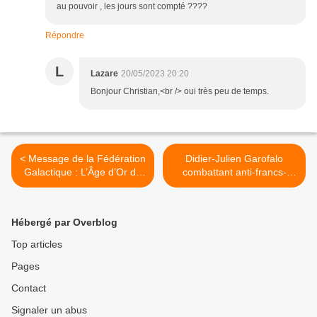
au pouvoir , les jours sont compté ????
Répondre
L
Lazare
20/05/2023 20:20
Bonjour Christian,<br /> oui très peu de temps.
< Message de la Fédération
Didier-Julien Garofalo
Galactique : L’Âge d’Or de
combattant anti-francs-
Gaïa a commencé
maçons, arrêté à 6 h à
domicile >
Hébergé par Overblog
Top articles
Pages
Contact
Signaler un abus