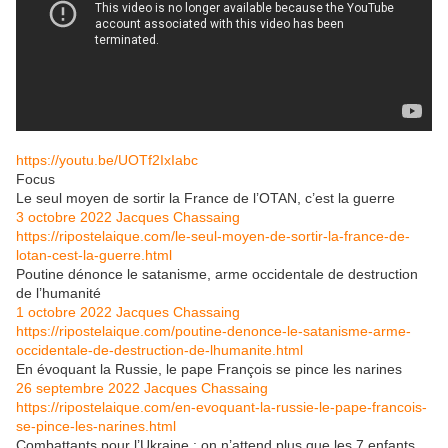
https://youtu.be/UOTf2IxIabc
Focus
Le seul moyen de sortir la France de l’OTAN, c’est la guerre
3 octobre 2022
Jacques Chassaing
https://ripostelaique.com/le-seul-moyen-de-sortir-la-france-de-
lotan-cest-la-guerre.html
Poutine dénonce le satanisme, arme occidentale de destruction
de l’humanité
1 octobre 2022
Jacques Chassaing
https://ripostelaique.com/poutine-denonce-le-satanisme-arme-
occidentale-de-destruction-de-lhumanite.html
En évoquant la Russie, le pape François se pince les narines
26 septembre 2022
Jacques Chassaing
https://ripostelaique.com/en-evoquant-la-russie-le-pape-francois-
se-pince-les-narines.html
Combattants pour l’Ukraine : on n’attend plus que les 7 enfants