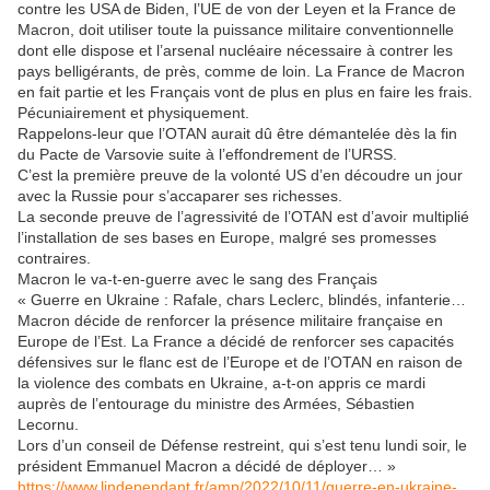
contre les USA de Biden, l’UE de von der Leyen et la France de
Macron, doit utiliser toute la puissance militaire conventionnelle
dont elle dispose et l’arsenal nucléaire nécessaire à contrer les
pays belligérants, de près, comme de loin. La France de Macron
en fait partie et les Français vont de plus en plus en faire les frais.
Pécuniairement et physiquement.
Rappelons-leur que l’OTAN aurait dû être démantelée dès la fin
du Pacte de Varsovie suite à l’effondrement de l’URSS.
C’est la première preuve de la volonté US d’en découdre un jour
avec la Russie pour s’accaparer ses richesses.
La seconde preuve de l’agressivité de l’OTAN est d’avoir multiplié
l’installation de ses bases en Europe, malgré ses promesses
contraires.
Macron le va-t-en-guerre avec le sang des Français
« Guerre en Ukraine : Rafale, chars Leclerc, blindés, infanterie…
Macron décide de renforcer la présence militaire française en
Europe de l’Est. La France a décidé de renforcer ses capacités
défensives sur le flanc est de l’Europe et de l’OTAN en raison de
la violence des combats en Ukraine, a-t-on appris ce mardi
auprès de l’entourage du ministre des Armées, Sébastien
Lecornu.
Lors d’un conseil de Défense restreint, qui s’est tenu lundi soir, le
président Emmanuel Macron a décidé de déployer… »
https://www.lindependant.fr/amp/2022/10/11/guerre-en-ukraine-