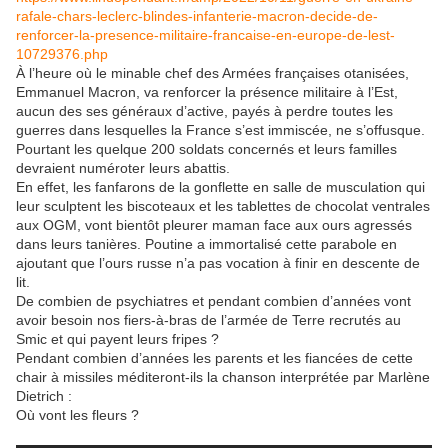
rafale-chars-leclerc-blindes-infanterie-macron-decide-de-
renforcer-la-presence-militaire-francaise-en-europe-de-lest-
10729376.php
À l’heure où le minable chef des Armées françaises otanisées,
Emmanuel Macron, va renforcer la présence militaire à l’Est,
aucun des ses généraux d’active, payés à perdre toutes les
guerres dans lesquelles la France s’est immiscée, ne s’offusque.
Pourtant les quelque 200 soldats concernés et leurs familles
devraient numéroter leurs abattis.
En effet, les fanfarons de la gonflette en salle de musculation qui
leur sculptent les biscoteaux et les tablettes de chocolat ventrales
aux OGM, vont bientôt pleurer maman face aux ours agressés
dans leurs tanières. Poutine a immortalisé cette parabole en
ajoutant que l’ours russe n’a pas vocation à finir en descente de
lit.
De combien de psychiatres et pendant combien d’années vont
avoir besoin nos fiers-à-bras de l’armée de Terre recrutés au
Smic et qui payent leurs fripes ?
Pendant combien d’années les parents et les fiancées de cette
chair à missiles méditeront-ils la chanson interprétée par Marlène
Dietrich :
Où vont les fleurs ?